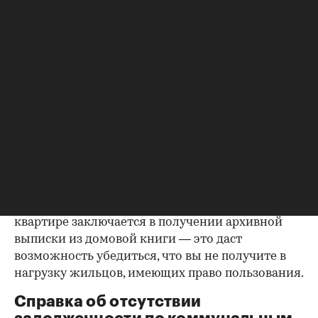
правоустанавливающем документе не числится
владельцем или брак уже расторгнут. Следует
уделить пристальное внимание датам
оформления собственности, заключения и
расторжения брака.
Справка о зарегистрированных
лицах
Идеально, если в жилище никто не
зарегистрирован. Верить на слово не стоит,
попросите продавца документально
подтвердить этот факт. Проверка прописанных в
квартире заключается в получении архивной
выписки из домовой книги — это даст
возможность убедиться, что вы не получите в
нагрузку жильцов, имеющих право пользования.
Справка об отсутствии