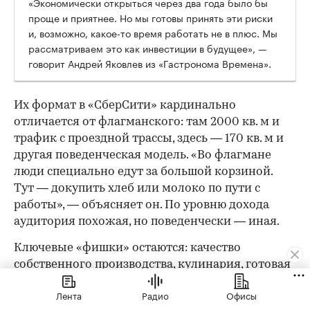
«Экономически открыться через два года было бы
проще и приятнее. Но мы готовы принять эти риски
и, возможно, какое-то время работать не в плюс. Мы
рассматриваем это как инвестиции в будущее», —
говорит Андрей Яковлев из «Гастронома Времена».
Их формат в «СберСити» кардинально
отличается от флагманского: там 2000 кв. м и
трафик с проездной трассы, здесь — 170 кв. м и
другая поведенческая модель. «Во флагмане
люди специально едут за большой корзиной.
Тут — докупить хлеб или молоко по пути с
работы», — объясняет он. По уровню дохода
аудитория похожая, но поведенчески — иная.
Ключевые «фишки» остаются: качество
собственного производства, кулинария, готовая
еда и полуфабрикаты — но ассортимент будет
Лента
Радио
Офисы
более узким, а формат сдвинется в сторону