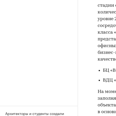
стадии 
количес
уровне 
сосредо
класса 
предста
офисным
бизнес-
качеств
БЦ «Ве
ВДЦ «
На моме
заполня
объекта
в основ
Архитекторы и студенты создали