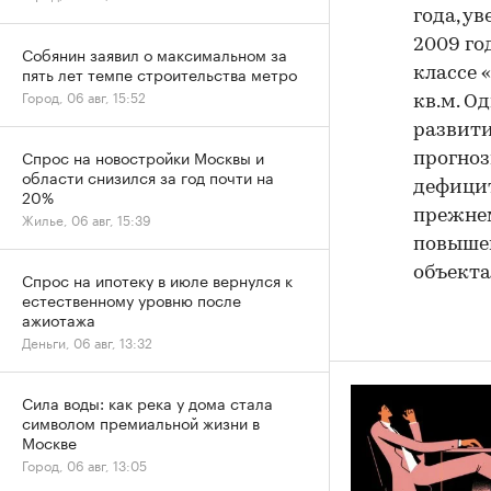
года, у
2009 го
Собянин заявил о максимальном за
пять лет темпе строительства метро
классе 
Город, 06 авг, 15:52
кв.м. О
развити
Спрос на новостройки Москвы и
прогноз
области снизился за год почти на
дефицит
20%
прежнем
Жилье, 06 авг, 15:39
повышен
объекта
Спрос на ипотеку в июле вернулся к
естественному уровню после
ажиотажа
Деньги, 06 авг, 13:32
Сила воды: как река у дома стала
символом премиальной жизни в
Москве
Город, 06 авг, 13:05