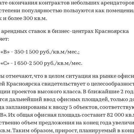
ате окончания контрактов небольших арендаторов
степени популярностью пользуются как помещения
к и более 300 кв.м.
 арендных ставок в бизнес-центрах Красноярска
яет:
 «B» - 350-1 500 руб./кв.м/мес.;
00:00
/
00:00
 «C» - 1 650-2 500 руб./кв.м/мес.
ы отмечают, что в целом ситуация на рынке офис
й Красноярска свидетельствует о целесообразнос
ции проектов высокого класса. В ближайшие 2 год
ся дальнейший ввод офисных площадей, только д
да запланированы к вводу 5 объектов, соответств
«B». Их общая офисная площадь составит 82 000 кв.
ственно объем предложения на конец года увеличи
 кв.м. Таким образом, прирост, планируемый в кон