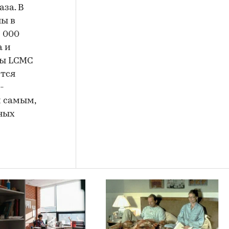
аза. В
ны в
6 000
а и
ты LCMC
ится
-
м самым,
ных