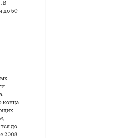
. В
 до 50
ных
ти
а
о конца
ующих
м,
тся до
це 2008