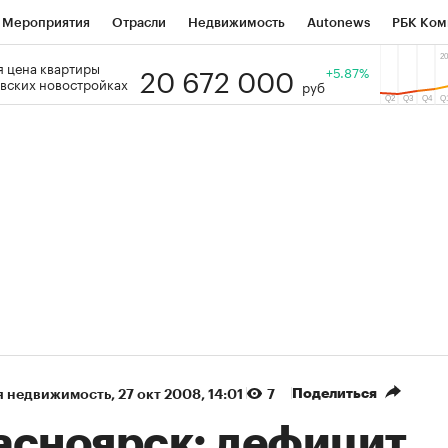
Мероприятия
Отрасли
Недвижимость
Autonews
РБК Ком
20 672 000
 цена квартиры
 РБК
РБК Образование
РБК Курсы
РБК Life
+5.87%
Тренды
Виз
вских новостройках
руб
ь
Крипто
РБК Бизнес-среда
Дискуссионный клуб
Исследо
зета
Спецпроекты СПб
Конференции СПб
Спецпроекты
кономика
Бизнес
Технологии и медиа
Финансы
Рынок на
(+89,1%)
(+32,92%)
5 450
АФК «Система» ₽12
Купить
К
 ПСБ к 29.07.27
прогноз БКС к 15.07.27
Поделиться
я недвижимость
⁠,
27 окт 2008, 14:01
7
асноярск: дефицит