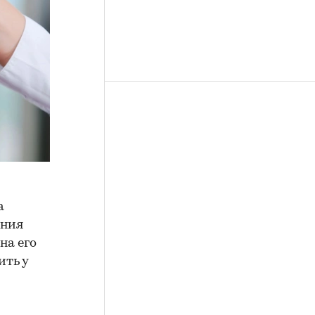
а
ения
на его
ить у