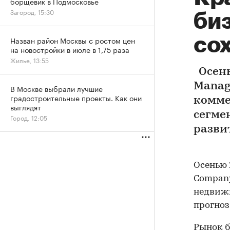
борщевик в Подмосковье
Загород, 15:30
би
со
Назван район Москвы с ростом цен
на новостройки в июле в 1,75 раза
Жилье, 13:55
Осень
Manag
В Москве выбрали лучшие
градостроительные проекты. Как они
комме
выглядят
сегме
Город, 12:05
разви
Осенью 
Company
недвижи
прогноз
Рынок б