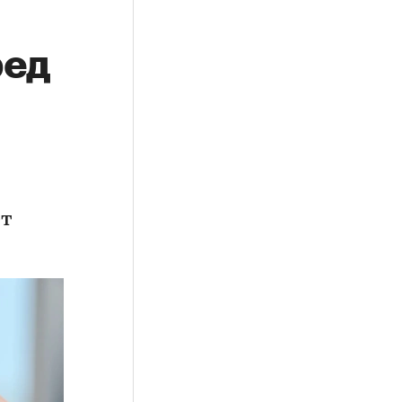
ред
ет