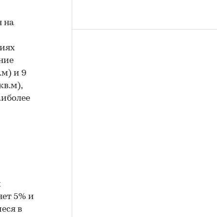
 на
ниях
ение
м) и 9
в.м),
аиболее
х
яет 5% и
еся в