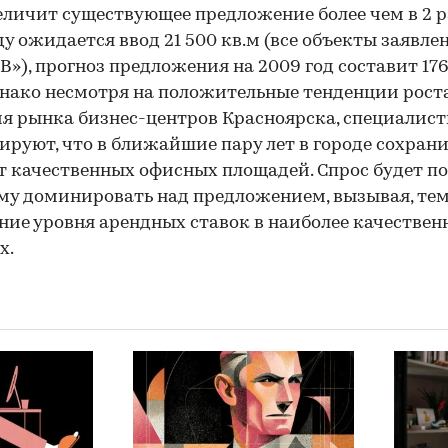
величит существующее предложение более чем в 2 р
ду ожидается ввод 21 500 кв.м (все объекты заявле
«B»), прогноз предложения на 2009 год составит 17
днако несмотря на положительные тенденции рост
я рынка бизнес-центров Красноярска, специалис
ируют, что в ближайшие пару лет в городе сохран
 качественных офисных площадей. Спрос будет по
у доминировать над предложением, вызывая, те
ие уровня арендных ставок в наиболее качествен
х.