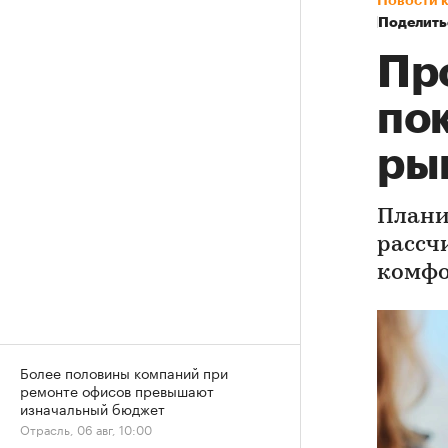
Поделить
Пр
по
ры
Плани
рассч
комфо
Более половины компаний при
ремонте офисов превышают
изначальный бюджет
Отрасль, 06 авг, 10:00