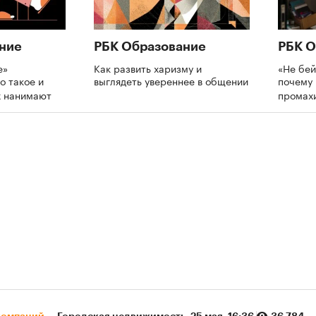
ние
РБК Образование
РБК О
е»
Как развить харизму и
«Не бей
о такое и
выглядеть увереннее в общении
почему 
х нанимают
промах
компаний
Городская недвижимость
⁠,
25 мая, 16:36
36 784