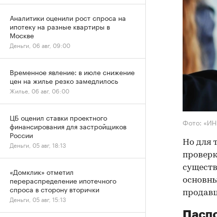
Аналитики оценили рост спроса на
ипотеку на разные квартиры в
Москве
Деньги, 06 авг, 09:00
Временное явление: в июле снижение
цен на жилье резко замедлилось
Жилье, 06 авг, 06:00
ЦБ оценил ставки проектного
Фото: «И
финансирования для застройщиков
России
Но для 
Деньги, 05 авг, 18:13
проверк
существ
«Домклик» отметил
перераспределение ипотечного
основны
спроса в сторону вторички
продав
Деньги, 05 авг, 15:13
Паспо