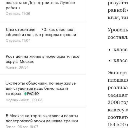
плакаты ко Дню строителя. Лучшие
результ
работы
равной 
Отрасль, 11:36
кв.м, та
Дню строителя — 70: как отмечают
Уровень
юбилей и главные рекорды отрасли
составл
Отрасль, 11:04
класс
Рост цен на жилье в июле охватил все
округа Москвы
класс
Жилье, 09:34
Эксперт
площаде
Эксперты объяснили, почему жилье
для студентов надо было искать
реализа
«вчера»
РАДИО
ожидает
Недвижимость, 09:03
2008 го
классу 
В Москве на торги выставили палаты
соответ
допетровской эпохи дешевле трешки
154 500
Город, 06 авг, 18:07