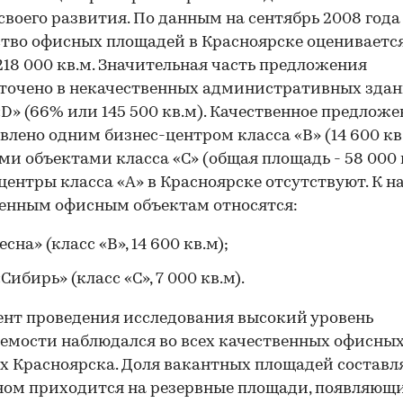
своего развития. По данным на сентябрь 2008 года
тво офисных площадей в Красноярске оценивается
218 000 кв.м. Значительная часть предложения
точено в некачественных административных зда
«D» (66% или 145 500 кв.м). Качественное предлож
влено одним бизнес-центром класса «B» (14 600 кв.
и объектами класса «C» (общая площадь - 58 000 к
центры класса «А» в Красноярске отсутствуют. К н
енным офисным объектам относятся:
сна» (класс «B», 14 600 кв.м);
Сибирь» (класс «C», 7 000 кв.м).
нт проведения исследования высокий уровень
емости наблюдался во всех качественных офисны
х Красноярска. Доля вакантных площадей составл
ном приходится на резервные площади, появляющи