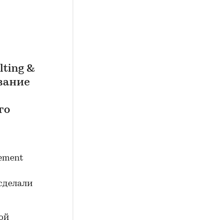
ting &
вание
го
ement
сделали
ой