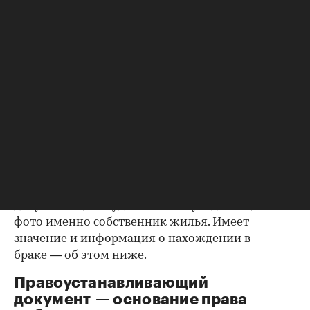
Как утверждают эксперты агентства
«ИНКОМ-
Недвижимость»
, проверка квартиры перед
покупкой на вторичном рынке начинается с
ознакомления с паспортами всех
совершеннолетних собственников. Обратите
внимание на состояние документа и не
просрочен ли он. Бывает, что срок действия
паспорта вот-вот закончится, и в этом случае
имеет смысл заменить его до сделки.
Все данные владельцев должны совпадать с
указанными в правоустанавливающих
документах; не будет лишним убедиться, что на
фото именно собственник жилья. Имеет
значение и информация о нахождении в
браке — об этом ниже.
Правоустанавливающий
документ — основание права
00:00
/
00:00