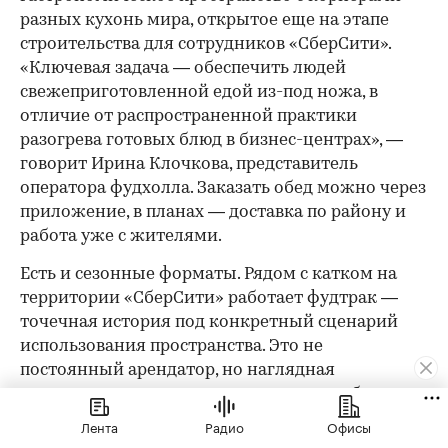
разных кухонь мира, открытое еще на этапе
строительства для сотрудников «СберСити».
«Ключевая задача — обеспечить людей
свежеприготовленной едой из-под ножа, в
отличие от распространенной практики
разогрева готовых блюд в бизнес-центрах», —
говорит Ирина Клочкова, представитель
оператора фудхолла. Заказать обед можно через
приложение, в планах — доставка по району и
работа уже с жителями.
Есть и сезонные форматы. Рядом с катком на
территории «СберСити» работает фудтрак —
точечная история под конкретный сценарий
использования пространства. Это не
постоянный арендатор, но наглядная
демонстрация того, как среда может работать в
разных режимах в зависимости от времени
Лента
Радио
Офисы
года.