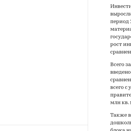
Инвести
выросли
период 
материа
государ
рост ин
сравнен
Всего з
введено
сравнен
всего с
правите
млн кв.
Также в
дошколь
блока н