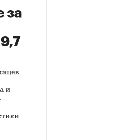
 за
9,7
есяцев
а и
в
стики