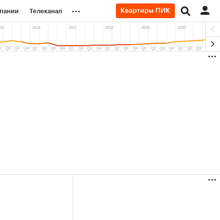
...
пании
Телеканал
ионеры
вания
личной валюты