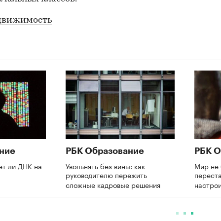
движимость
ние
РБК Образование
РБК О
ет ли ДНК на
Увольнять без вины: как
Мир не 
руководителю пережить
переста
сложные кадровые решения
настрои