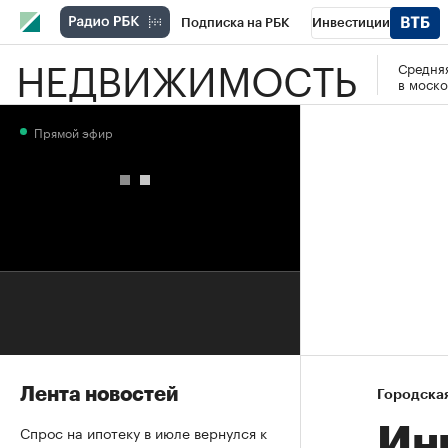
Подписка на РБК
Инвестиции
НЕДВИЖИМОСТЬ
Средняя
РБК Вино
Спорт
Школа управления
в моско
Национальные проекты
Город
Стил
Прямой эфир
Кредитные рейтинги
Франшизы
Га
Проверка контрагентов
Политика
Э
Лента новостей
Городска
Спрос на ипотеку в июле вернулся к
Ин