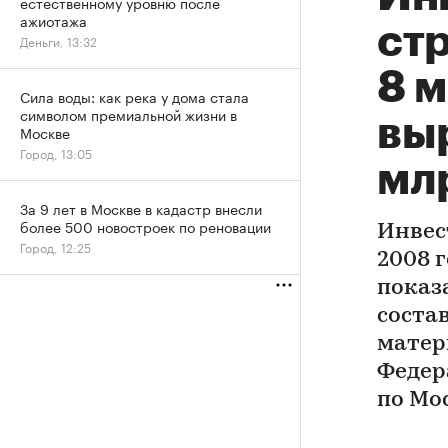
естественному уровню после
ажиотажа
стр
Деньги, 13:32
8 
Сила воды: как река у дома стала
символом премиальной жизни в
выр
Москве
Город, 13:05
мл
За 9 лет в Москве в кадастр внесли
более 500 новостроек по реновации
Инвес
Город, 12:25
2008 
показ
состав
матер
Федер
по Мо