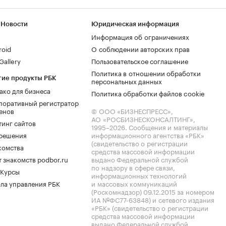
 Новости
Юридическая информация
Информация об ограничениях
roid
О соблюдении авторских прав
allery
Пользовательское соглашение
Политика в отношении обработки
гие продукты РБК
персональных данных
ако для бизнеса
Политика обработки файлов cookie
поративный регистратор
енов
© ООО «БИЗНЕСПРЕСС»,
АО «РОСБИЗНЕСКОНСАЛТИНГ»,
тинг сайтов
1995–2026
. Сообщения и материалы
.решения
информационного агентства «РБК»
(свидетельство о регистрации
комства
средства массовой информации
 знакомств podbor.ru
выдано Федеральной службой
по надзору в сфере связи,
 Курсы
информационных технологий
ла управления РБК
и массовых коммуникаций
(Роскомнадзор) 09.12.2015 за номером
ИА №ФС77-63848) и сетевого издания
«РБК» (свидетельство о регистрации
средства массовой информации
выдано Федеральной службой