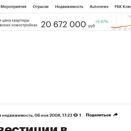
Мероприятия
Отрасли
Недвижимость
Autonews
РБК Ком
20 672 000
 цена квартиры
 РБК
РБК Образование
РБК Курсы
РБК Life
+5.87%
Тренды
Виз
вских новостройках
руб
ь
Крипто
РБК Бизнес-среда
Дискуссионный клуб
Исследо
зета
Спецпроекты СПб
Конференции СПб
Спецпроекты
кономика
Бизнес
Технологии и медиа
Финансы
Рынок на
Поделиться
я недвижимость
⁠,
06 ноя 2008, 17:23
1
вестиции в