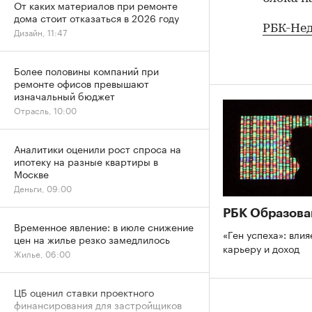
От каких материалов при ремонте
дома стоит отказаться в 2026 году
РБК-Не
Дизайн, 11:47
Более половины компаний при
ремонте офисов превышают
изначальный бюджет
Отрасль, 10:00
Аналитики оценили рост спроса на
ипотеку на разные квартиры в
Москве
Деньги, 09:00
РБК Образова
Временное явление: в июле снижение
«Ген успеха»: влия
цен на жилье резко замедлилось
карьеру и доход
Жилье, 06:00
ЦБ оценил ставки проектного
финансирования для застройщиков