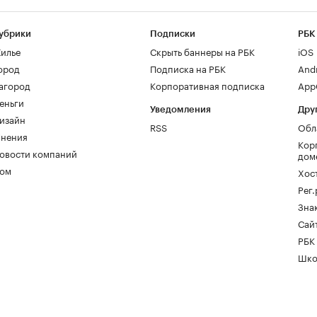
убрики
Подписки
РБК
илье
Скрыть баннеры на РБК
iOS
ород
Подписка на РБК
And
агород
Корпоративная подписка
AppG
еньги
Уведомления
Дру
изайн
RSS
Обл
нения
Кор
овости компаний
дом
ом
Хос
Рег
Зна
Сайт
РБК
Шко