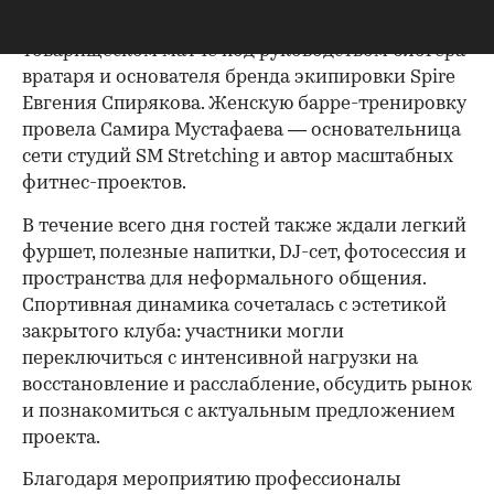
участие в футбольном мастер-классе и
товарищеском матче под руководством блогера-
вратаря и основателя бренда экипировки Spire
Евгения Спирякова. Женскую барре-тренировку
провела Самира Мустафаева — основательница
сети студий SM Stretching и автор масштабных
фитнес-проектов.
В течение всего дня гостей также ждали легкий
фуршет, полезные напитки, DJ-сет, фотосессия и
пространства для неформального общения.
Спортивная динамика сочеталась с эстетикой
закрытого клуба: участники могли
переключиться с интенсивной нагрузки на
восстановление и расслабление, обсудить рынок
и познакомиться с актуальным предложением
проекта.
00:00
/
00:00
Благодаря мероприятию профессионалы