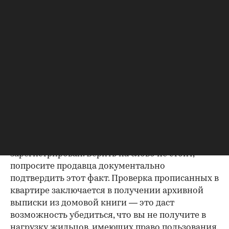
Если жилье приобреталось в браке, необходимо
будет получить согласие второго супруга на
продажу, причем даже если он в
правоустанавливающем документе не числится
владельцем или брак уже расторгнут. Следует
уделить пристальное внимание датам
оформления собственности, заключения и
расторжения брака.
Справка о зарегистрированных
лицах
Идеально, если в жилище никто не
зарегистрирован. Верить на слово не стоит,
попросите продавца документально
подтвердить этот факт. Проверка прописанных в
квартире заключается в получении архивной
выписки из домовой книги — это даст
возможность убедиться, что вы не получите в
нагрузку жильцов, имеющих право пользования.