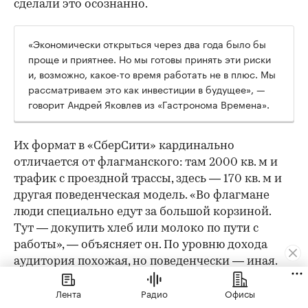
сделали это осознанно.
«Экономически открыться через два года было бы
проще и приятнее. Но мы готовы принять эти риски
и, возможно, какое-то время работать не в плюс. Мы
рассматриваем это как инвестиции в будущее», —
говорит Андрей Яковлев из «Гастронома Времена».
Их формат в «СберСити» кардинально
отличается от флагманского: там 2000 кв. м и
трафик с проездной трассы, здесь — 170 кв. м и
другая поведенческая модель. «Во флагмане
люди специально едут за большой корзиной.
Тут — докупить хлеб или молоко по пути с
работы», — объясняет он. По уровню дохода
аудитория похожая, но поведенчески — иная.
Ключевые «фишки» остаются: качество
Лента
Радио
Офисы
собственного производства, кулинария, готовая