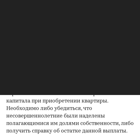
Важно убедиться в отсутствии задолженностей:
до продажи квартиры оплата «коммуналки» —
обязанность прежнего собственника. А как
проверить долги по коммунальным платежам?
Попросите его взять соответствующие справки.
Дата должна быть свежей, сверьте указанные в
них цифры с показаниями счетчиков.
Справка об использовании
маткапитала
В случае наличия у продавца детей есть
вероятность использования материнского
капитала при приобретении квартиры.
Необходимо либо убедиться, что
несовершеннолетние были наделены
полагающимися им долями собственности, либо
получить справку об остатке данной выплаты.