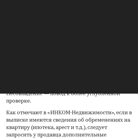
(приватизация), свидетельство о праве на
наследство. В любом случае в них содержатся
данные о собственниках и самом объекте
недвижимости, в которых не должно быть
несоответствий.
Выписка из ЕГРН — реестра
собственников
Выписка ЕГРН при покупке вторички содержит
актуальную информацию о квартире и ее
собственниках, не поленитесь сверить ее с
данными из прочих документов.
Несовпадение — повод к более углубленной
проверке.
Как отмечают в «ИНКОМ-Недвижимости», если в
выписке имеются сведения об обременениях на
квартиру (ипотека, арест и т.д.), следует
запросить у продавца дополнительные