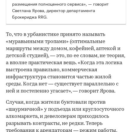
размещения полноценного сервиса», — говорит
Светлана Ярова, директор департамента
брокериджа RRG.
00:00
/
00:00
То, что в урбанистике принято называть
«муравьиными тропами» (оптимальные
маршруты между домом, кофейней, аптекой и
детской студией), — это, по ее словам, не теория,
а вполне практическая вещь. «Когда эта логика
выстроена правильно, коммерческая
инфраструктура становится частью жилой
среды. Когда нет — существует параллельно с
ней и постепенно угасает», — говорит Ярова.
Случаи, когда жители бунтовали против
«шаурмичной» у подъезда или круглосуточного
алкомаркета, и девелоперам приходилось
разрывать контракты, не редки. Теперь
требования к арендаторам — режим работы,