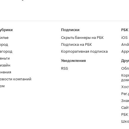
убрики
Подписки
РБК
илье
Скрыть баннеры на РБК
iOS
ород
Подписка на РБК
And
агород
Корпоративная подписка
AppG
еньги
Уведомления
Дру
изайн
RSS
Обл
нения
Кор
овости компаний
дом
ом
Хос
Рег
Зна
Сайт
РБК
Шко