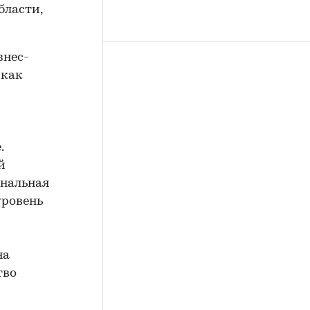
бласти,
знес-
 как
.
й
ональная
уровень
на
тво