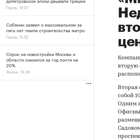
допетровской эпохи дешевле трешки
Город, 18:07
Не
вт
Собянин заявил о максимальном за
пять лет темпе строительства метро
Город, 15:52
це
Спрос на новостройки Москвы и
Компан
области снизился за год почти на
20%
вторую 
Жилье, 15:39
располо
Вторая 
собой 1
Одним и
Офисный
размеще
Садовом
проспек