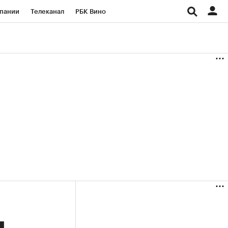
пании
Телеканал
РБК Вино
ациональные проекты
Город
аншизы
Газета
ка
Бизнес
я