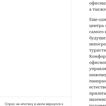
офисный
а также
Еще од
центра 
самого 
будущи
непосре
туристи
Комфорт
офисног
управля
инженер
панорам
естеств
прилега
наземно
Спрос на ипотеку в июле вернулся к
подземн