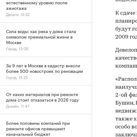
естественному уровню после
ажиотажа
К сдаче
Деньги, 13:32
планиро
будут г
Сила воды: как река у дома стала
символом премиальной жизни в
2009 го
Москве
Город, 13:05
Девелоп
качеств
За 9 лет в Москве в кадастр внесли
компан
более 500 новостроек по реновации
Город, 12:25
«Распол
наилуч
От каких материалов при ремонте
2-ой фа
дома стоит отказаться в 2026 году
Бушин,
Дизайн, 11:47
недвижи
также х
Более половины компаний при
особо в
ремонте офисов превышают
изначальный бюджет
заключа