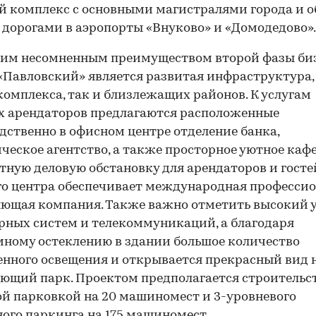
 комплекс с основными магистралями города и о
 дорогами в аэропорты «Внуково» и «Домодедово».
ним несомненным преимуществом второй фазы би
«Павловский» является развитая инфраструктура,
комплекса, так и близлежащих районов. К услугам
х арендаторов предлагаются расположенные
дственно в офисном центре отделение банка,
ческое агентство, а также просторное уютное кафе
ную деловую обстановку для арендаторов и госте
о центра обеспечивает международная професси
ющая компания. Также важно отметить высокий 
ных систем и телекоммуникаций, а благодаря
ному остеклению в здании большое количество
енного освещения и открывается прекрасный вид 
ющий парк. Проектом предполагается строительс
й парковкой на 20 машиномест и 3-уровневого
ого паркинга на 175 машиномест.