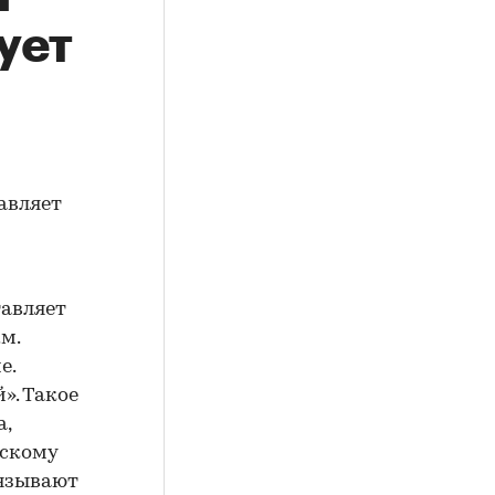
ует
авляет
тавляет
м.
е.
». Такое
а,
нскому
вязывают