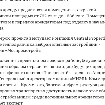
 в аренду предлагаются помещения с открытой
вкой площадью от 762 кв.м. до 1 686 кв.м. Помеще
отовы к передаче арендаторам под отделку в начал
да.
ером проекта выступает компания Central Properti
е генподрядчика выбран опытный застройщик -
ия «Моспромстрой».
ожение в престижном деловом районе, безусловно
шим образом отразится на имидже будущих аренд
зы офисного центра «Павловский», - делится Андр
 Генеральный директор компании «МИЭЛЬ-Коммер
мость». - Кроме того, богатая инфраструктура рай
орошая транспортная доступность делают этот об
остребованным среди потенциальных арендаторов»
ет эксперт.