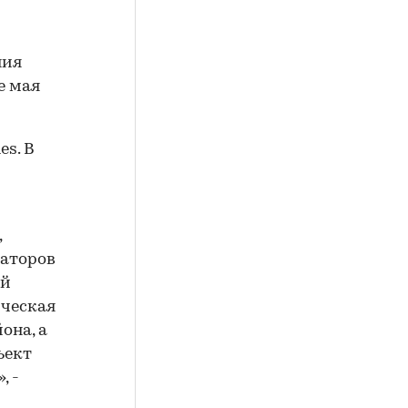
ния
е мая
es. В
,
аторов
ей
ческая
она, а
ъект
, -