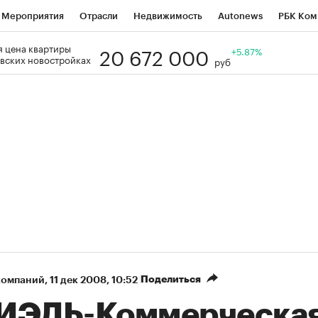
Мероприятия
Отрасли
Недвижимость
Autonews
РБК Ком
20 672 000
 цена квартиры
Образование
РБК Курсы
РБК Life
Тренды
+5.87%
Визионеры
Н
вских новостройках
руб
Дискуссионный клуб
Исследования
Кредитные рейтинги
Фр
Спецпроекты
Проверка контрагентов
Политика
Экономи
к наличной валюты
Поделиться
компаний
⁠,
11 дек 2008, 10:52
ИЭЛЬ-Коммерческа