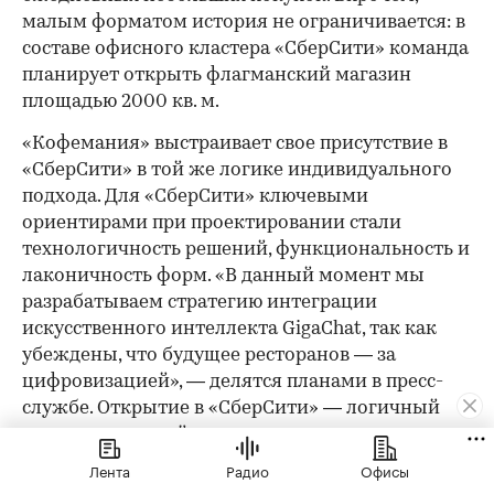
малым форматом история не ограничивается: в
составе офисного кластера «СберСити» команда
планирует открыть флагманский магазин
площадью 2000 кв. м.
«Кофемания» выстраивает свое присутствие в
«СберСити» в той же логике индивидуального
подхода. Для «СберСити» ключевыми
ориентирами при проектировании стали
технологичность решений, функциональность и
лаконичность форм. «В данный момент мы
разрабатываем стратегию интеграции
искусственного интеллекта GigaChat, так как
убеждены, что будущее ресторанов — за
цифровизацией», — делятся планами в пресс-
службе. Открытие в «СберСити» — логичный
шаг в рамках этой стратегии: сеть уже
подтвердила высокую эффективность
Лента
Радио
Офисы
Новорижского направления.