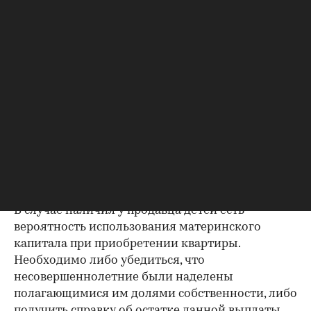
платежам
Важно убедиться в отсутствии задолженностей:
до продажи квартиры оплата «коммуналки» —
обязанность прежнего собственника. А как
проверить долги по коммунальным платежам?
Попросите его взять соответствующие справки.
Дата должна быть свежей, сверьте указанные в
них цифры с показаниями счетчиков.
Справка об использовании
маткапитала
В случае наличия у продавца детей есть
вероятность использования материнского
капитала при приобретении квартиры.
Необходимо либо убедиться, что
несовершеннолетние были наделены
полагающимися им долями собственности, либо
получить справку об остатке данной выплаты.