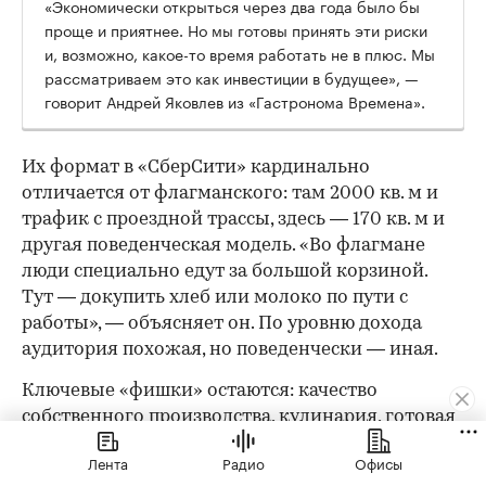
«Экономически открыться через два года было бы
проще и приятнее. Но мы готовы принять эти риски
и, возможно, какое-то время работать не в плюс. Мы
рассматриваем это как инвестиции в будущее», —
говорит Андрей Яковлев из «Гастронома Времена».
Их формат в «СберСити» кардинально
отличается от флагманского: там 2000 кв. м и
трафик с проездной трассы, здесь — 170 кв. м и
другая поведенческая модель. «Во флагмане
люди специально едут за большой корзиной.
Тут — докупить хлеб или молоко по пути с
работы», — объясняет он. По уровню дохода
аудитория похожая, но поведенчески — иная.
Ключевые «фишки» остаются: качество
собственного производства, кулинария, готовая
еда и полуфабрикаты — но ассортимент будет
Лента
Радио
Офисы
более узким, а формат сдвинется в сторону