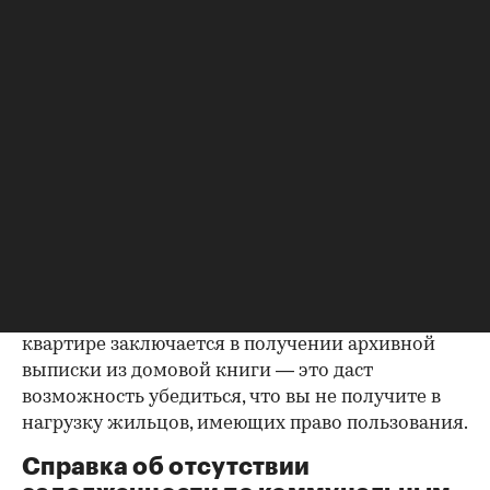
правоустанавливающем документе не числится
владельцем или брак уже расторгнут. Следует
уделить пристальное внимание датам
оформления собственности, заключения и
расторжения брака.
Справка о зарегистрированных
лицах
Идеально, если в жилище никто не
зарегистрирован. Верить на слово не стоит,
попросите продавца документально
подтвердить этот факт. Проверка прописанных в
квартире заключается в получении архивной
выписки из домовой книги — это даст
возможность убедиться, что вы не получите в
нагрузку жильцов, имеющих право пользования.
Справка об отсутствии