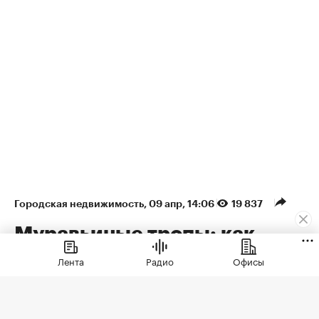
Городская недвижимость
⁠,
09 апр, 14:06
19 837
Муравьиные тропы: как
арендаторы формируют
Лента
Радио
Офисы
облик недвижимости
Рассказываем, как девелоперы