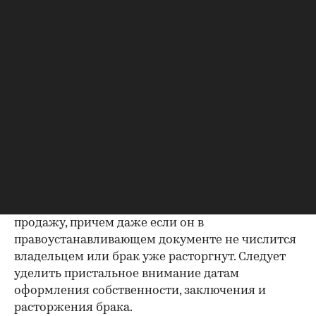
проверке.
Как отмечают в «ИНКОМ-Недвижимости», если в
выписке имеются сведения об обременениях на
квартиру (ипотека, арест и т.д.), следует
запросить у продавца дополнительные
документы, например о выплате ипотеки, чтобы
убедиться в отсутствии препятствий к сделке.
Согласие второй половины на
продажу
Если жилье приобреталось в браке, необходимо
будет получить согласие второго супруга на
продажу, причем даже если он в
правоустанавливающем документе не числится
владельцем или брак уже расторгнут. Следует
уделить пристальное внимание датам
оформления собственности, заключения и
расторжения брака.