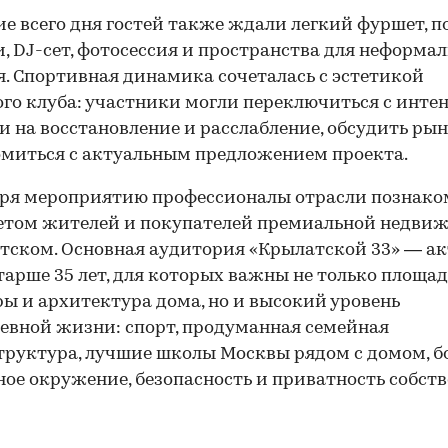
ие всего дня гостей также ждали легкий фуршет, п
, DJ-сет, фотосессия и пространства для неформал
. Спортивная динамика сочеталась с эстетикой
го клуба: участники могли переключиться с инте
и на восстановление и расслабление, обсудить рын
миться с актуальным предложением проекта.
аря мероприятию профессионалы отрасли познако
етом жителей и покупателей премиальной недви
тском. Основная аудитория «Крылатской 33» — а
тарше 35 лет, для которых важны не только площад
ы и архитектура дома, но и высокий уровень
00:00
/
00:00
евной жизни: спорт, продуманная семейная
руктура, лучшие школы Москвы рядом с домом, б
ое окружение, безопасность и приватность собст