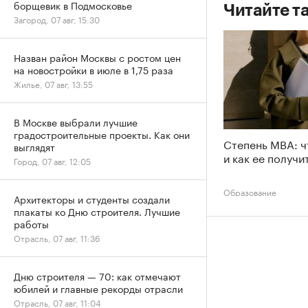
борщевик в Подмосковье
Читайте т
Загород, 07 авг, 15:30
Назван район Москвы с ростом цен
на новостройки в июле в 1,75 раза
Жилье, 07 авг, 13:55
В Москве выбрали лучшие
градостроительные проекты. Как они
Степень MBA: ч
выглядят
и как ее получи
Город, 07 авг, 12:05
Образование
Архитекторы и студенты создали
плакаты ко Дню строителя. Лучшие
работы
Отрасль, 07 авг, 11:36
Дню строителя — 70: как отмечают
юбилей и главные рекорды отрасли
Отрасль, 07 авг, 11:04