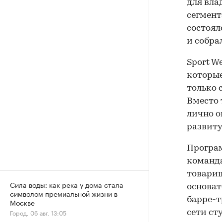
для вла
сегмент
состоял
и собрал
Sport W
которые
только 
Вместо
лично о
развиту
Програм
команда
товарищ
Сила воды: как река у дома стала
основат
символом премиальной жизни в
барре-т
Москве
Город, 06 авг, 13:05
сети ст