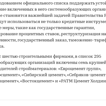
одованием официального списка поддержать усто
ие включенных в него системообразующих орган
е становится важнейшей задачей Правительства 
дут использоваться не только кредитные инструме
е меры, такие как государственные гарантии,
рование процентных ставок, реструктуризация н
нности, государственный заказ, таможенно-тари
а.
с шестью строительными фирмами, в список 295
ообразующих организаций включены семь крупне
дителей стройматериалов: «Евроцемент групп»,
сцемент», «Сибирский цемент», «Себряков-цемент»
цемент», «Востокцемент» и «РАТМ Цемент Холдинг