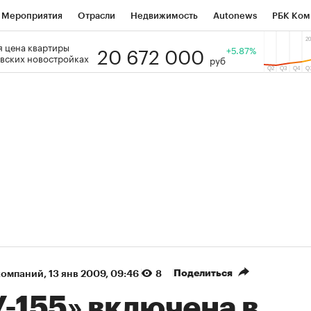
Мероприятия
Отрасли
Недвижимость
Autonews
РБК Ком
20 672 000
 цена квартиры
 РБК
РБК Образование
РБК Курсы
РБК Life
+5.87%
Тренды
Виз
вских новостройках
руб
ь
Крипто
РБК Бизнес-среда
Дискуссионный клуб
Исследо
зета
Спецпроекты СПб
Конференции СПб
Спецпроекты
кономика
Бизнес
Технологии и медиа
Финансы
Рынок на
(+86,36%)
(+31,42%)
₽5 450
АФК «Система» ₽12
Купить
з ПСБ к 29.07.27
прогноз БКС к 15.07.27
Поделиться
компаний
⁠,
13 янв 2009, 09:46
8
-155» включена в