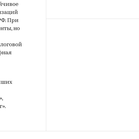
йчивое
изаций
РФ. При
нты, но
алоговой
фная
йших
,
».