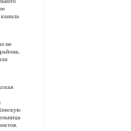
льного
ие
о канала
о не
 района.
или
жская
и
 Женскую
тельница
оектов.