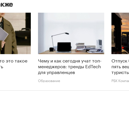
акже
то это такое
Чему и как сегодня учат топ-
Отпуск 
ть
менеджеров: тренды EdTech
пять ве
для управленцев
туристы
Образование
РБК Компа