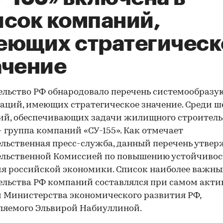
исок компаний,
еющих стратегическ
ачение
льство РФ обнародовало перечень системообраз
аций, имеющих стратегическое значение. Среди ш
й, обеспечивающих задачи жилищного строитель
- группа компаний «СУ-155». Как отмечает
льственная пресс-служба, данный перечень утвер
ельственной Комиссией по повышению устойчиво
я российской экономики. Список наиболее важны
льства РФ компаний составлялся при самом акт
 Министерства экономического развития РФ,
ляемого Эльвирой Набиуллиной.