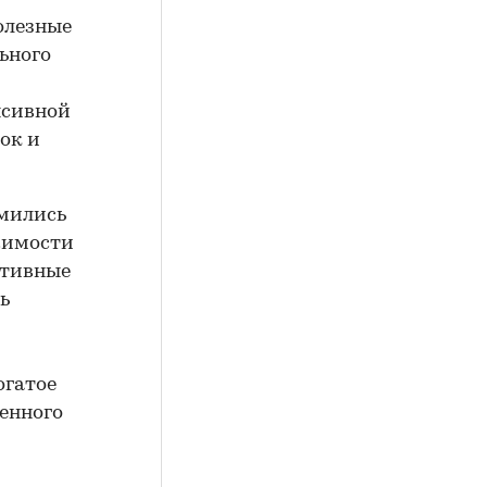
олезные
ьного
нсивной
ок и
мились
жимости
ктивные
ь
огатое
венного