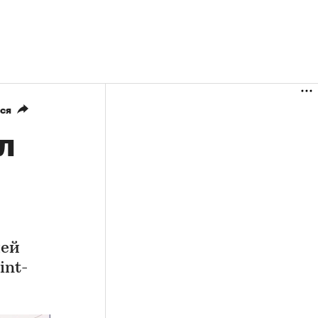
ся
л
лей
int-