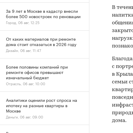
В течен
За 9 лет в Москве в кадастр внесли
напитки
более 500 новостроек по реновации
Город, 06 авг, 12:25
общения
закрыто
От каких материалов при ремонте
нагрузк
дома стоит отказаться в 2026 году
познако
Дизайн, 06 авг, 11:47
Благод
Более половины компаний при
с портр
ремонте офисов превышают
в Крыла
изначальный бюджет
семьи с
Отрасль, 06 авг, 10:00
квартир
повседн
Аналитики оценили рост спроса на
ипотеку на разные квартиры в
инфраст
Москве
природн
Деньги, 06 авг, 09:00
дома.