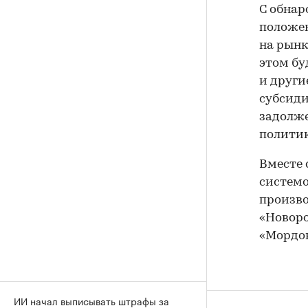
С обнар
положен
на рынк
этом бу
и други
субсиди
задолже
политик
Вместе 
систем
произво
«Новоро
«Мордов
ИИ начал выписывать штрафы за