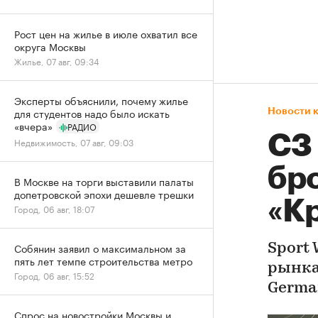
Рост цен на жилье в июле охватил все
округа Москвы
Жилье, 07 авг, 09:34
Эксперты объяснили, почему жилье
для студентов надо было искать
Новости 
«вчера»
РАДИО
СЗ
Недвижимость, 07 авг, 09:03
бр
В Москве на торги выставили палаты
допетровской эпохи дешевле трешки
«К
Город, 06 авг, 18:07
Собянин заявил о максимальном за
Sport
пять лет темпе строительства метро
рынка
Город, 06 авг, 15:52
Germa
Спрос на новостройки Москвы и