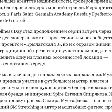
дельцев агентств недвижимости, брокеров премиа
а, блогеров и лидеров мнений отрасли. Мероприят
ось в Paris Saint-Germain Academy Russia у Гребног
о 50 гостей.
ellness Day стал продолжением серии встреч, через
 девелопер знакомит профессиональное сообществ
с проектом «Крылатская 33», но и с образом жизни
 традиционной презентации участникам предлож
ценить одну из главных особенностей локации —
ю спортивную среду.
ма включала два параллельных направления. Му
 приняла участие в футбольном мастер-классе и
еском матче под руководством блогера-вратаря 
еля бренда экипировки Spire Евгения Спирякова.
ренировку провела Самира Мустафаева — основа
удий SM Stretching и автор масштабных фитнес-пр