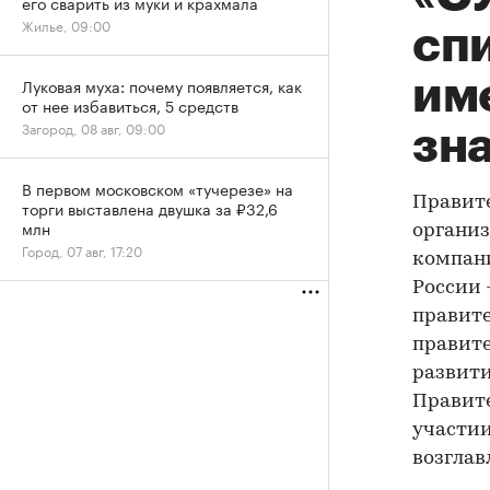
его сварить из муки и крахмала
Жилье, 09:00
сп
им
Луковая муха: почему появляется, как
от нее избавиться, 5 средств
Загород, 08 авг, 09:00
зн
В первом московском «тучерезе» на
Правите
торги выставлена двушка за ₽32,6
млн
организ
Город, 07 авг, 17:20
компани
России 
правите
правит
развити
Правите
участии
возглав