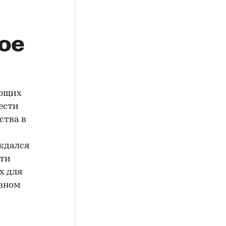
ое
ующих
ести
ства в
ждался
сти
х для
ивном