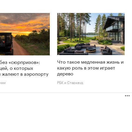
Что такое медленная жизнь и
без «сюрпризов»:
какую роль в этом играет
щей, о которых
дерево
 жалеют в аэропорту
нии
РБК и Старквуд