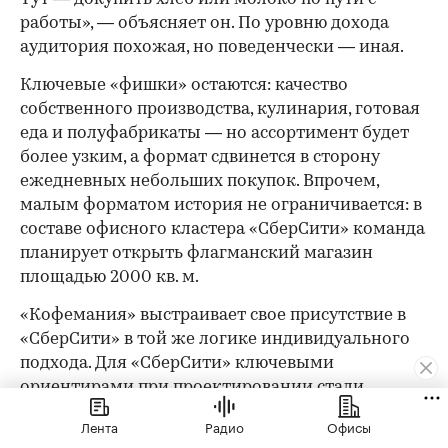
работы», — объясняет он. По уровню дохода
аудитория похожая, но поведенчески — иная.
Ключевые «фишки» остаются: качество
собственного производства, кулинария, готовая
еда и полуфабрикаты — но ассортимент будет
более узким, а формат сдвинется в сторону
ежедневных небольших покупок. Впрочем,
малым форматом история не ограничивается: в
составе офисного кластера «СберСити» команда
планирует открыть флагманский магазин
площадью 2000 кв. м.
«Кофемания» выстраивает свое присутствие в
«СберСити» в той же логике индивидуального
подхода. Для «СберСити» ключевыми
ориентирами при проектировании стали
технологичность решений, функциональность и
Лента
Радио
Офисы
лаконичность форм. «В данный момент мы