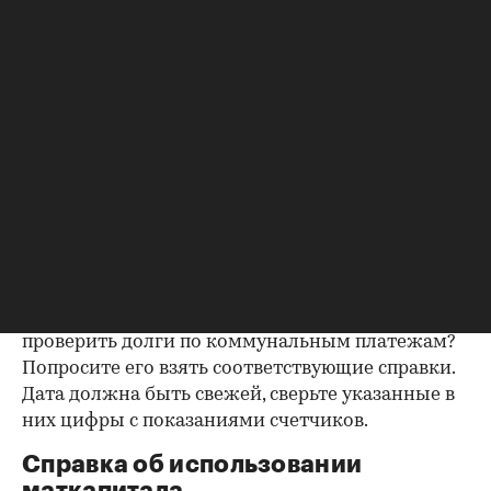
подтвердить этот факт. Проверка прописанных в
квартире заключается в получении архивной
выписки из домовой книги — это даст
возможность убедиться, что вы не получите в
нагрузку жильцов, имеющих право пользования.
Справка об отсутствии
задолженности по коммунальным
платежам
Важно убедиться в отсутствии задолженностей:
до продажи квартиры оплата «коммуналки» —
обязанность прежнего собственника. А как
проверить долги по коммунальным платежам?
Попросите его взять соответствующие справки.
Дата должна быть свежей, сверьте указанные в
них цифры с показаниями счетчиков.
Справка об использовании
маткапитала