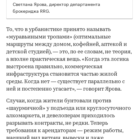
Светлана Ярова, директор департамента
брокериджа RRG.
00:00
/
00:00
То, что в урбанистике принято называть
«муравьиными тропами» (оптимальные
маршруты между домом, кофейней, аптекой и
детской студией), — это, по ее словам, не теория,
а вполне практическая вещь. «Когда эта логика
выстроена правильно, коммерческая
инфраструктура становится частью жилой
среды. Когда нет — существует параллельно с
ней и постепенно угасает», — говорит Ярова.
Случаи, когда жители бунтовали против
«шаурмичной» у подъезда или круглосуточного
алкомаркета, и девелоперам приходилось
разрывать контракты, не редки. Теперь
требования к арендаторам — режим работы,
внешний вид витрин, вывески и даже