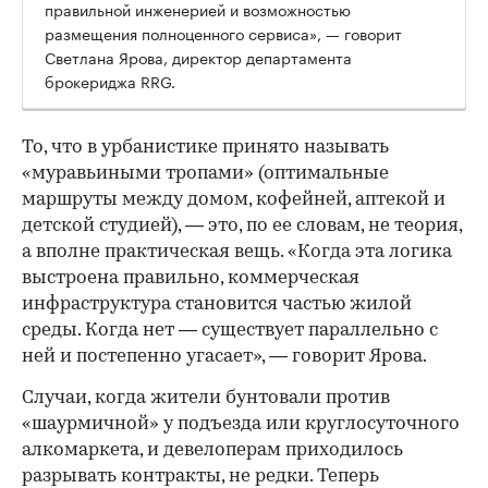
правильной инженерией и возможностью
размещения полноценного сервиса», — говорит
Светлана Ярова, директор департамента
брокериджа RRG.
00:00
/
00:00
То, что в урбанистике принято называть
«муравьиными тропами» (оптимальные
маршруты между домом, кофейней, аптекой и
детской студией), — это, по ее словам, не теория,
а вполне практическая вещь. «Когда эта логика
выстроена правильно, коммерческая
инфраструктура становится частью жилой
среды. Когда нет — существует параллельно с
ней и постепенно угасает», — говорит Ярова.
Случаи, когда жители бунтовали против
«шаурмичной» у подъезда или круглосуточного
алкомаркета, и девелоперам приходилось
разрывать контракты, не редки. Теперь