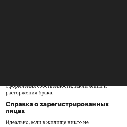
запросить у продавца дополнительные
документы, например о выплате ипотеки, чтобы
убедиться в отсутствии препятствий к сделке.
Согласие второй половины на
продажу
Если жилье приобреталось в браке, необходимо
будет получить согласие второго супруга на
продажу, причем даже если он в
правоустанавливающем документе не числится
владельцем или брак уже расторгнут. Следует
уделить пристальное внимание датам
оформления собственности, заключения и
расторжения брака.
Справка о зарегистрированных
лицах
Идеально, если в жилище никто не