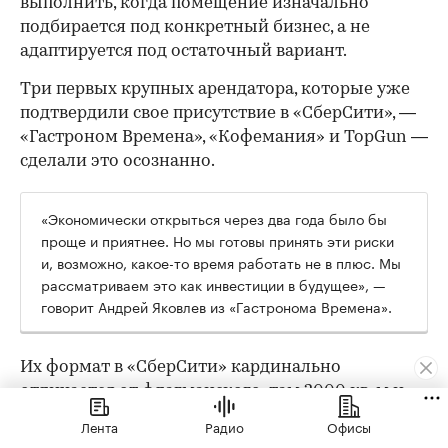
выполнить, когда помещение изначально
подбирается под конкретный бизнес, а не
адаптируется под остаточный вариант.
Три первых крупных арендатора, которые уже
подтвердили свое присутствие в «СберСити», —
«Гастроном Времена», «Кофемания» и TopGun —
сделали это осознанно.
«Экономически открыться через два года было бы
проще и приятнее. Но мы готовы принять эти риски
и, возможно, какое-то время работать не в плюс. Мы
рассматриваем это как инвестиции в будущее», —
говорит Андрей Яковлев из «Гастронома Времена».
Их формат в «СберСити» кардинально
отличается от флагманского: там 2000 кв. м и
трафик с проездной трассы, здесь — 170 кв. м и
Лента
Радио
Офисы
другая поведенческая модель. «Во флагмане