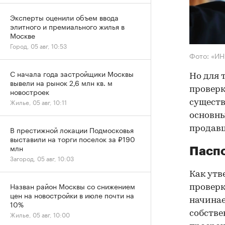
Эксперты оценили объем ввода
элитного и премиального жилья в
Москве
Город, 05 авг, 10:53
Фото: «И
С начала года застройщики Москвы
Но для 
вывели на рынок 2,6 млн кв. м
проверк
новостроек
Жилье, 05 авг, 10:11
существ
основны
продав
В престижной локации Подмосковья
выставили на торги поселок за ₽190
млн
Паспо
Загород, 05 авг, 10:03
Как утв
Назван район Москвы со снижением
проверк
цен на новостройки в июле почти на
начинае
10%
собстве
Жилье, 05 авг, 10:00