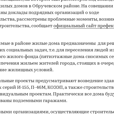
илых домов в Обручевском районе. На совещании
ны доклады подрядных организаций о ходе
льства, рассмотрены проблемные моменты, возн
строительства, сообщает
официальный сайт префе
мые в районе жилые дома предназначены для ре
их социальных задач, т.е. для переселения людей и
го жилого фонда (пятиэтажные дома сносимых се
спечения жильем жителей города, стоящих в очере
ние жилищных условий.
льные проекты предусматривают возведение зда
 серий И-155, П-46М, КОЭЭП, а также строительст
видуальным проектам. Практически все дома буд
ованы подземными гаражами.
ными организациями, осуществляющие строитель