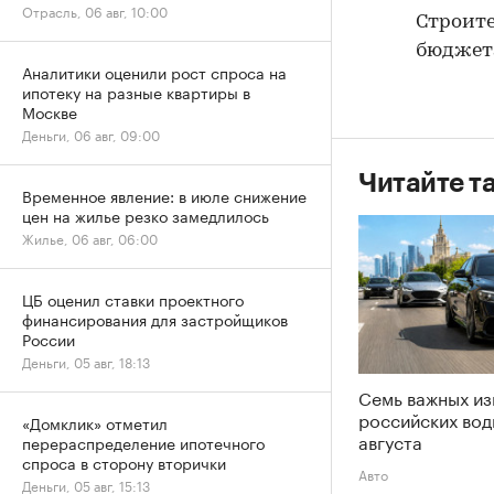
Отрасль, 06 авг, 10:00
Строите
бюджет
Аналитики оценили рост спроса на
ипотеку на разные квартиры в
Москве
Деньги, 06 авг, 09:00
Читайте т
Временное явление: в июле снижение
цен на жилье резко замедлилось
Жилье, 06 авг, 06:00
ЦБ оценил ставки проектного
финансирования для застройщиков
России
Деньги, 05 авг, 18:13
Семь важных из
российских вод
«Домклик» отметил
августа
перераспределение ипотечного
спроса в сторону вторички
Авто
Деньги, 05 авг, 15:13