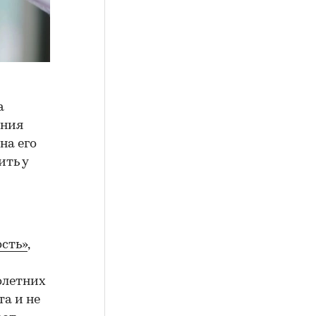
а
ения
на его
ить у
сть»
,
олетних
а и не