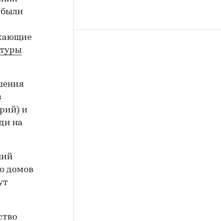
 были
икающие
ктуры
шения
з
рий) и
ди на
ний
во домов
ут
ство