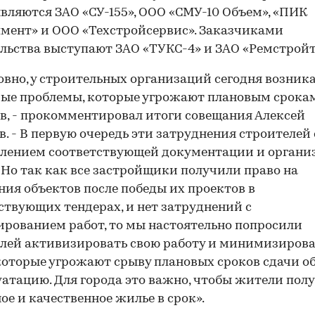
являются ЗАО «СУ-155», ООО «СМУ-10 Объем», «ПИК
мент» и ООО «Техстройсервис». Заказчиками
льства выступают ЗАО «ТУКС-4» и ЗАО «Ремстройт
овно, у строительных организаций сегодня возник
ые проблемы, которые угрожают плановым срока
в, - прокомментировал итоги совещания Алексей
. - В первую очередь эти затруднения строителей
лением соответствующей документации и органи
 Но так как все застройщики получили право на
ния объектов после победы их проектов в
00:00
/
00:00
ствующих тендерах, и нет затруднений с
рованием работ, то мы настоятельно попросили
лей активизировать свою работу и минимизирова
которые угрожают срыву плановых сроков сдачи о
уатацию. Для города это важно, чтобы жители пол
ое и качественное жилье в срок».