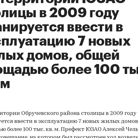
олицы в 2009 году
нируется ввести в
сплуатацию 7 новых
лых домов, общей
ощадью более 100 ты
 м
итории Обручевского района столицы в 2009 году
ется ввести в эксплуатацию 7 новых жилых домов
ю более 100 тыс. кв. м. Префект ЮЗАО Алексей Че
совещание, на котором был рассмотрен ход возвед