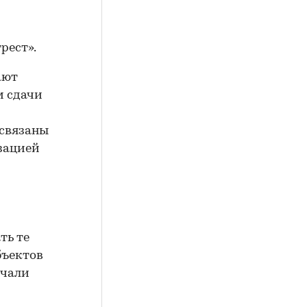
рест».
ают
м сдачи
 связаны
зацией
ть те
бъектов
учали