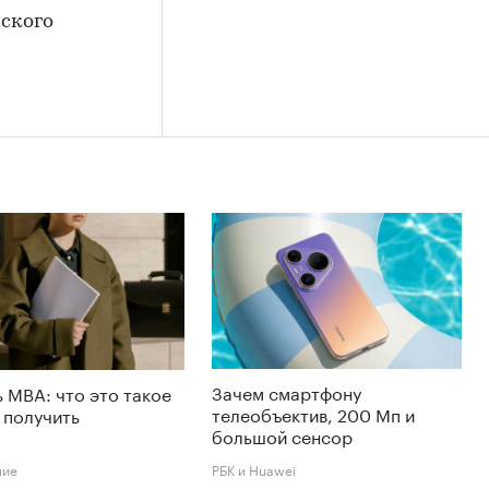
дского
Зачем смартфону
 MBA: что это такое
телеобъектив, 200 Мп и
е получить
большой сенсор
ние
РБК и Huawei