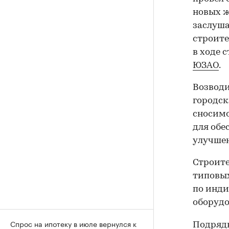
новых ж
заслуша
строите
в ходе 
ЮЗАО
.
Возводи
городск
сносимо
для обе
улучше
Строите
типовых
по инди
оборуд
Спрос на ипотеку в июле вернулся к
Подряд