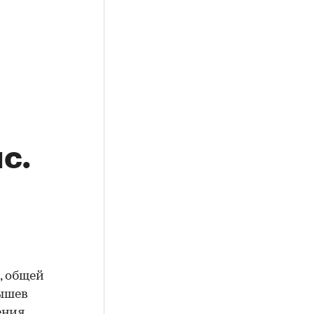
с.
, общей
лышев
ения