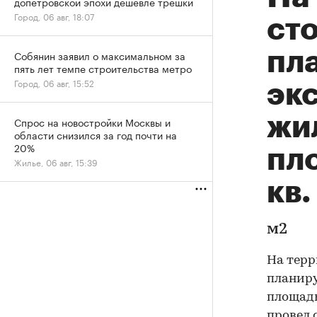
допетровской эпохи дешевле трешки
Город, 06 авг, 18:07
ст
пла
Собянин заявил о максимальном за
пять лет темпе строительства метро
Город, 06 авг, 15:52
эк
жи
Спрос на новостройки Москвы и
области снизился за год почти на
20%
пл
Жилье, 06 авг, 15:39
кв.
м2
На терр
планиру
площадь
провел 