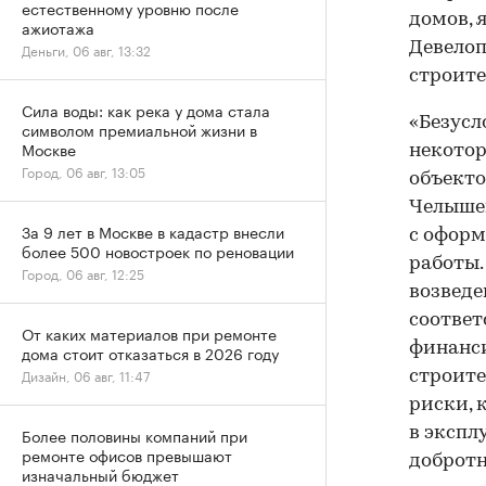
естественному уровню после
домов, 
ажиотажа
Девелоп
Деньги, 06 авг, 13:32
строите
Сила воды: как река у дома стала
«Безусл
символом премиальной жизни в
Москве
некотор
Город, 06 авг, 13:05
объекто
Челышев
За 9 лет в Москве в кадастр внесли
с оформ
более 500 новостроек по реновации
работы.
Город, 06 авг, 12:25
возведе
соответ
От каких материалов при ремонте
финанси
дома стоит отказаться в 2026 году
Дизайн, 06 авг, 11:47
строите
риски, 
Более половины компаний при
в экспл
ремонте офисов превышают
добротн
изначальный бюджет