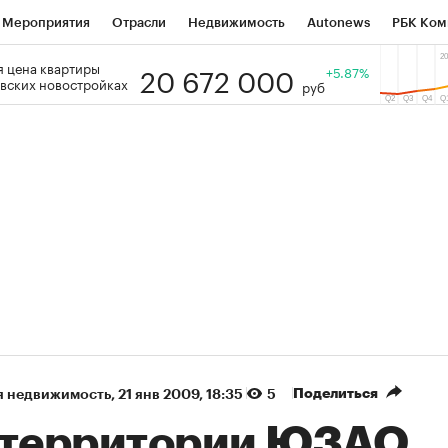
Мероприятия
Отрасли
Недвижимость
Autonews
РБК Ком
20 672 000
 цена квартиры
 РБК
РБК Образование
РБК Курсы
РБК Life
+5.87%
Тренды
Виз
вских новостройках
руб
ь
Крипто
РБК Бизнес-среда
Дискуссионный клуб
Исследо
зета
Спецпроекты СПб
Конференции СПб
Спецпроекты
кономика
Бизнес
Технологии и медиа
Финансы
Рынок на
(+87,06%)
(+29,87%)
₽5 450
АФК «Система» ₽12
Купить
з ПСБ к 29.07.27
прогноз БКС к 15.07.27
Поделиться
я недвижимость
⁠,
21 янв 2009, 18:35
5
 территории ЮЗАО