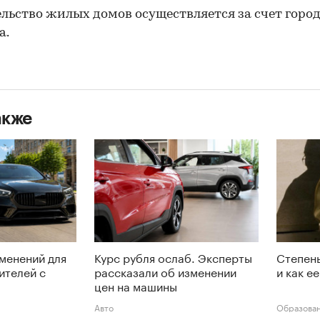
льство жилых домов осуществляется за счет горо
а.
акже
менений для
Курс рубля ослаб. Эксперты
Степень
ителей с
рассказали об изменении
и как е
цен на машины
Авто
Образова