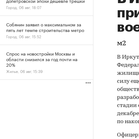
допетровской эпохи дешевле трешки
Город, 06 авг, 18:07
пр
во
Собянин заявил о максимальном за
пять лет темпе строительства метро
Город, 06 авг, 15:52
м2
Спрос на новостройки Москвы и
В Иркут
области снизился за год почти на
20%
Федерал
Жилье, 06 авг, 15:39
жилищно
силу ещ
обществ
разрабо
стадии 
декабре
по нако
Офицеры