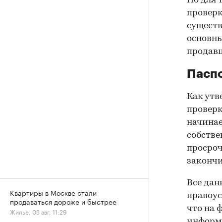
Но для 
проверк
существ
основны
продав
Паспо
Как утв
проверк
начинае
собстве
просроч
закончи
Все дан
Квартиры в Москве стали
правоус
продаваться дороже и быстрее
что на 
Жилье, 05 авг, 11:29
информа