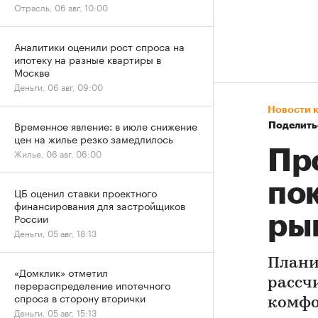
Отрасль, 06 авг, 10:00
Аналитики оценили рост спроса на
ипотеку на разные квартиры в
Москве
Деньги, 06 авг, 09:00
Новости 
Временное явление: в июле снижение
Поделить
цен на жилье резко замедлилось
Пр
Жилье, 06 авг, 06:00
по
ЦБ оценил ставки проектного
финансирования для застройщиков
России
ры
Деньги, 05 авг, 18:13
Плани
«Домклик» отметил
рассч
перераспределение ипотечного
спроса в сторону вторички
комфо
Деньги, 05 авг, 15:13