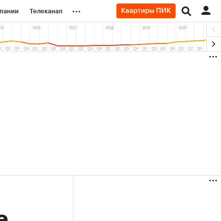
...
пании
Телеканал
ионеры
вания
личной валюты
87,41%)
(+30,19%)
АФК «Система» ₽12
Купить
Купить
9.07.27
прогноз БКС к 15.07.27
е