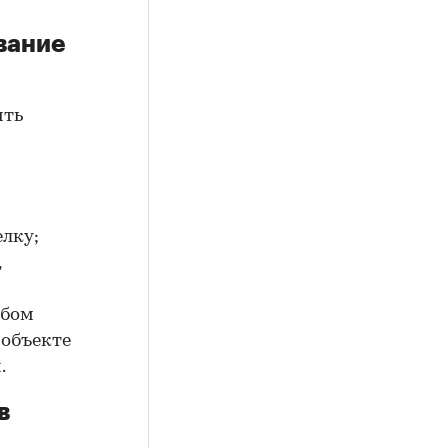
вание
ить
елку;
,
юбом
 объекте
.
в