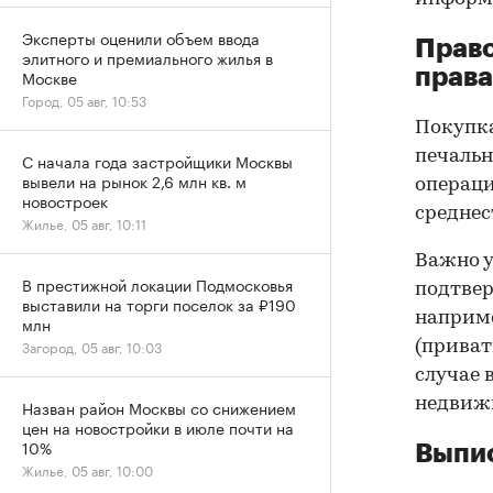
Эксперты оценили объем ввода
Прав
элитного и премиального жилья в
права
Москве
Город, 05 авг, 10:53
Покупк
печальн
С начала года застройщики Москвы
вывели на рынок 2,6 млн кв. м
операци
новостроек
среднес
Жилье, 05 авг, 10:11
Важно у
В престижной локации Подмосковья
подтве
выставили на торги поселок за ₽190
наприме
млн
Загород, 05 авг, 10:03
(приват
случае 
недвижи
Назван район Москвы со снижением
цен на новостройки в июле почти на
10%
Выпис
Жилье, 05 авг, 10:00