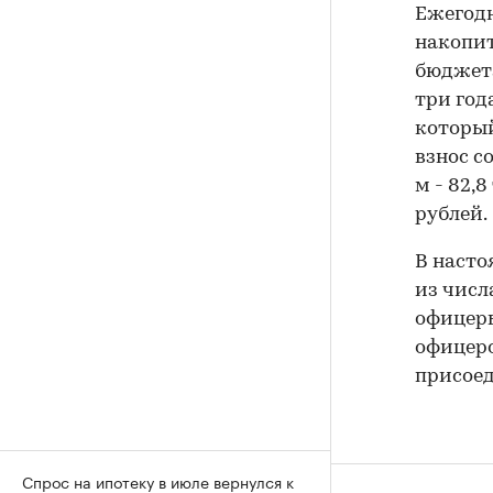
Ежегодн
накопит
бюджета
три год
который
взнос со
м - 82,8
рублей.
В насто
из числ
офицеры
офицеро
присоед
Спрос на ипотеку в июле вернулся к