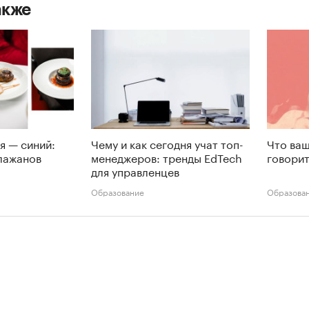
акже
я — синий:
Чему и как сегодня учат топ-
Что ваш
лажанов
менеджеров: тренды EdTech
говорит
для управленцев
Образование
Образова