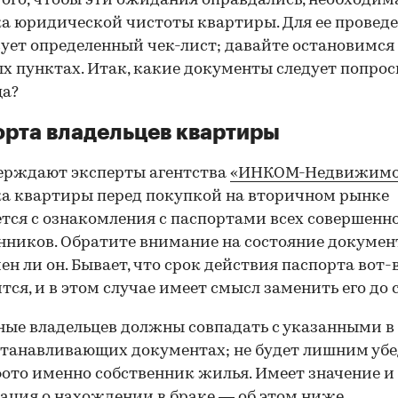
того, чтобы эти ожидания оправдались, необходим
а юридической чистоты квартиры. Для ее провед
ует определенный чек-лист; давайте остановимся 
х пунктах. Итак, какие документы следует попрос
ца?
рта владельцев квартиры
ерждают эксперты агентства
«ИНКОМ-Недвижимо
а квартиры перед покупкой на вторичном рынке
тся с ознакомления с паспортами всех совершенн
нников. Обратите внимание на состояние документ
ен ли он. Бывает, что срок действия паспорта вот-
тся, и в этом случае имеет смысл заменить его до 
ные владельцев должны совпадать с указанными в
танавливающих документах; не будет лишним убе
фото именно собственник жилья. Имеет значение и
ция о нахождении в браке — об этом ниже.