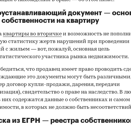
оустанавливающий документ — осно
 собственности на квартиру
а
квартиры во вторичке
и возможность не пополн
ую статистику жертв нарушений при проведении
й с жильем — вот, пожалуй, основная цель
татистического участника рынка недвижимости.
00:00
/
00:00
бедиться, что продавец имеет право проводить сд
рждающие это документы могут быть различными
р договор купли-продажи, дарения, передачи
изация), свидетельство о праве на наследство. В л
в них содержатся данные о собственниках и самом
мости, в которых не должно быть несоответствий
ка из ЕГРН — реестра собственнико