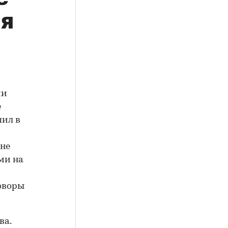
ля
ии
е
пил в
оне
ми на
оворы
ва.