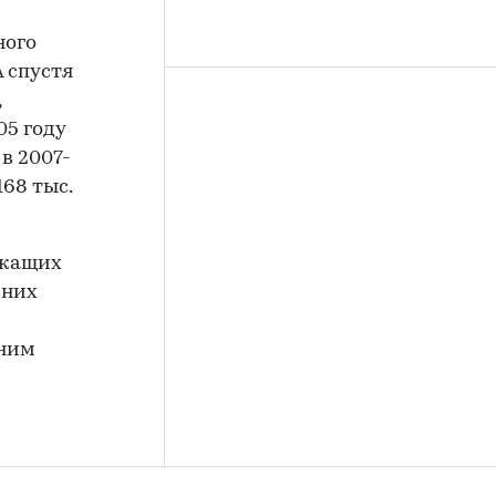
ного
 спустя
,
05 году
 в 2007-
168 тыс.
ужащих
 них
 ним