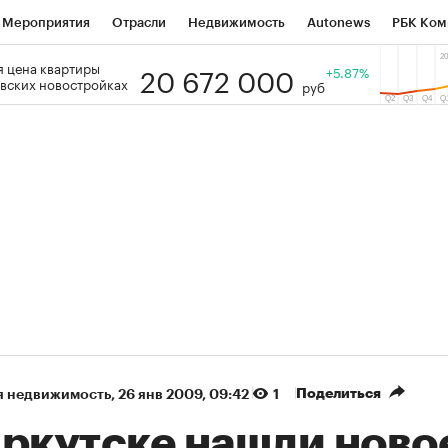
Мероприятия
Отрасли
Недвижимость
Autonews
РБК Ком
20 672 000
 цена квартиры
 РБК
РБК Образование
РБК Курсы
РБК Life
+5.87%
Тренды
Виз
вских новостройках
руб
ь
Крипто
РБК Бизнес-среда
Дискуссионный клуб
Исследо
зета
Спецпроекты СПб
Конференции СПб
Спецпроекты
кономика
Бизнес
Технологии и медиа
Финансы
Рынок на
(+31,03%)
(+
«Русагро» ₽120
Ozon ₽5 450
ь
Купить
прогноз ПСБ к 26.07.27
прогноз ПСБ к 2
Поделиться
я недвижимость
⁠,
26 янв 2009, 09:42
1
Иркутске нашли ново