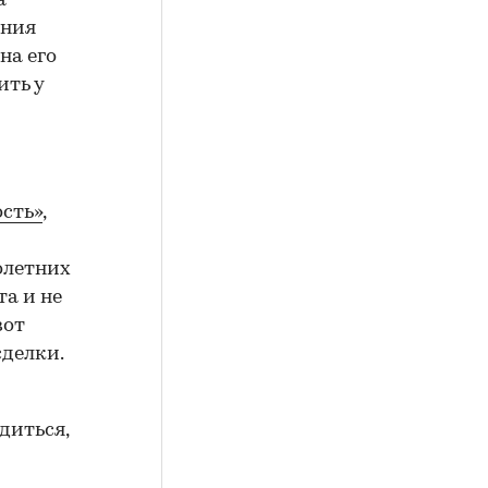
а
ения
на его
ить у
сть»
,
олетних
а и не
вот
сделки.
диться,