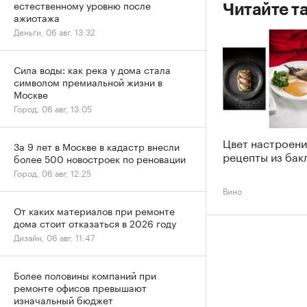
естественному уровню после
Читайте т
ажиотажа
Деньги, 06 авг, 13:32
Сила воды: как река у дома стала
символом премиальной жизни в
Москве
Город, 06 авг, 13:05
Цвет настроени
За 9 лет в Москве в кадастр внесли
рецепты из бак
более 500 новостроек по реновации
Город, 06 авг, 12:25
Вино
От каких материалов при ремонте
дома стоит отказаться в 2026 году
Дизайн, 06 авг, 11:47
Более половины компаний при
ремонте офисов превышают
изначальный бюджет