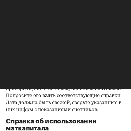
подтвердить этот факт. Проверка прописанных в
квартире заключается в получении архивной
выписки из домовой книги — это даст
возможность убедиться, что вы не получите в
нагрузку жильцов, имеющих право пользования.
Справка об отсутствии
задолженности по коммунальным
платежам
Важно убедиться в отсутствии задолженностей:
до продажи квартиры оплата «коммуналки» —
обязанность прежнего собственника. А как
проверить долги по коммунальным платежам?
Попросите его взять соответствующие справки.
Дата должна быть свежей, сверьте указанные в
них цифры с показаниями счетчиков.
Справка об использовании
маткапитала