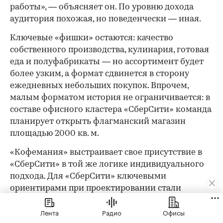
работы», — объясняет он. По уровню дохода
аудитория похожая, но поведенчески — иная.
Ключевые «фишки» остаются: качество
собственного производства, кулинария, готовая
еда и полуфабрикаты — но ассортимент будет
более узким, а формат сдвинется в сторону
ежедневных небольших покупок. Впрочем,
малым форматом история не ограничивается: в
составе офисного кластера «СберСити» команда
планирует открыть флагманский магазин
площадью 2000 кв. м.
«Кофемания» выстраивает свое присутствие в
«СберСити» в той же логике индивидуального
подхода. Для «СберСити» ключевыми
ориентирами при проектировании стали
технологичность решений, функциональность и
Лента
Радио
Офисы
лаконичность форм. «В данный момент мы