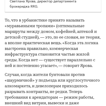
Светлана Ярова, директор департамента
брокериджа RRG.
00:00
/
00:00
То, что в урбанистике принято называть
«муравьиными тропами» (оптимальные
маршруты между домом, кофейней, аптекой и
детской студией), — это, по ее словам, не теория,
а вполне практическая вещь. «Когда эта логика
выстроена правильно, коммерческая
инфраструктура становится частью жилой
среды. Когда нет — существует параллельно с
ней и постепенно угасает», — говорит Ярова.
Случаи, когда жители бунтовали против
«шаурмичной» у подъезда или круглосуточного
алкомаркета, и девелоперам приходилось
разрывать контракты, не редки. Теперь
требования к арендаторам — режим работы,
внешний вид витрин, вывески и даже