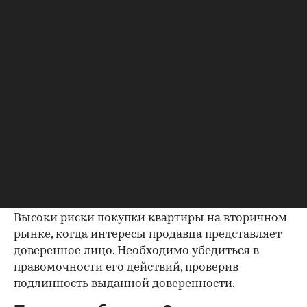
Справка об использовании
маткапитала
В случае наличия у продавца детей есть
вероятность использования материнского
капитала при приобретении квартиры.
Необходимо либо убедиться, что
несовершеннолетние были наделены
полагающимися им долями собственности, либо
получить справку об остатке данной выплаты.
Доверенность от собственника
Высоки риски покупки квартиры на вторичном
рынке, когда интересы продавца представляет
доверенное лицо. Необходимо убедиться в
правомочности его действий, проверив
подлинность выданной доверенности.