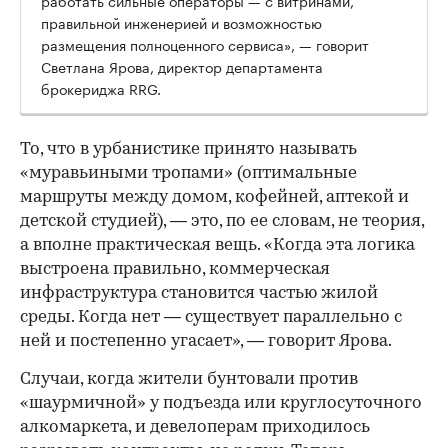
работать сильные операторы — с витринами,
правильной инженерией и возможностью
размещения полноценного сервиса», — говорит
Светлана Ярова, директор департамента
брокериджа RRG.
00:00
/
00:00
То, что в урбанистике принято называть
«муравьиными тропами» (оптимальные
маршруты между домом, кофейней, аптекой и
детской студией), — это, по ее словам, не теория,
а вполне практическая вещь. «Когда эта логика
выстроена правильно, коммерческая
инфраструктура становится частью жилой
среды. Когда нет — существует параллельно с
ней и постепенно угасает», — говорит Ярова.
Случаи, когда жители бунтовали против
«шаурмичной» у подъезда или круглосуточного
алкомаркета, и девелоперам приходилось