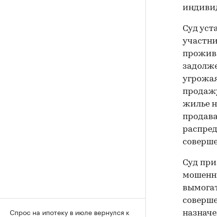
индиви
Суд уст
участни
прожив
задолже
угрожая
продажу
жилье н
продава
распред
соверше
Суд при
мошенни
вымогат
соверше
Спрос на ипотеку в июле вернулся к
назначе