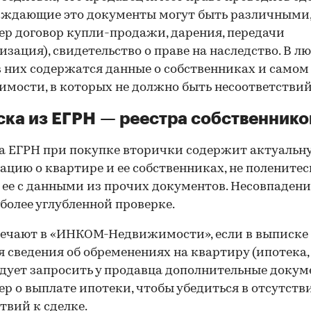
рждающие это документы могут быть различными
р договор купли-продажи, дарения, передачи
изация), свидетельство о праве на наследство. В л
в них содержатся данные о собственниках и самом
мости, в которых не должно быть несоответствий
ка из ЕГРН — реестра собственнико
 ЕГРН при покупке вторички содержит актуальн
цию о квартире и ее собственниках, не поленитес
 ее с данными из прочих документов. Несовпаден
 более углубленной проверке.
ечают в «ИНКОМ-Недвижимости», если в выписке
 сведения об обременениях на квартиру (ипотека, 
следует запросить у продавца дополнительные докум
р о выплате ипотеки, чтобы убедиться в отсутств
твий к сделке.