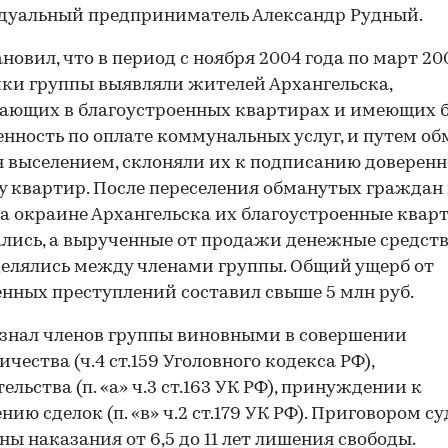
дуальный предприниматель Александр Рудный.
ановил, что в период с ноября 2004 года по март 20
ки группы выявляли жителей Архангельска,
ающих в благоустроенных квартирах и имеющих 
нность по оплате коммунальных услуг, и путем об
 выселением, склоняли их к подписанию доверенн
 квартир. После переселения обманутых граждан 
а окраине Архангельска их благоустроенные квар
лись, а вырученные от продажи денежные средст
елялись между членами группы. Общий ущерб от
нных преступлений составил свыше 5 млн руб.
знал членов группы виновными в совершении
чества (ч.4 ст.159 Уголовного кодекса РФ),
ельства (п. «а» ч.3 ст.163 УК РФ), принуждении к
нию сделок (п. «в» ч.2 ст.179 УК РФ). Приговором с
ны наказания от 6,5 до 11 лет лишения свободы.