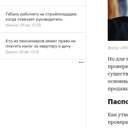
Гибель рабочего на стройплощадке:
когда отвечает руководитель
Мнения, 05 авг, 13:29
Кто из пенсионеров имеет право не
платить налог за квартиру и дачу
Фото: «И
Деньги, 05 авг, 12:15
Но для 
проверк
существ
основны
продав
Паспо
Как утв
проверк