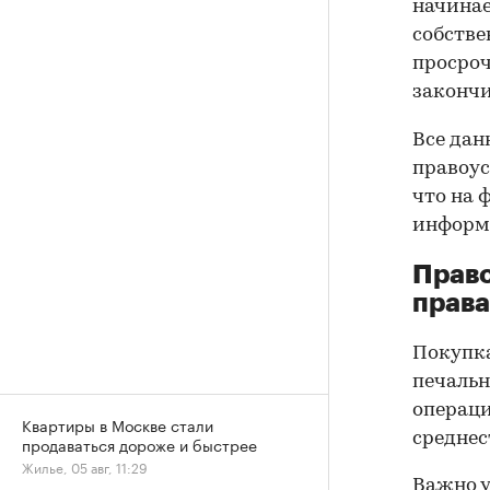
начинае
собстве
просроч
закончи
Все дан
правоус
что на 
информа
Прав
права
Покупк
печальн
операци
Квартиры в Москве стали
среднес
продаваться дороже и быстрее
Жилье, 05 авг, 11:29
Важно у