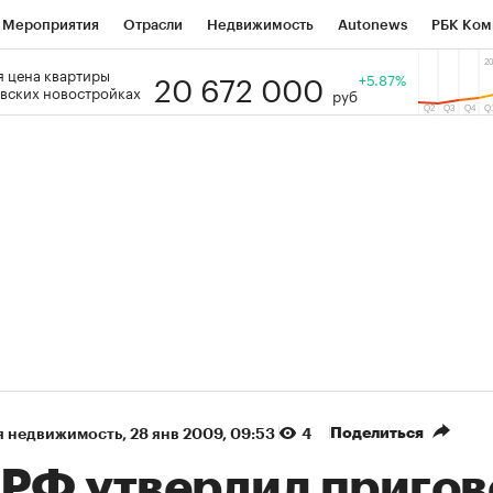
Мероприятия
Отрасли
Недвижимость
Autonews
РБК Ком
20 672 000
 цена квартиры
 РБК
РБК Образование
РБК Курсы
РБК Life
+5.87%
Тренды
Виз
вских новостройках
руб
ь
Крипто
РБК Бизнес-среда
Дискуссионный клуб
Исследо
зета
Спецпроекты СПб
Конференции СПб
Спецпроекты
кономика
Бизнес
Технологии и медиа
Финансы
Рынок на
(+87,32%)
(+29,77%)
 450
АФК «Система» ₽12
Купить
Куп
ПСБ к 29.07.27
прогноз БКС к 15.07.27
Поделиться
я недвижимость
⁠,
28 янв 2009, 09:53
4
 РФ утвердил пригов