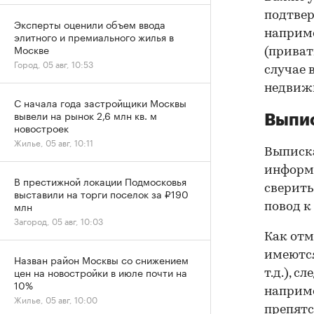
подтве
Эксперты оценили объем ввода
наприме
элитного и премиального жилья в
Москве
(приват
Город, 05 авг, 10:53
случае 
недвижи
С начала года застройщики Москвы
вывели на рынок 2,6 млн кв. м
Выпис
новостроек
Жилье, 05 авг, 10:11
Выписка
информа
В престижной локации Подмосковья
сверить
выставили на торги поселок за ₽190
млн
повод к
Загород, 05 авг, 10:03
Как отм
имеются
Назван район Москвы со снижением
цен на новостройки в июле почти на
т.д.), 
10%
наприме
Жилье, 05 авг, 10:00
препятс