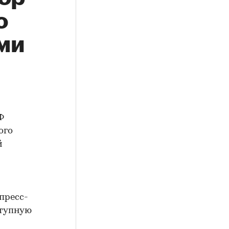
о
ми
Ф
ого
й
пресс-
ступную