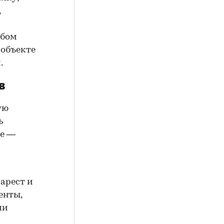
,
юбом
 объекте
.
в
ую
ь
ие —
арест и
енты,
ии