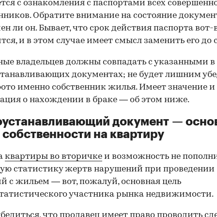
тся с ознакомления с паспортами всех совершенн
нников. Обратите внимание на состояние документ
ен ли он. Бывает, что срок действия паспорта вот-
тся, и в этом случае имеет смысл заменить его до 
ные владельцев должны совпадать с указанными в
танавливающих документах; не будет лишним убе
фото именно собственник жилья. Имеет значение и
ция о нахождении в браке — об этом ниже.
оустанавливающий документ — осно
 собственности на квартиру
а
квартиры во вторичке
и возможность не пополн
ую статистику жертв нарушений при проведении
й с жильем — вот, пожалуй, основная цель
татистического участника рынка недвижимости.
00:00
/
00:00
бедиться, что продавец имеет право проводить сд