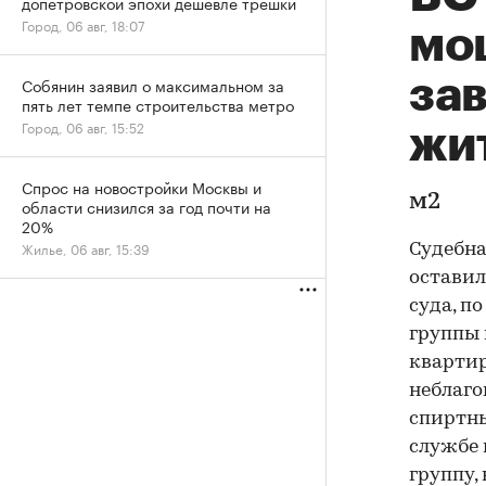
допетровской эпохи дешевле трешки
Город, 06 авг, 18:07
мо
за
Собянин заявил о максимальном за
пять лет темпе строительства метро
Город, 06 авг, 15:52
жи
Спрос на новостройки Москвы и
м2
области снизился за год почти на
20%
Жилье, 06 авг, 15:39
Судебна
оставил
суда, п
группы
кварти
неблаго
спиртны
службе 
группу,