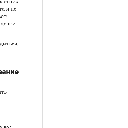
олетних
а и не
вот
сделки.
диться,
вание
ить
елку;