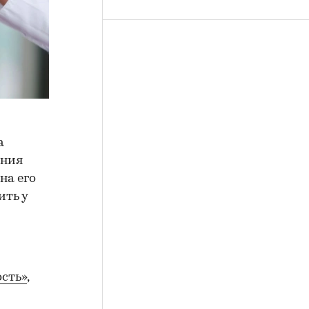
а
ения
на его
ить у
сть»
,