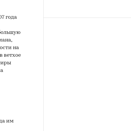
07 года
большую
мана,
ости на
в ветхое
тиры
ва
уда им