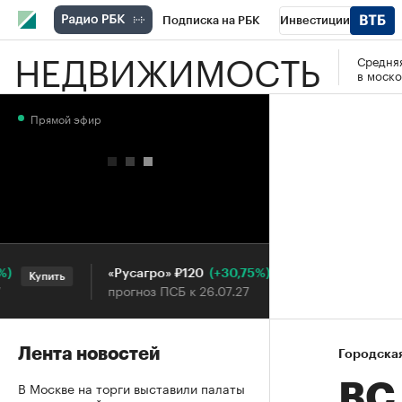
Подписка на РБК
Инвестиции
НЕДВИЖИМОСТЬ
Средняя
РБК Вино
Спорт
Школа управления
в моско
Национальные проекты
Город
Стил
Прямой эфир
Кредитные рейтинги
Франшизы
Га
Проверка контрагентов
Политика
Э
(+30,75%)
«Русагро» ₽120
Ozon ₽5
Купить
Купить
прогноз ПСБ к 26.07.27
прогноз 
Лента новостей
Городска
В Москве на торги выставили палаты
ВС