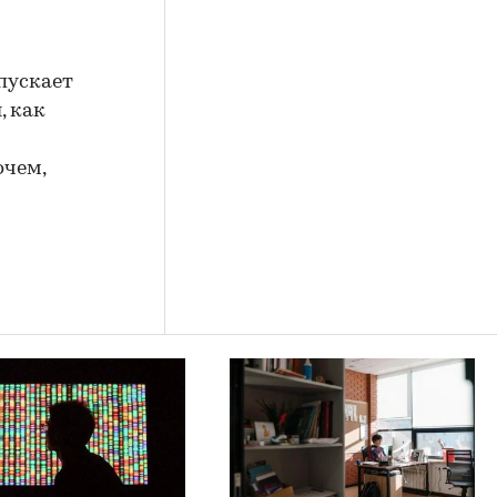
пускает
, как
очем,