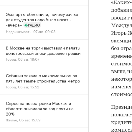
«Каких-
добавил
Эксперты объяснили, почему жилье
вводит 
для студентов надо было искать
«вчера»
РАДИО
Между т
Недвижимость, 07 авг, 09:03
Игорь Ж
заемщи
В Москве на торги выставили палаты
без огр
допетровской эпохи дешевле трешки
временн
Город, 06 авг, 18:07
стоимос
выше, ч
Собянин заявил о максимальном за
некотор
пять лет темпе строительства метро
Город, 06 авг, 15:52
изменен
стоимос
Спрос на новостройки Москвы и
Президе
области снизился за год почти на
20%
полагае
Жилье, 06 авг, 15:39
кредитн
комисси