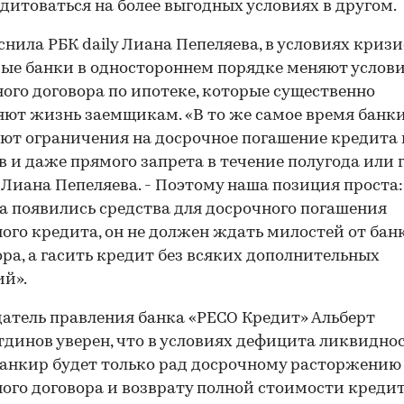
дитоваться на более выгодных условиях в другом.
снила РБК daily Лиана Пепеляева, в условиях кризи
ые банки в одностороннем порядке меняют услов
ого договора по ипотеке, которые существенно
ют жизнь заемщикам. «В то же самое время банк
ют ограничения на досрочное погашение кредита 
 и даже прямого запрета в течение полугода или г
 Лиана Пепеляева. - Поэтому наша позиция проста: 
а появились средства для досрочного погашения
ого кредита, он не должен ждать милостей от бан
ра, а гасить кредит без всяких дополнительных
й».
атель правления банка «РЕСО Кредит» Альберт
динов уверен, что в условиях дефицита ликвидно
анкир будет только рад досрочному расторжению
ого договора и возврату полной стоимости кредит