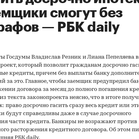
емщики смогут без
рафов — РБК daily
ы Госдумы Владислав Резник и Лиана Пепеляева 
роект, который позволит гражданам досрочно гас
ые кредиты, причем без выплаты банку дополнит
й за это. Главное, чтобы заемщик предупредил бан
ении договора за месяц до полного погашения кре
из текста законопроекта неясно, что в итоге полу
: право досрочно гасить сразу весь кредит или эт
и будут справедливы даже в случае досрочного
ия части кредита. Банкиры не возражают против
ого расторжения кредитного договора. Об этом п
яшняя
РБК daily
.