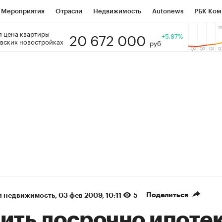
Мероприятия
Отрасли
Недвижимость
Autonews
РБК Ком
20 672 000
 цена квартиры
 РБК
РБК Образование
РБК Курсы
РБК Life
+5.87%
Тренды
Виз
вских новостройках
руб
ь
Крипто
РБК Бизнес-среда
Дискуссионный клуб
Исследо
зета
Спецпроекты СПб
Конференции СПб
Спецпроекты
кономика
Бизнес
Технологии и медиа
Финансы
Рынок на
(+36,84%)
(+31,06%
АТЭК ₽1 400
«Русагро» ₽120
Купить
гноз SberCIB к 27.07.27
прогноз ПСБ к 26.07.27
Поделиться
я недвижимость
⁠,
03 фев 2009, 10:11
5
сить досрочно ипоте