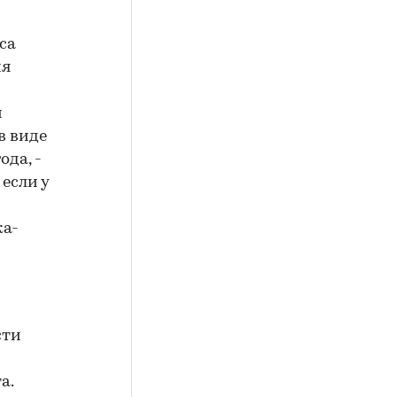
са
ия
и
в виде
ода, -
если у
ка-
сти
а.