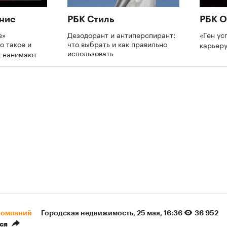
ние
РБК Стиль
РБК О
е»
Дезодорант и антиперспирант:
«Ген ус
о такое и
что выбрать и как правильно
карьеру
использовать
х нанимают
компаний
Городская недвижимость
⁠,
25 мая, 16:36
36 952
ся