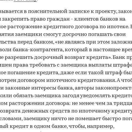
зывается в пояснительной записке к проекту, зако
 закрепить право граждан - клиентов банков на
ое расторжение кредитного договора по ипотеке. 
нятия заемщики смогут досрочно погашать свои
льства перед банком, «не являясь при этом залож
воли банка-контрагента, который в настоящее вре
е разрешить досрочный возврат кредита». Банк п
ишен права требовать с заемщика выплаты штрафа
ое погашение кредита, даже если такой штраф бы
отрен договором ипотечного кредитования. А что
и законные интересы банка, авторы законопроект
или обязать заемщика загодя уведомлять кредит
ом расторжении договора: не менее чем за тридц
возврата денежных средств по ипотечному кредиту
ловами, заемщику ничто не помешает быстро пог
ый кредит в одном банке, чтобы, например,