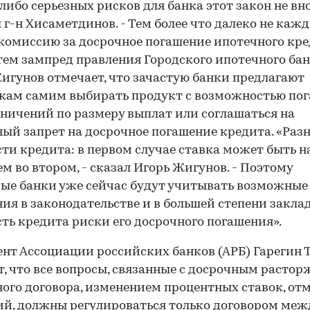
либо серьезных рисков для банка этот закон не вно
 г-н Хисаметдинов. - Тем более что далеко не каж
комиссию за досрочное погашение ипотечного кре
ем зампред правления Городского ипотечного ба
игунов отмечает, что зачастую банки предлагают
кам самим выбирать продукт с возможностью по
аничений по размеру выплат или соглашаться на
ый запрет на досрочное погашение кредита. «Разн
ти кредита: в первом случае ставка может быть на
ем во втором, - сказал Игорь Жигунов. - Поэтому
ые банки уже сейчас будут учитывать возможные
ия в законодательстве и в большей степени закла
ть кредита риски его досрочного погашения».
нт Ассоциации российских банков (АРБ) Гарегин 
т, что все вопросы, связанные с досрочным расто
ого договора, изменением процентных ставок, от
й, должны регулироваться только договором меж