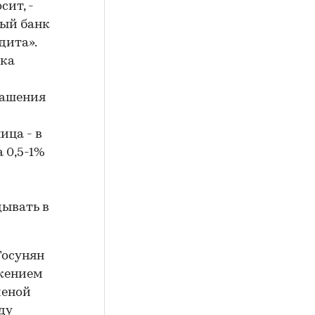
сит, -
дый банк
дита».
нка
гашения
ица - в
 0,5-1%
дывать в
Тосунян
ржением
меной
ду