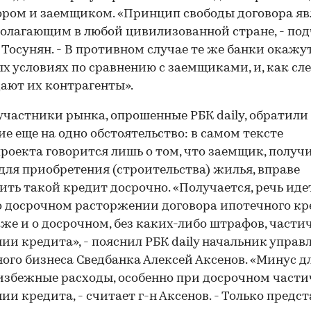
ром и заемщиком. «Принцип свободы договора яв
олагающим в любой цивилизованной стране, - по
 Тосунян. - В противном случае те же банки окажут
х условиях по сравнению с заемщиками, и, как сле
ают их контрагенты».
участники рынка, опрошенные РБК daily, обратили
е еще на одно обстоятельство: в самом тексте
роекта говорится лишь о том, что заемщик, полу
для приобретения (строительства) жилья, вправе
ить такой кредит досрочно. «Получается, речь иде
о досрочном расторжении договора ипотечного кр
кже и о досрочном, без каких-либо штрафов, част
ии кредита», - пояснил РБК daily начальник управ
ого бизнеса Сведбанка Алексей Аксенов. «Минус д
еизбежные расходы, особенно при досрочном част
ии кредита, - считает г-н Аксенов. - Только предст