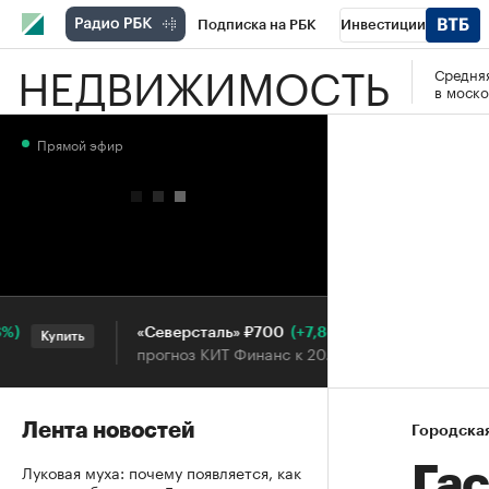
Подписка на РБК
Инвестиции
НЕДВИЖИМОСТЬ
Средняя
РБК Вино
Спорт
Школа управления
в моско
Национальные проекты
Город
Стил
Прямой эфир
Кредитные рейтинги
Франшизы
Га
Проверка контрагентов
Политика
Э
(+7,86%)
«Северсталь» ₽700
НОВ
Купить
Купить
прогноз КИТ Финанс к 20.07.27
про
Лента новостей
Городска
Луковая муха: почему появляется, как
Га