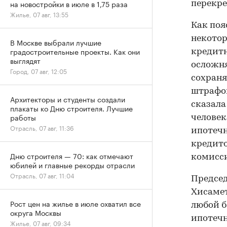
на новостройки в июле в 1,75 раза
перекре
Жилье, 07 авг, 13:55
Как поя
некотор
В Москве выбрали лучшие
градостроительные проекты. Как они
кредитн
выглядят
осложня
Город, 07 авг, 12:05
сохраня
штрафов
Архитекторы и студенты создали
сказала
плакаты ко Дню строителя. Лучшие
работы
человек
Отрасль, 07 авг, 11:36
ипотечн
кредито
Дню строителя — 70: как отмечают
комисси
юбилей и главные рекорды отрасли
Отрасль, 07 авг, 11:04
Председ
Хисамет
Рост цен на жилье в июле охватил все
любой б
округа Москвы
ипотечн
Жилье, 07 авг, 09:34