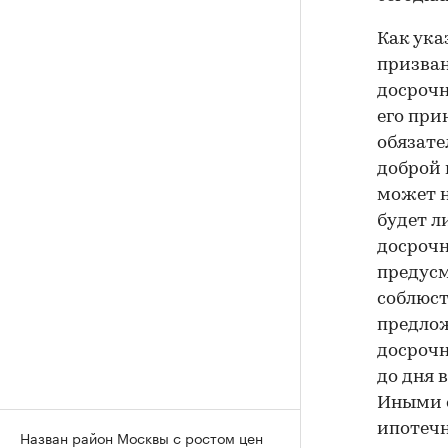
Как ука
призван
досрочн
его при
обязате
доброй 
может н
будет л
досрочн
предусм
соблюст
предлож
досрочн
до дня 
Иными с
ипотечн
Назван район Москвы с ростом цен