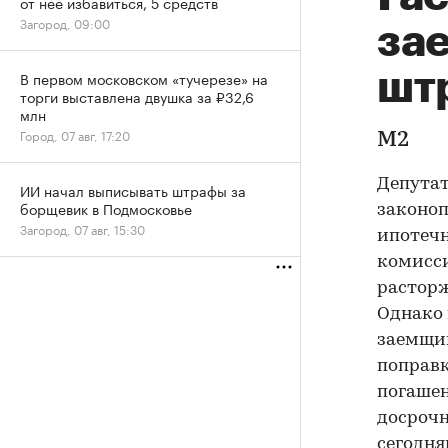
от нее избавиться, 5 средств
Загород, 09:00
за
шт
В первом московском «тучерезе» на
торги выставлена двушка за ₽32,6
млн
Город, 07 авг, 17:20
М2
Депутат
ИИ начал выписывать штрафы за
борщевик в Подмосковье
законоп
Загород, 07 авг, 15:30
ипотечн
комисси
расторж
Однако 
заемщик
поправк
погашен
досрочн
сегодн