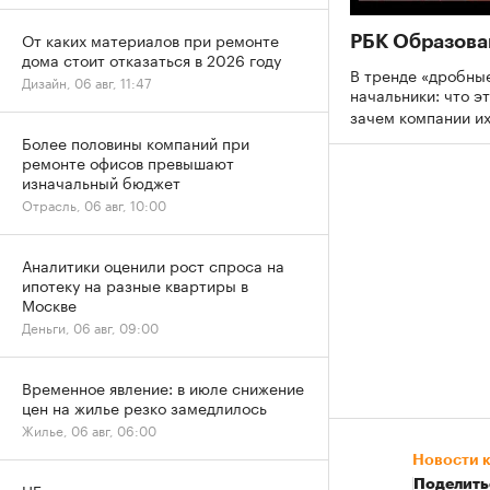
От каких материалов при ремонте
РБК Образова
дома стоит отказаться в 2026 году
В тренде «дробны
Дизайн, 06 авг, 11:47
начальники: что эт
зачем компании и
Более половины компаний при
ремонте офисов превышают
изначальный бюджет
Отрасль, 06 авг, 10:00
Аналитики оценили рост спроса на
ипотеку на разные квартиры в
Москве
Деньги, 06 авг, 09:00
Временное явление: в июле снижение
цен на жилье резко замедлилось
Жилье, 06 авг, 06:00
Новости 
Поделить