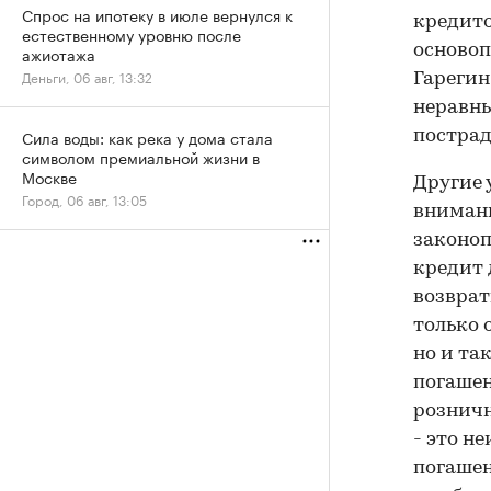
Спрос на ипотеку в июле вернулся к
кредито
естественному уровню после
основоп
ажиотажа
Деньги, 06 авг, 13:32
Гарегин
неравны
Сила воды: как река у дома стала
пострад
символом премиальной жизни в
Москве
Другие 
Город, 06 авг, 13:05
внимани
законоп
кредит 
возврат
только 
но и та
погашен
розничн
- это н
погашен