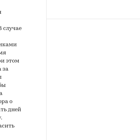
н
В случае
никами
мя
ри этом
 за
л
бы
а
ора о
ать дней
.
асить