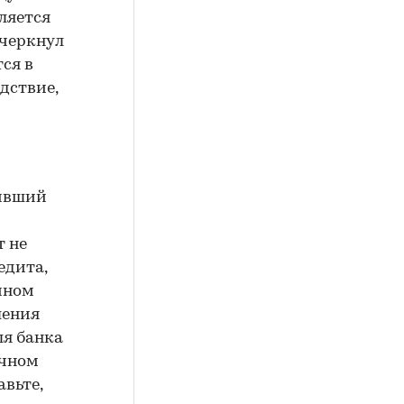
ляется
дчеркнул
ся в
дствие,
чивший
т не
едита,
ичном
ления
ля банка
ичном
авьте,