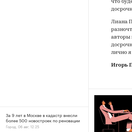
что буд
досрочн
Лиана П
разночт
авторы 
досрочн
лично я
Игорь 
За 9 лет в Москве в кадастр внесли
более 500 новостроек по реновации
Город, 06 авг, 12:25