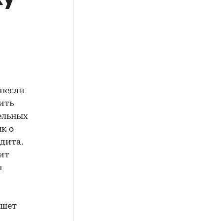
внесли
ить
ельных
к о
дита.
чит
и
ишет