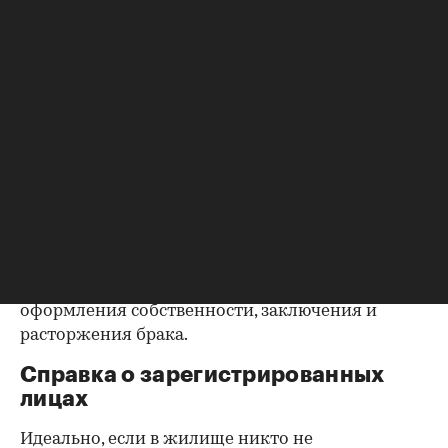
запросить у продавца дополнительные
документы, например о выплате ипотеки, чтобы
убедиться в отсутствии препятствий к сделке.
Согласие второй половины на
продажу
Если жилье приобреталось в браке, необходимо
будет получить согласие второго супруга на
продажу, причем даже если он в
правоустанавливающем документе не числится
владельцем или брак уже расторгнут. Следует
уделить пристальное внимание датам
оформления собственности, заключения и
расторжения брака.
Справка о зарегистрированных
лицах
Идеально, если в жилище никто не