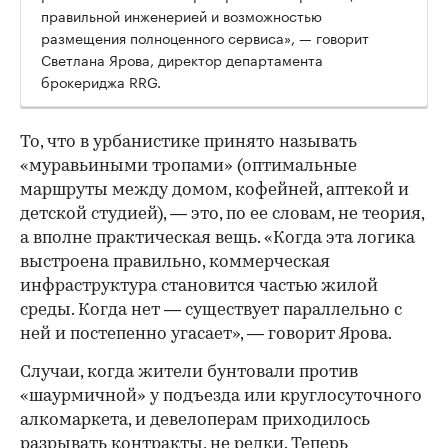
правильной инженерией и возможностью
размещения полноценного сервиса», — говорит
Светлана Ярова, директор департамента
брокериджа RRG.
00:00
/
00:00
То, что в урбанистике принято называть
«муравьиными тропами» (оптимальные
маршруты между домом, кофейней, аптекой и
детской студией), — это, по ее словам, не теория,
а вполне практическая вещь. «Когда эта логика
выстроена правильно, коммерческая
инфраструктура становится частью жилой
среды. Когда нет — существует параллельно с
ней и постепенно угасает», — говорит Ярова.
Случаи, когда жители бунтовали против
«шаурмичной» у подъезда или круглосуточного
алкомаркета, и девелоперам приходилось
разрывать контракты, не редки. Теперь