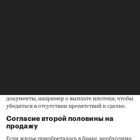
собственников
Выписка ЕГРН при покупке вторички содержит
актуальную информацию о квартире и ее
собственниках, не поленитесь сверить ее с
данными из прочих документов.
Несовпадение — повод к более углубленной
проверке.
Как отмечают в «ИНКОМ-Недвижимости», если в
выписке имеются сведения об обременениях на
квартиру (ипотека, арест и т.д.), следует
запросить у продавца дополнительные
документы, например о выплате ипотеки, чтобы
убедиться в отсутствии препятствий к сделке.
Согласие второй половины на
продажу
Если жилье приобреталось в браке, необходимо