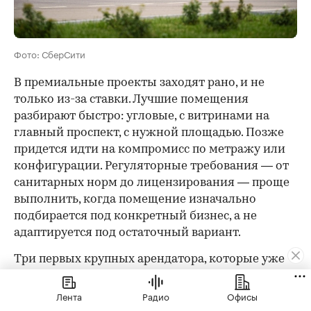
Фото: СберСити
В премиальные проекты заходят рано, и не
только из-за ставки. Лучшие помещения
разбирают быстро: угловые, с витринами на
главный проспект, с нужной площадью. Позже
придется идти на компромисс по метражу или
конфигурации. Регуляторные требования — от
санитарных норм до лицензирования — проще
выполнить, когда помещение изначально
подбирается под конкретный бизнес, а не
адаптируется под остаточный вариант.
Три первых крупных арендатора, которые уже
подтвердили свое присутствие в «СберСити», —
«Гастроном Времена», «Кофемания» и TopGun —
Лента
Радио
Офисы
сделали это осознанно.