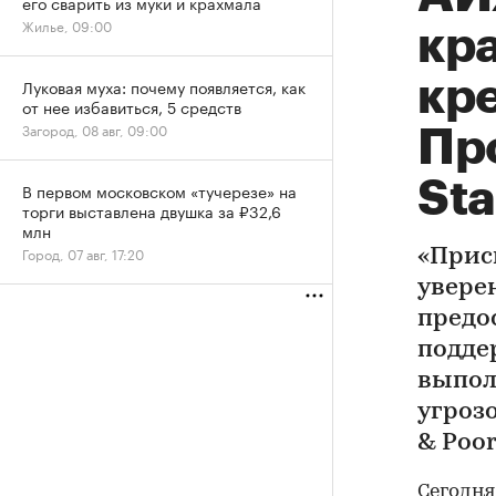
его сварить из муки и крахмала
Жилье, 09:00
кр
кре
Луковая муха: почему появляется, как
от нее избавиться, 5 средств
Загород, 08 авг, 09:00
Пр
Sta
В первом московском «тучерезе» на
торги выставлена двушка за ₽32,6
млн
Город, 07 авг, 17:20
«Прис
уверен
предо
подде
выпол
угроз
& Poor
Сегодня