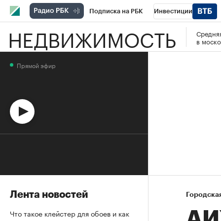
Подписка на РБК
Инвестиции
НЕДВИЖИМОСТЬ
Средняя
Спорт
Школа управления РБК
РБК 
в моско
Стиль
Крипто
РБК Бизнес-среда
Прямой эфир
Спецпроекты СПб
Конференции СПб
Технологии и медиа
Финансы
Рыно
Лента новостей
Городска
Что такое клейстер для обоев и как
АИ