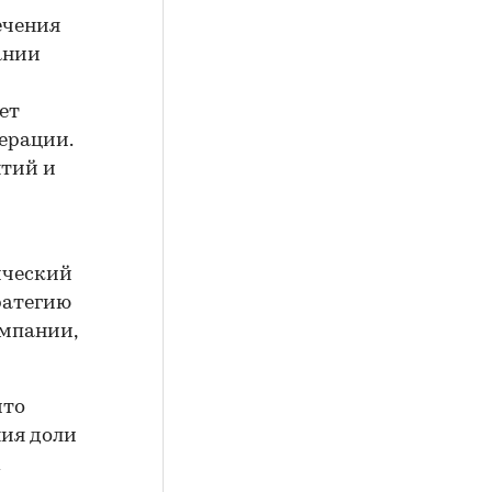
ечения
ании
ет
ерации.
нтий и
ический
ратегию
мпании,
что
ния доли
х