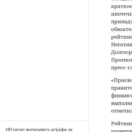
краткос
ипотеч
принад
обязате
рейтинг
Негатив
Долгоср
Прогноз
пресс-с
«Присво
правите
финансо
выполня
отметил
Рейтин
ИИ начал выписывать штрафы за
развити