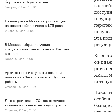
борщевик в Подмосковье
важней
Загород, 07 авг, 15:30
доступн
государ
Назван район Москвы с ростом цен
на новостройки в июле в 1,75 раза
перспек
Жилье, 07 авг, 13:55
получат
Эта под
В Москве выбрали лучшие
регуляр
градостроительные проекты. Как они
выглядят
Высокая
Город, 07 авг, 12:05
ожидае
риск не
Архитекторы и студенты создали
АИЖК и
плакаты ко Дню строителя. Лучшие
работы
которую
Отрасль, 07 авг, 11:36
Показат
особенн
Дню строителя — 70: как отмечают
юбилей и главные рекорды отрасли
безнаде
Отрасль, 07 авг, 11:04