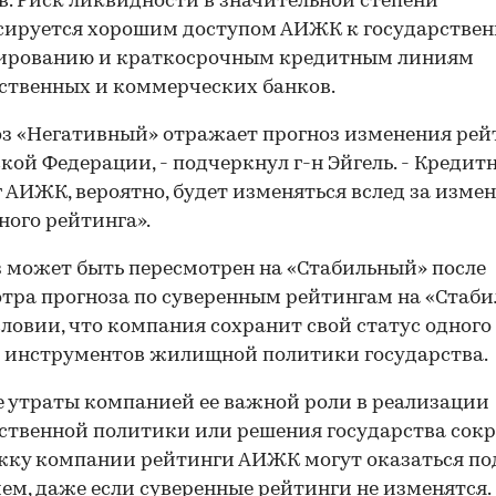
в. Риск ликвидности в значительной степени
сируется хорошим доступом АИЖК к государстве
ированию и краткосрочным кредитным линиям
ственных и коммерческих банков.
з «Негативный» отражает прогноз изменения рей
кой Федерации, - подчеркнул г-н Эйгель. - Кредит
 АИЖК, вероятно, будет изменяться вслед за изме
ного рейтинга».
 может быть пересмотрен на «Стабильный» после
тра прогноза по суверенным рейтингам на «Стаб
словии, что компания сохранит свой статус одного
 инструментов жилищной политики государства.
е утраты компанией ее важной роли в реализации
ственной политики или решения государства сок
ку компании рейтинги АИЖК могут оказаться по
ем, даже если суверенные рейтинги не изменятся.