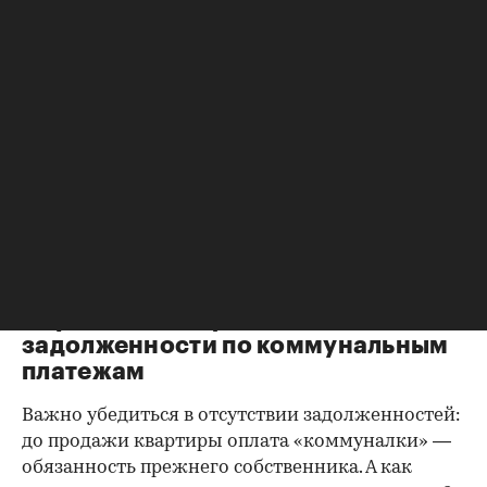
Справка о зарегистрированных
лицах
Идеально, если в жилище никто не
зарегистрирован. Верить на слово не стоит,
попросите продавца документально
подтвердить этот факт. Проверка прописанных в
квартире заключается в получении архивной
выписки из домовой книги — это даст
возможность убедиться, что вы не получите в
нагрузку жильцов, имеющих право пользования.
Справка об отсутствии
задолженности по коммунальным
платежам
Важно убедиться в отсутствии задолженностей:
до продажи квартиры оплата «коммуналки» —
обязанность прежнего собственника. А как