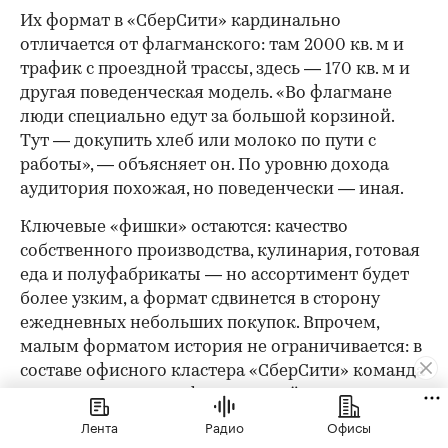
Их формат в «СберСити» кардинально
отличается от флагманского: там 2000 кв. м и
трафик с проездной трассы, здесь — 170 кв. м и
другая поведенческая модель. «Во флагмане
люди специально едут за большой корзиной.
Тут — докупить хлеб или молоко по пути с
работы», — объясняет он. По уровню дохода
аудитория похожая, но поведенчески — иная.
Ключевые «фишки» остаются: качество
собственного производства, кулинария, готовая
еда и полуфабрикаты — но ассортимент будет
более узким, а формат сдвинется в сторону
ежедневных небольших покупок. Впрочем,
малым форматом история не ограничивается: в
составе офисного кластера «СберСити» команда
планирует открыть флагманский магазин
площадью 2000 кв. м.
Лента
Радио
Офисы