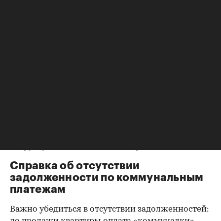
оформления собственности, заключения и
расторжения брака.
Справка о зарегистрированных
лицах
Идеально, если в жилище никто не
зарегистрирован. Верить на слово не стоит,
попросите продавца документально
подтвердить этот факт. Проверка прописанных в
квартире заключается в получении архивной
выписки из домовой книги — это даст
возможность убедиться, что вы не получите в
нагрузку жильцов, имеющих право пользования.
Справка об отсутствии
задолженности по коммунальным
платежам
Важно убедиться в отсутствии задолженностей: