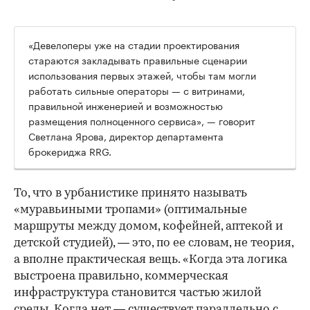
«Девелоперы уже на стадии проектирования
стараются закладывать правильные сценарии
использования первых этажей, чтобы там могли
работать сильные операторы — с витринами,
правильной инженерией и возможностью
размещения полноценного сервиса», — говорит
Светлана Ярова, директор департамента
брокериджа RRG.
00:00
/
00:00
То, что в урбанистике принято называть
«муравьиными тропами» (оптимальные
маршруты между домом, кофейней, аптекой и
детской студией), — это, по ее словам, не теория,
а вполне практическая вещь. «Когда эта логика
выстроена правильно, коммерческая
инфраструктура становится частью жилой
среды. Когда нет — существует параллельно с