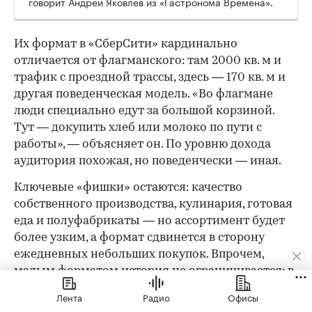
говорит Андрей Яковлев из «Гастронома Времена».
Их формат в «СберСити» кардинально
отличается от флагманского: там 2000 кв. м и
трафик с проездной трассы, здесь — 170 кв. м и
другая поведенческая модель. «Во флагмане
люди специально едут за большой корзиной.
Тут — докупить хлеб или молоко по пути с
работы», — объясняет он. По уровню дохода
аудитория похожая, но поведенчески — иная.
Ключевые «фишки» остаются: качество
собственного производства, кулинария, готовая
еда и полуфабрикаты — но ассортимент будет
более узким, а формат сдвинется в сторону
ежедневных небольших покупок. Впрочем,
малым форматом история не ограничивается: в
составе офисного кластера «СберСити» команда
Лента
Радио
Офисы
планирует открыть флагманский магазин