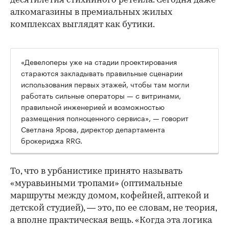
десятилетия стихийного ретейла. Сегодня даже
алкомагазины в премиальных жилых
комплексах выглядят как бутики.
«Девелоперы уже на стадии проектирования
стараются закладывать правильные сценарии
использования первых этажей, чтобы там могли
работать сильные операторы — с витринами,
правильной инженерией и возможностью
размещения полноценного сервиса», — говорит
Светлана Ярова, директор департамента
брокериджа RRG.
00:00
/
00:00
То, что в урбанистике принято называть
«муравьиными тропами» (оптимальные
маршруты между домом, кофейней, аптекой и
детской студией), — это, по ее словам, не теория,
а вполне практическая вещь. «Когда эта логика