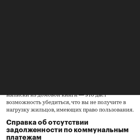
владельцем или брак уже расторгнут. Следует
уделить пристальное внимание датам
оформления собственности, заключения и
расторжения брака.
Справка о зарегистрированных
лицах
Идеально, если в жилище никто не
зарегистрирован. Верить на слово не стоит,
попросите продавца документально
подтвердить этот факт. Проверка прописанных в
квартире заключается в получении архивной
выписки из домовой книги — это даст
возможность убедиться, что вы не получите в
нагрузку жильцов, имеющих право пользования.
Справка об отсутствии
задолженности по коммунальным
платежам