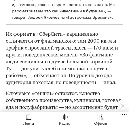
и, возможно, какое-то время работать не в плюс. Мы
рассматриваем это как инвестиции в будущее», —
говорит Андрей Яковлев из «Гастронома Времена».
Их формат в «СберСити» кардинально
отличается от флагманского: там 2000 кв. м и
трафик с проездной трассы, здесь — 170 кв. м и
другая поведенческая модель. «Во флагмане
люди специально едут за большой корзиной.
Тут — докупить хлеб или молоко по пути с
работы», — объясняет он. По уровню дохода
аудитория похожая, но поведенчески — иная.
Ключевые «фишки» остаются: качество
собственного производства, кулинария, готовая
еда и полуфабрикаты — но ассортимент будет
более узким, а формат сдвинется в сторону
ежедневных небольших покупок. Впрочем,
Лента
Радио
Офисы
малым форматом история не ограничивается: в