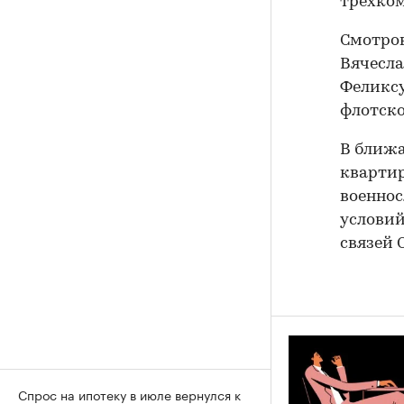
трехком
Смотров
Вячесла
Феликсу
флотск
В ближ
квартир
военно
условий
связей 
Спрос на ипотеку в июле вернулся к