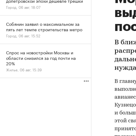
допетровской эпохи дешевле трешки
Город, 06 авг, 18:07
вы
по
Собянин заявил о максимальном за
пять лет темпе строительства метро
Город, 06 авг, 15:52
В бли
распр
Спрос на новостройки Москвы и
области снизился за год почти на
дальн
20%
нужда
Жилье, 06 авг, 15:39
В главн
выполне
авианес
Кузнецо
и больш
этой св
принят