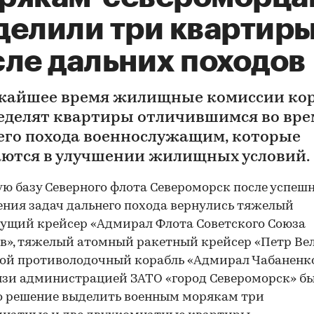
делили три квартир
сле дальних походов
жайшее время жилищные комиссии ко
еделят квартиры отличившимся во вре
его похода военнослужащим, которые
ются в улучшении жилищных условий.
ую базу Северного флота Североморск после успеш
ния задач дальнего похода вернулись тяжелый
ущий крейсер «Адмирал Флота Советского Союза
в», тяжелый атомный ракетный крейсер «Петр Ве
ой противолодочный корабль «Адмирал Чабаненко
язи администрацией ЗАТО «город Североморск» б
о решение выделить военным морякам три