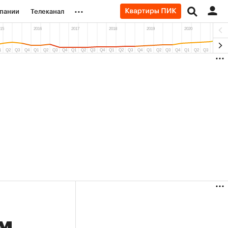
...
пании
Телеканал
ионеры
вания
личной валюты
м