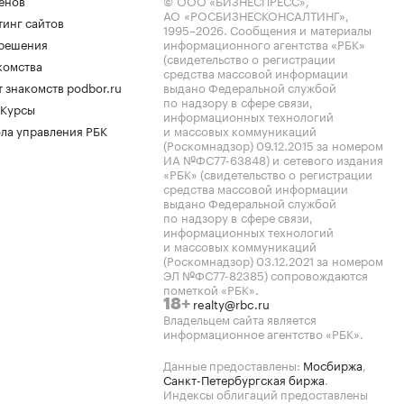
енов
© ООО «БИЗНЕСПРЕСС»,
АО «РОСБИЗНЕСКОНСАЛТИНГ»,
тинг сайтов
1995–2026
. Сообщения и материалы
.решения
информационного агентства «РБК»
(свидетельство о регистрации
комства
средства массовой информации
 знакомств podbor.ru
выдано Федеральной службой
по надзору в сфере связи,
 Курсы
информационных технологий
ла управления РБК
и массовых коммуникаций
(Роскомнадзор) 09.12.2015 за номером
ИА №ФС77-63848) и сетевого издания
«РБК» (свидетельство о регистрации
средства массовой информации
выдано Федеральной службой
по надзору в сфере связи,
информационных технологий
и массовых коммуникаций
(Роскомнадзор) 03.12.2021 за номером
ЭЛ №ФС77-82385) сопровождаются
пометкой «РБК».
realty@rbc.ru
18+
Владельцем сайта является
информационное агентство «РБК».
Данные предоставлены:
Мосбиржа
,
Санкт-Петербургская биржа
.
Индексы облигаций предоставлены