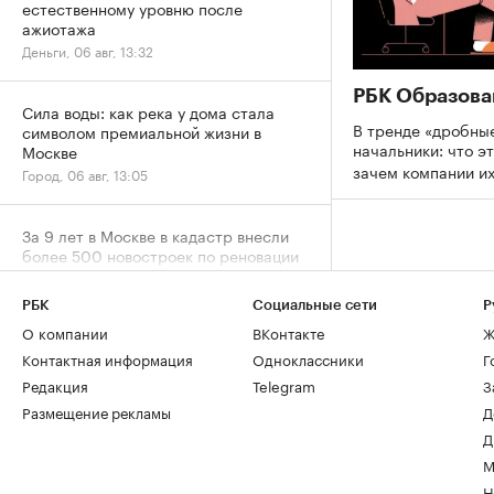
естественному уровню после
ажиотажа
Деньги, 06 авг, 13:32
РБК Образова
Сила воды: как река у дома стала
В тренде «дробны
символом премиальной жизни в
начальники: что эт
Москве
зачем компании и
Город, 06 авг, 13:05
За 9 лет в Москве в кадастр внесли
более 500 новостроек по реновации
Город, 06 авг, 12:25
РБК
Социальные сети
Р
О компании
ВКонтакте
Ж
От каких материалов при ремонте
дома стоит отказаться в 2026 году
Контактная информация
Одноклассники
Г
Дизайн, 06 авг, 11:47
Редакция
Telegram
З
Размещение рекламы
Д
Д
Более половины компаний при
ремонте офисов превышают
М
изначальный бюджет
Н