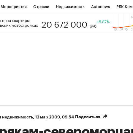
Мероприятия
Отрасли
Недвижимость
Autonews
РБК Ком
20 672 000
 цена квартиры
 РБК
РБК Образование
РБК Курсы
РБК Life
+5.87%
Тренды
Виз
вских новостройках
руб
ь
Крипто
РБК Бизнес-среда
Дискуссионный клуб
Исследо
зета
Спецпроекты СПб
Конференции СПб
Спецпроекты
кономика
Бизнес
Технологии и медиа
Финансы
Рынок на
Поделиться
я недвижимость
⁠,
12 мар 2009, 09:54
рякам-североморца