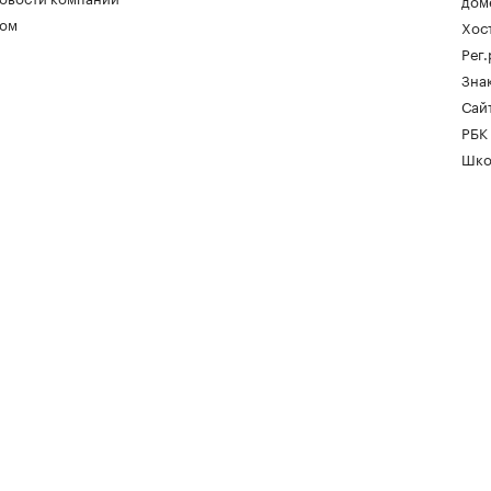
дом
ом
Хос
Рег
Зна
Сайт
РБК
Шко