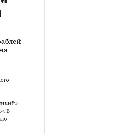
ы
раблей
мя
ного
ликий»
». В
ыло