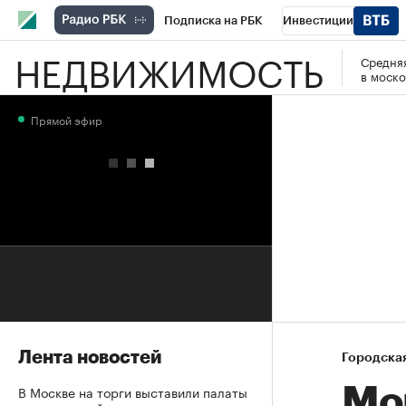
Подписка на РБК
Инвестиции
НЕДВИЖИМОСТЬ
Средняя
РБК Вино
Спорт
Школа управления
в моско
Национальные проекты
Город
Стил
Прямой эфир
Кредитные рейтинги
Франшизы
Га
Проверка контрагентов
Политика
Э
Лента новостей
Городска
В Москве на торги выставили палаты
Мо