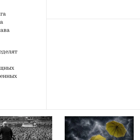
га
га
лава
еделят
ищных
венных