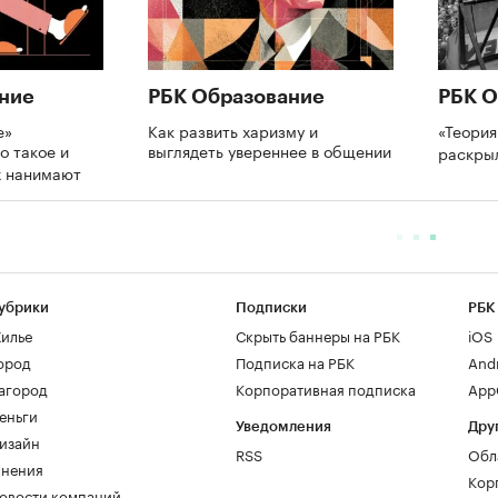
ние
РБК Образование
РБК О
е»
Как развить харизму и
«Теория
о такое и
выглядеть увереннее в общении
раскры
х нанимают
убрики
Подписки
РБК
илье
Скрыть баннеры на РБК
iOS
ород
Подписка на РБК
And
агород
Корпоративная подписка
AppG
еньги
Уведомления
Дру
изайн
RSS
Обл
нения
Кор
овости компаний