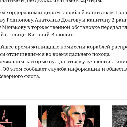
натные и две двухкомнатные квартиры.
ые ордера командирам кораблей капитанам 1 ран
ву Родионову, Анатолию Долгову и капитану 2 ран
 Менькову в торжественной обстановке передал г
ой столицы Виталий Волошин.
айшее время жилищные комиссии кораблей распр
ы отличившимся во время дальнего похода
служащим, которые нуждаются в улучшении жил
. Об этом сообщает служба информации и общест
Северного флота.