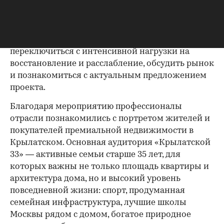
фуршет, полезные напитки, DJ-сет, фотосессия и
пространства для неформального общения.
Спортивная динамика сочеталась с эстетикой
закрытого клуба: участники могли
переключиться с интенсивной нагрузки на
восстановление и расслабление, обсудить рынок
и познакомиться с актуальным предложением
проекта.
00:00
/
00:00
Благодаря мероприятию профессионалы
отрасли познакомились с портретом жителей и
покупателей премиальной недвижимости в
Крылатском. Основная аудитория «Крылатской
33» — активные семьи старше 35 лет, для
которых важны не только площадь квартиры и
архитектура дома, но и высокий уровень
повседневной жизни: спорт, продуманная
семейная инфраструктура, лучшие школы
Москвы рядом с домом, богатое природное