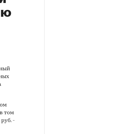
ию
ьный
ьных
а
ком
 в том
руб. -