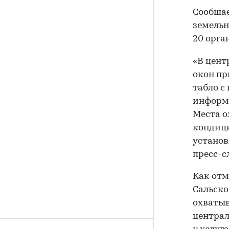
Сообщае
земельн
20 орга
«В цент
окон пр
табло с
информ
Места о
кондици
установ
пресс-с
Как отм
Сальско
охватыв
централ