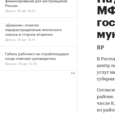
финансирования для застройщиков
России
МФ
Деньги, 05 авг, 18:13
го
«Домклик» отметил
перераспределение ипотечного
му
спроса в сторону вторички
Деньги, 05 авг, 15:13
ВР
Гибель рабочего на стройплощадке:
когда отвечает руководитель
В Росто
Мнения, 05 авг, 13:29
центр п
услуг н
губерна
Согласн
районе. 
числе 8,
из райо