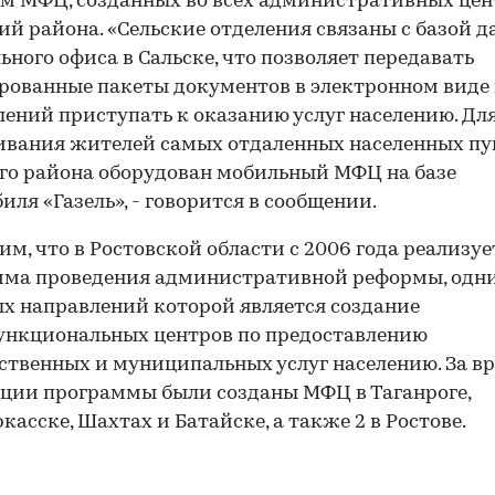
ам МФЦ, созданных во всех административных цен
ий района. «Сельские отделения связаны с базой 
ьного офиса в Сальске, что позволяет передавать
ованные пакеты документов в электронном виде 
ений приступать к оказанию услуг населению. Дл
вания жителей самых отдаленных населенных пу
го района оборудован мобильный МФЦ на базе
иля «Газель», - говорится в сообщении.
м, что в Ростовской области с 2006 года реализуе
мма проведения административной реформы, одн
х направлений которой является создание
ункциональных центров по предоставлению
ственных и муниципальных услуг населению. За в
ции программы были созданы МФЦ в Таганроге,
касске, Шахтах и Батайске, а также 2 в Ростове.