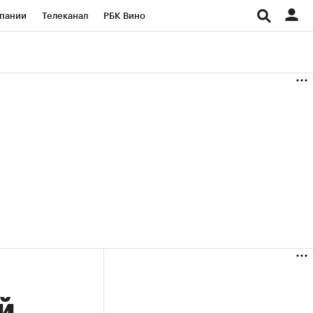
пании
Телеканал
РБК Вино
ациональные проекты
Город
аншизы
Газета
ка
Бизнес
й