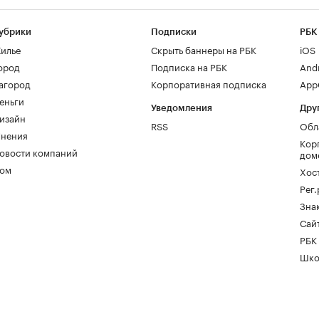
убрики
Подписки
РБК
илье
Скрыть баннеры на РБК
iOS
ород
Подписка на РБК
And
агород
Корпоративная подписка
AppG
еньги
Уведомления
Дру
изайн
RSS
Обл
нения
Кор
овости компаний
дом
ом
Хос
Рег
Зна
Сайт
РБК
Шко