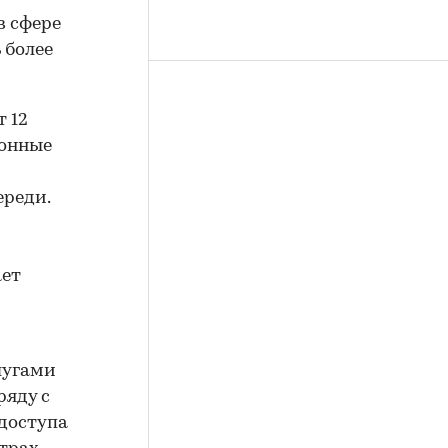
в сфере
 более
 12
ронные
реди.
ает
лугами
ряду с
 доступа