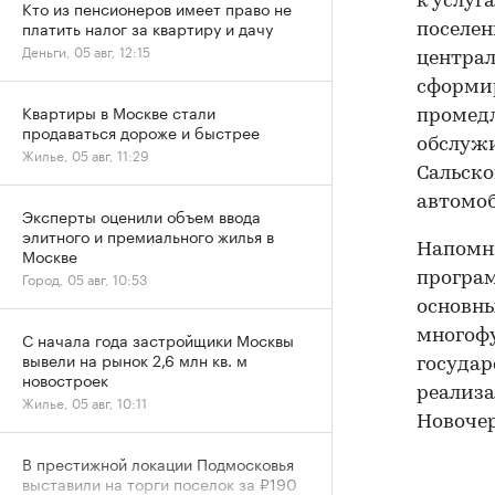
к услуг
Кто из пенсионеров имеет право не
платить налог за квартиру и дачу
поселен
Деньги, 05 авг, 12:15
централ
сформир
Квартиры в Москве стали
промедл
продаваться дороже и быстрее
обслужи
Жилье, 05 авг, 11:29
Сальско
автомоб
Эксперты оценили объем ввода
элитного и премиального жилья в
Напомни
Москве
Город, 05 авг, 10:53
програ
основны
многоф
С начала года застройщики Москвы
вывели на рынок 2,6 млн кв. м
государ
новостроек
реализа
Жилье, 05 авг, 10:11
Новочер
В престижной локации Подмосковья
выставили на торги поселок за ₽190