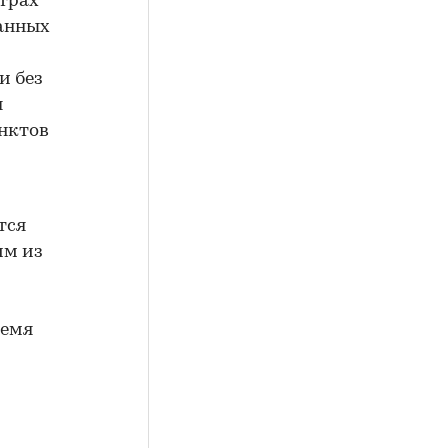
трах
данных
и без
я
нктов
тся
им из
ремя