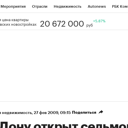
Мероприятия
Отрасли
Недвижимость
Autonews
РБК Ком
20 672 000
 цена квартиры
Образование
РБК Курсы
РБК Life
Тренды
+5.87%
Визионеры
Н
вских новостройках
руб
Дискуссионный клуб
Исследования
Кредитные рейтинги
Фр
Спецпроекты
Проверка контрагентов
Политика
Экономи
к наличной валюты
Поделиться
я недвижимость
⁠,
27 фев 2009, 09:15
 Дону открыт седьмо