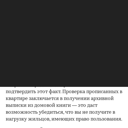
будет получить согласие второго супруга на
продажу, причем даже если он в
правоустанавливающем документе не числится
владельцем или брак уже расторгнут. Следует
уделить пристальное внимание датам
оформления собственности, заключения и
расторжения брака.
Справка о зарегистрированных
лицах
Идеально, если в жилище никто не
зарегистрирован. Верить на слово не стоит,
попросите продавца документально
подтвердить этот факт. Проверка прописанных в
квартире заключается в получении архивной
выписки из домовой книги — это даст
возможность убедиться, что вы не получите в
нагрузку жильцов, имеющих право пользования.