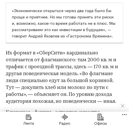
«Экономически открыться через два года было бы
проще и приятнее. Но мы готовы принять эти риски
и, возможно, какое-то время работать не в плюс. Мы
рассматриваем это как инвестиции в будущее», —
говорит Андрей Яковлев из «Гастронома Времена».
Их формат в «СберСити» кардинально
отличается от флагманского: там 2000 кв. м и
трафик с проездной трассы, здесь — 170 кв. м и
другая поведенческая модель. «Во флагмане
люди специально едут за большой корзиной.
Тут — докупить хлеб или молоко по пути с
работы», — объясняет он. По уровню дохода
аудитория похожая, но поведенчески — иная.
Ключевые «фишки» остаются: качество
собственного производства, кулинария, готовая
Лента
Радио
Офисы
еда и полуфабрикаты — но ассортимент будет