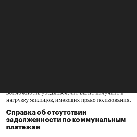
уделить пристальное внимание датам
оформления собственности, заключения и
расторжения брака.
Справка о зарегистрированных
лицах
Идеально, если в жилище никто не
зарегистрирован. Верить на слово не стоит,
попросите продавца документально
подтвердить этот факт. Проверка прописанных в
квартире заключается в получении архивной
выписки из домовой книги — это даст
возможность убедиться, что вы не получите в
нагрузку жильцов, имеющих право пользования.
Справка об отсутствии
задолженности по коммунальным
платежам