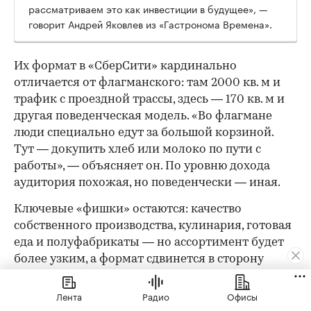
рассматриваем это как инвестиции в будущее», —
говорит Андрей Яковлев из «Гастронома Времена».
Их формат в «СберСити» кардинально
отличается от флагманского: там 2000 кв. м и
трафик с проездной трассы, здесь — 170 кв. м и
другая поведенческая модель. «Во флагмане
люди специально едут за большой корзиной.
Тут — докупить хлеб или молоко по пути с
работы», — объясняет он. По уровню дохода
аудитория похожая, но поведенчески — иная.
Ключевые «фишки» остаются: качество
собственного производства, кулинария, готовая
еда и полуфабрикаты — но ассортимент будет
более узким, а формат сдвинется в сторону
ежедневных небольших покупок. Впрочем,
малым форматом история не ограничивается: в
Лента
Радио
Офисы
составе офисного кластера «СберСити» команда