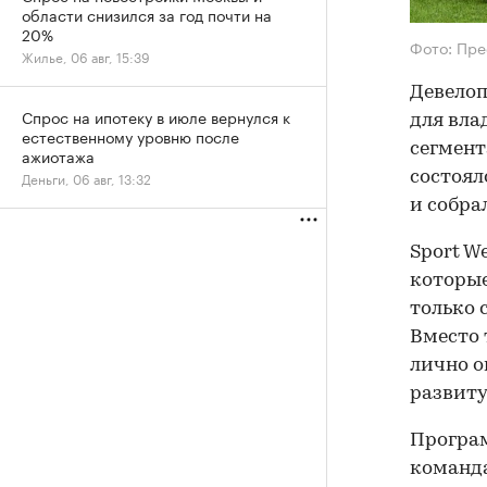
области снизился за год почти на
20%
Фото: Пре
Жилье, 06 авг, 15:39
Девелоп
Спрос на ипотеку в июле вернулся к
для вла
естественному уровню после
сегмент
ажиотажа
состоял
Деньги, 06 авг, 13:32
и собрал
Sport W
которые
только 
Вместо
лично о
развиту
Програм
команда