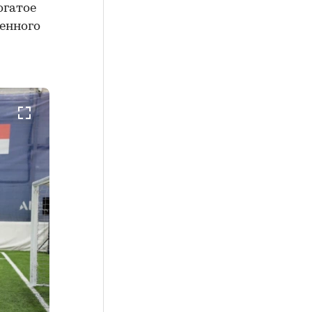
огатое
венного