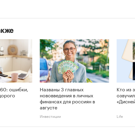
акже
60: ошибки,
Названы 3 главных
Кто из 
дорого
нововведения в личных
озвучил
финансах для россиян в
«Дисне
августе
Инвестиции
Life