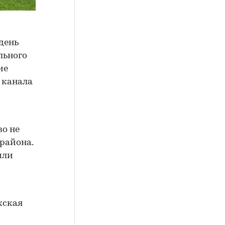
день
льного
ие
о канала
о не
 района.
или
жская