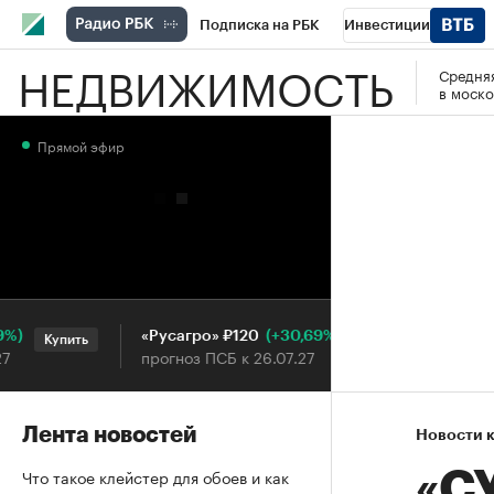
Подписка на РБК
Инвестиции
НЕДВИЖИМОСТЬ
Средняя
РБК Вино
Спорт
Школа управления
в моско
Национальные проекты
Город
Стил
Прямой эфир
Кредитные рейтинги
Франшизы
Га
Проверка контрагентов
Политика
Э
(+30,69%)
«Русагро» ₽120
Ozon ₽5
Купить
Купить
прогноз ПСБ к 26.07.27
прогноз 
Лента новостей
Новости 
Что такое клейстер для обоев и как
«СУ