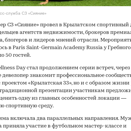
сс-служба СЗ «Сияние»
ер СЗ «Сияние» провел в Крылатском спортивный 
дельцев агентств недвижимости, брокеров премиа
а, блогеров и лидеров мнений отрасли. Мероприят
ось в Paris Saint-Germain Academy Russia у Гребног
о 50 гостей.
ellness Day стал продолжением серии встреч, через
 девелопер знакомит профессиональное сообществ
с проектом «Крылатская 33», но и с образом жизни
 традиционной презентации участникам предлож
ценить одну из главных особенностей локации —
ю спортивную среду.
ма включала два параллельных направления. Му
 приняла участие в футбольном мастер-классе и