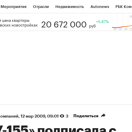
Мероприятия
Отрасли
Недвижимость
Autonews
РБК Ком
20 672 000
 цена квартиры
 РБК
РБК Образование
РБК Курсы
РБК Life
+5.87%
Тренды
Виз
вских новостройках
руб
ь
Крипто
РБК Бизнес-среда
Дискуссионный клуб
Исследо
зета
Спецпроекты СПб
Конференции СПб
Спецпроекты
кономика
Бизнес
Технологии и медиа
Финансы
Рынок на
(+86,07%)
(+31,32%)
 450
АФК «Система» ₽12
Купить
К
ПСБ к 29.07.27
прогноз БКС к 15.07.27
Поделиться
компаний
⁠,
12 мар 2009, 09:01
3
-155» подписала с