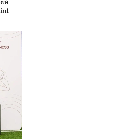
лей
int-