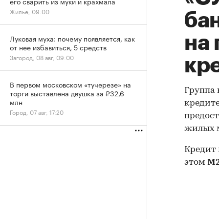
его сварить из муки и крахмала
Жилье, 09:00
ба
на
Луковая муха: почему появляется, как
от нее избавиться, 5 средств
Загород, 08 авг, 09:00
кр
В первом московском «тучерезе» на
Группа 
торги выставлена двушка за ₽32,6
млн
кредите
Город, 07 авг, 17:20
предост
жилых м
Кредит 
этом
М