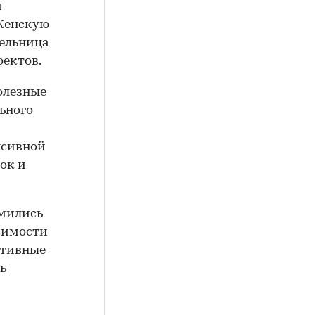
и
 Женскую
тельница
оектов.
олезные
ьного
нсивной
ок и
мились
жимости
ктивные
ь