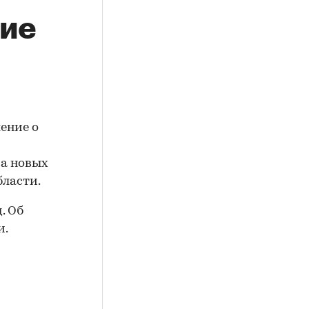
ние
ение о
ва новых
ласти.
. Об
и.