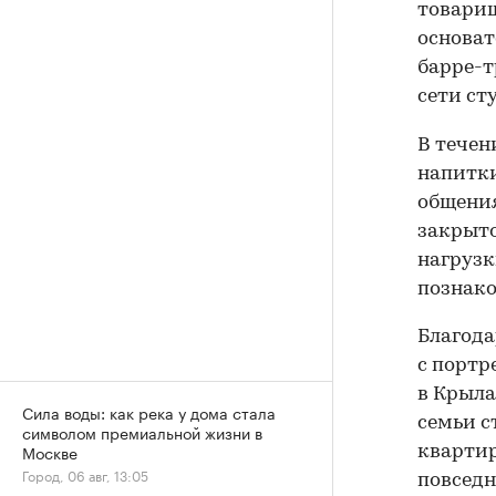
товарищ
основат
барре-т
сети ст
В течен
напитки
общения
закрыто
нагрузк
познако
Благод
с портр
в Крыла
Сила воды: как река у дома стала
семьи с
символом премиальной жизни в
Москве
квартир
Город, 06 авг, 13:05
повседн