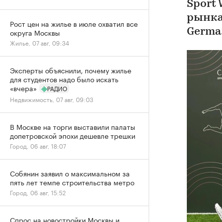
Sport
рынка
Рост цен на жилье в июле охватил все
Germa
округа Москвы
Жилье, 07 авг, 09:34
Эксперты объяснили, почему жилье
для студентов надо было искать
«вчера»
РАДИО
Недвижимость, 07 авг, 09:03
В Москве на торги выставили палаты
допетровской эпохи дешевле трешки
Город, 06 авг, 18:07
Собянин заявил о максимальном за
пять лет темпе строительства метро
Город, 06 авг, 15:52
Спрос на новостройки Москвы и