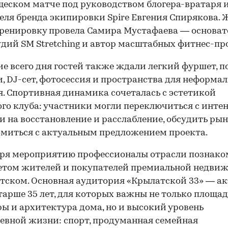
еском матче под руководством блогера-вратаря 
еля бренда экипировки Spire Евгения Спирякова.
ренировку провела Самира Мустафаева — основа
удий SM Stretching и автор масштабных фитнес-пр
ие всего дня гостей также ждали легкий фуршет, п
, DJ-сет, фотосессия и пространства для неформал
. Спортивная динамика сочеталась с эстетикой
го клуба: участники могли переключиться с инте
и на восстановление и расслабление, обсудить рын
миться с актуальным предложением проекта.
аря мероприятию профессионалы отрасли познако
етом жителей и покупателей премиальной недви
тском. Основная аудитория «Крылатской 33» — а
тарше 35 лет, для которых важны не только площад
ы и архитектура дома, но и высокий уровень
00:00
/
00:00
евной жизни: спорт, продуманная семейная