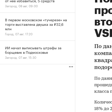
от нее избавиться, 5 средств
Загород, 08 авг, 09:00
пр
вт
В первом московском «тучерезе» на
торги выставлена двушка за ₽32,6
млн
VS
Город, 07 авг, 17:20
По да
ИИ начал выписывать штрафы за
борщевик в Подмосковье
компа
Загород, 07 авг, 15:30
квадр
подор
По дан
прошедш
класса 
Количес
18% до 2