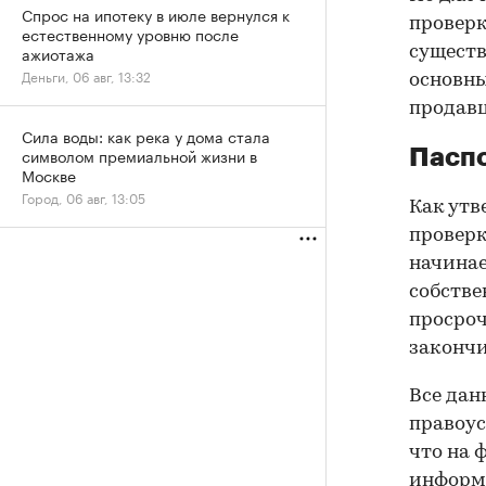
Спрос на ипотеку в июле вернулся к
проверк
естественному уровню после
ажиотажа
существ
Деньги, 06 авг, 13:32
основны
продав
Сила воды: как река у дома стала
символом премиальной жизни в
Паспо
Москве
Город, 06 авг, 13:05
Как утв
проверк
начинае
собстве
просроч
закончи
Все дан
правоус
что на 
информа