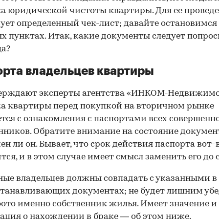
а юридической чистоты квартиры. Для ее провед
ует определенный чек-лист; давайте остановимся 
х пунктах. Итак, какие документы следует попрос
ца?
рта владельцев квартиры
ерждают эксперты агентства
«ИНКОМ-Недвижимо
а квартиры перед покупкой на вторичном рынке
тся с ознакомления с паспортами всех совершенн
нников. Обратите внимание на состояние документ
ен ли он. Бывает, что срок действия паспорта вот-
тся, и в этом случае имеет смысл заменить его до 
ные владельцев должны совпадать с указанными в
танавливающих документах; не будет лишним убе
фото именно собственник жилья. Имеет значение и
ция о нахождении в браке — об этом ниже.