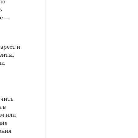
ую
ь
ие —
арест и
енты,
ии
учить
н в
ем или
ние
ения