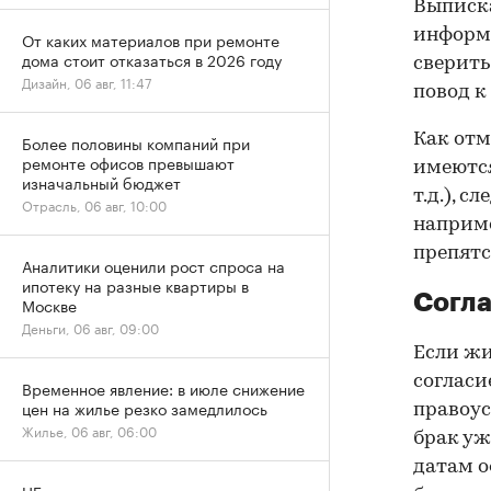
Выписка
информа
От каких материалов при ремонте
дома стоит отказаться в 2026 году
сверить
Дизайн, 06 авг, 11:47
повод к
Как отм
Более половины компаний при
ремонте офисов превышают
имеются
изначальный бюджет
т.д.), 
Отрасль, 06 авг, 10:00
наприме
препятс
Аналитики оценили рост спроса на
ипотеку на разные квартиры в
Согла
Москве
Деньги, 06 авг, 09:00
Если жи
согласи
Временное явление: в июле снижение
цен на жилье резко замедлилось
правоус
Жилье, 06 авг, 06:00
брак уж
датам о