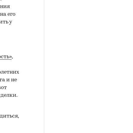
ения
на его
ить у
сть»
,
олетних
а и не
вот
сделки.
диться,