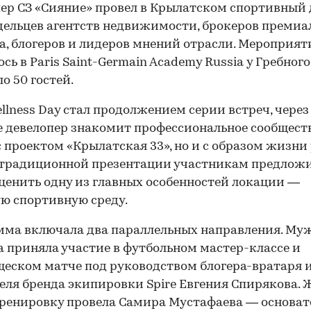
ер СЗ «Сияние» провел в Крылатском спортивный 
дельцев агентств недвижимости, брокеров премиа
а, блогеров и лидеров мнений отрасли. Мероприят
ось в Paris Saint-Germain Academy Russia у Гребног
о 50 гостей.
ellness Day стал продолжением серии встреч, через
 девелопер знакомит профессиональное сообществ
с проектом «Крылатская 33», но и с образом жизни
 традиционной презентации участникам предлож
ценить одну из главных особенностей локации —
ю спортивную среду.
ма включала два параллельных направления. Му
 приняла участие в футбольном мастер-классе и
еском матче под руководством блогера-вратаря 
еля бренда экипировки Spire Евгения Спирякова.
ренировку провела Самира Мустафаева — основа