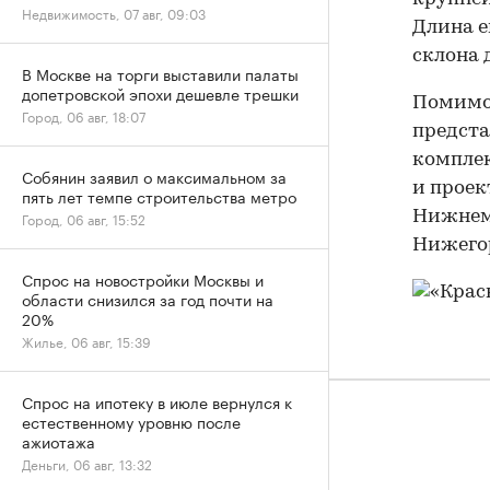
Недвижимость, 07 авг, 09:03
Длина е
склона 
В Москве на торги выставили палаты
допетровской эпохи дешевле трешки
Помимо 
Город, 06 авг, 18:07
предста
комплек
Собянин заявил о максимальном за
и проек
пять лет темпе строительства метро
Нижнем
Город, 06 авг, 15:52
Нижегор
Спрос на новостройки Москвы и
области снизился за год почти на
20%
Жилье, 06 авг, 15:39
Спрос на ипотеку в июле вернулся к
естественному уровню после
ажиотажа
Деньги, 06 авг, 13:32