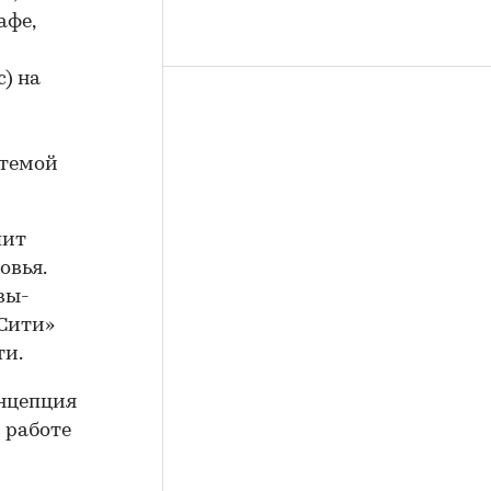
афе,
стемой
пит
овья.
вы-
-Сити»
ти.
онцепция
 работе