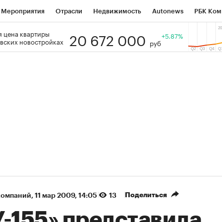
Мероприятия
Отрасли
Недвижимость
Autonews
РБК Ком
20 672 000
 цена квартиры
 РБК
РБК Образование
РБК Курсы
РБК Life
+5.87%
Тренды
Виз
вских новостройках
руб
ь
Крипто
РБК Бизнес-среда
Дискуссионный клуб
Исследо
зета
Спецпроекты СПб
Конференции СПб
Спецпроекты
кономика
Бизнес
Технологии и медиа
Финансы
Рынок на
(+90,63%)
(+34,86%)
₽5 450
АФК «Система» ₽12
Купить
з ПСБ к 29.07.27
прогноз БКС к 15.07.27
Поделиться
компаний
⁠,
11 мар 2009, 14:05
13
У-155» представила