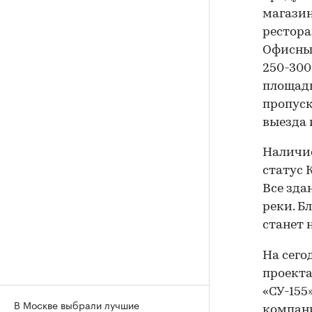
магазин
рестора
Офисные п
250-300
площадь
пропус
выезда 
Наличие
статус 
Все зда
реки. Б
станет 
На сего
проекта
«СУ-155
В Москве выбрали лучшие
компани