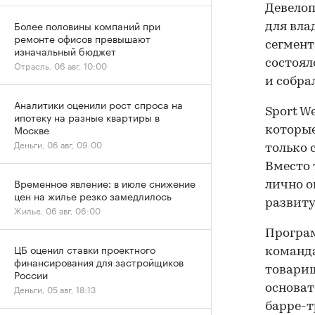
Девелоп
Более половины компаний при
для вла
ремонте офисов превышают
сегмент
изначальный бюджет
состоял
Отрасль, 06 авг, 10:00
и собрал
Аналитики оценили рост спроса на
Sport W
ипотеку на разные квартиры в
Москве
которые
Деньги, 06 авг, 09:00
только 
Вместо
Временное явление: в июле снижение
лично о
цен на жилье резко замедлилось
развиту
Жилье, 06 авг, 06:00
Програм
ЦБ оценил ставки проектного
команда
финансирования для застройщиков
товарищ
России
основат
Деньги, 05 авг, 18:13
барре-т