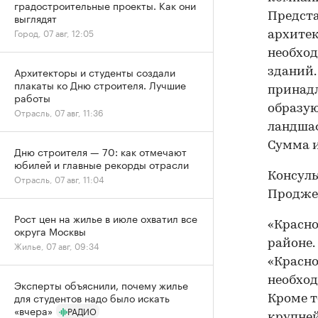
градостроительные проекты. Как они
выглядят
Предста
Город, 07 авг, 12:05
архите
необход
Архитекторы и студенты создали
зданий.
плакаты ко Дню строителя. Лучшие
принадл
работы
образу
Отрасль, 07 авг, 11:36
ландшаф
Сумма и
Дню строителя — 70: как отмечают
юбилей и главные рекорды отрасли
Консуль
Отрасль, 07 авг, 11:04
Продже
Рост цен на жилье в июле охватил все
«Красно
округа Москвы
районе.
Жилье, 07 авг, 09:34
«Красно
необход
Эксперты объяснили, почему жилье
для студентов надо было искать
Кроме т
«вчера»
РАДИО
крупней