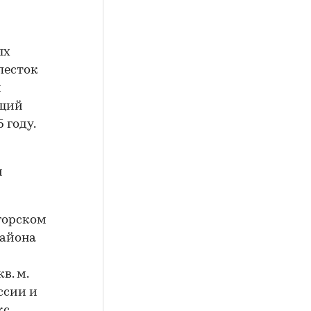
ых
песток
и
бщий
 году.
и
огорском
района
в. м.
ссии и
с.