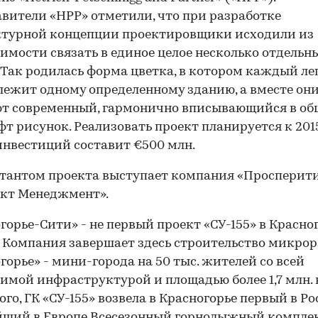
вители «НРР» отметили, что при разработке
ктурной концепции проектировщики исходили из
имости связать в единое целое несколько отдельн
 Так родилась форма цветка, в котором каждый ле
ежит одному определенному зданию, а вместе он
ют современный, гармонично вписывающийся в о
т рисунок. Реализовать проект планируется к 2015
нвестиций составит €500 млн.
00:00
/
00:00
тантом проекта выступает компания «Просперит
кт Менеджмент».
горье-Сити» - не первый проект «СУ-155» в Красн
 Компания завершает здесь строительство микро
горье» - мини-города на 50 тыс. жителей со всей
имой инфраструктурой и площадью более 1,7 млн. к
ого, ГК «СУ-155» возвела в Красногорье первый в Ро
ший в Европе Всесезонный горнолыжный комплек