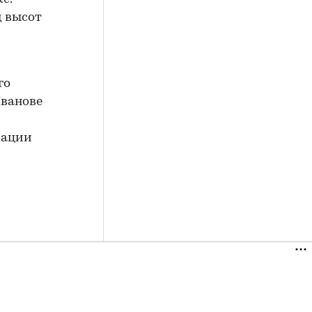
д высот
го
Иванове
рации