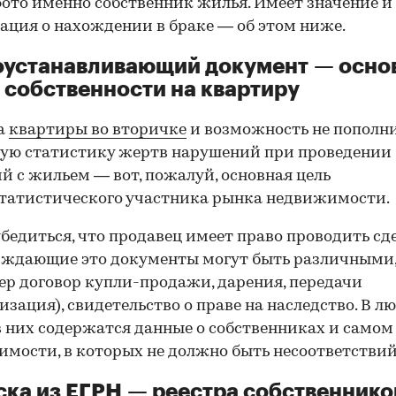
фото именно собственник жилья. Имеет значение и
ция о нахождении в браке — об этом ниже.
оустанавливающий документ — осно
 собственности на квартиру
а
квартиры во вторичке
и возможность не пополн
ую статистику жертв нарушений при проведении
й с жильем — вот, пожалуй, основная цель
татистического участника рынка недвижимости.
00:00
/
00:00
бедиться, что продавец имеет право проводить сд
рждающие это документы могут быть различными
р договор купли-продажи, дарения, передачи
изация), свидетельство о праве на наследство. В л
в них содержатся данные о собственниках и самом
мости, в которых не должно быть несоответствий
ка из ЕГРН — реестра собственнико