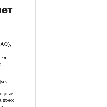
лет
АО),
мел
х
факт
лищных
а пресс-
ка