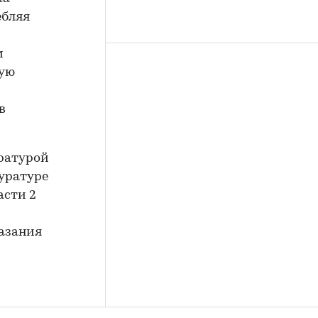
ебляя
м
ную
в
ратурой
уратуре
асти 2
казания