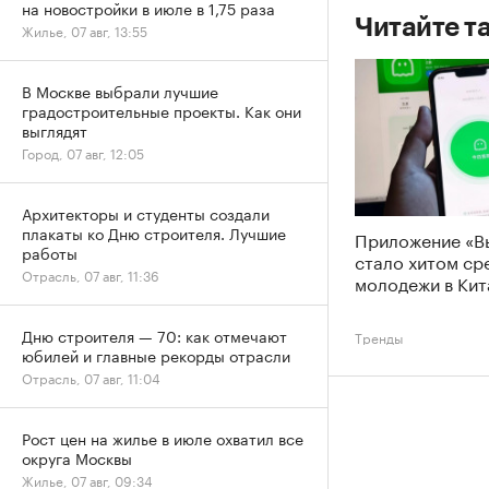
на новостройки в июле в 1,75 раза
Читайте т
Жилье, 07 авг, 13:55
В Москве выбрали лучшие
градостроительные проекты. Как они
выглядят
Город, 07 авг, 12:05
Архитекторы и студенты создали
плакаты ко Дню строителя. Лучшие
Приложение «В
работы
стало хитом ср
Отрасль, 07 авг, 11:36
молодежи в Кит
Дню строителя — 70: как отмечают
Тренды
юбилей и главные рекорды отрасли
Отрасль, 07 авг, 11:04
Рост цен на жилье в июле охватил все
округа Москвы
Жилье, 07 авг, 09:34