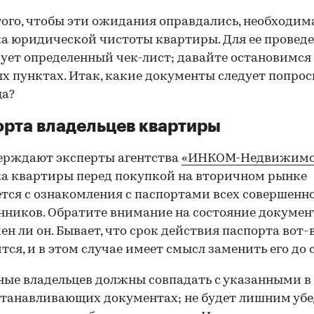
того, чтобы эти ожидания оправдались, необходим
а юридической чистоты квартиры. Для ее провед
ует определенный чек-лист; давайте остановимся 
х пунктах. Итак, какие документы следует попрос
ца?
рта владельцев квартиры
ерждают эксперты агентства
«ИНКОМ-Недвижимо
а квартиры перед покупкой на вторичном рынке
тся с ознакомления с паспортами всех совершенн
нников. Обратите внимание на состояние документ
ен ли он. Бывает, что срок действия паспорта вот-
тся, и в этом случае имеет смысл заменить его до 
ные владельцев должны совпадать с указанными в
танавливающих документах; не будет лишним убе