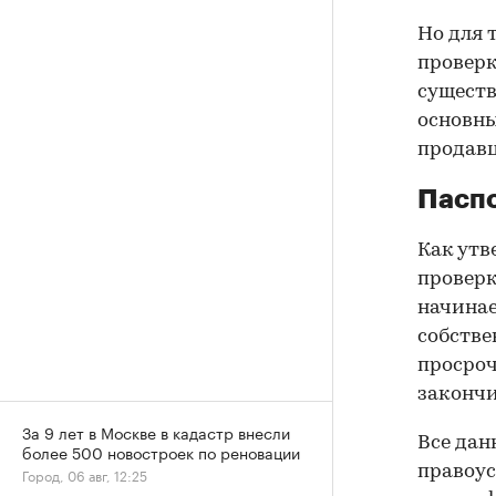
Но для 
проверк
существ
основны
продав
Паспо
Как утв
проверк
начинае
собстве
просроч
закончи
За 9 лет в Москве в кадастр внесли
Все дан
более 500 новостроек по реновации
правоус
Город, 06 авг, 12:25