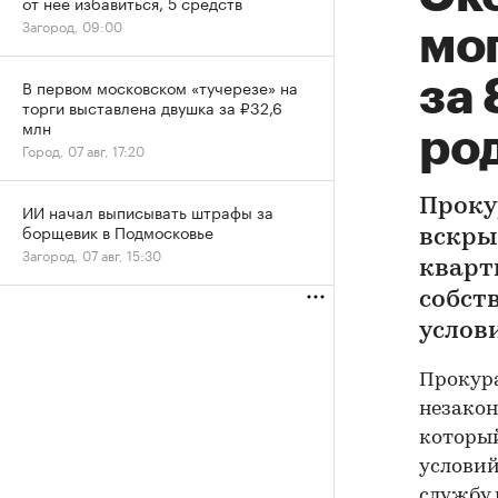
от нее избавиться, 5 средств
Загород, 09:00
мог
за 
В первом московском «тучерезе» на
торги выставлена двушка за ₽32,6
млн
ро
Город, 07 авг, 17:20
Проку
ИИ начал выписывать штрафы за
борщевик в Подмосковье
вскры
Загород, 07 авг, 15:30
кварт
собст
услов
Прокура
незакон
который
условий
службу 