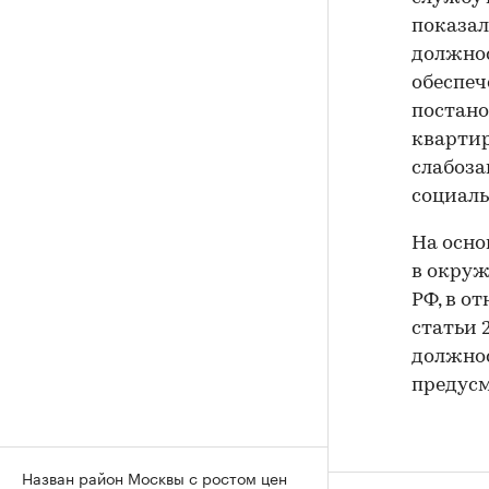
показал
должнос
обеспеч
постано
квартир
слабоза
социаль
На осно
в окруж
РФ, в о
статьи 
должнос
предусм
Назван район Москвы с ростом цен