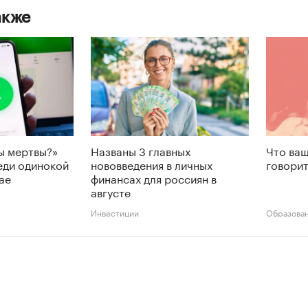
акже
ы мертвы?»
Названы 3 главных
Что ваш
еди одинокой
нововведения в личных
говорит
ае
финансах для россиян в
августе
Инвестиции
Образова