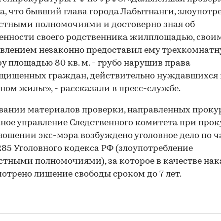
а, что бывший глава города Лабытнанги, злоупотр
тными полномочиями и достоверно зная об
енности своего родственника жилплощадью, свои
влением незаконно предоставил ему трехкомнат
у площадью 80 кв. м. - грубо нарушив права
щищенных граждан, действительно нуждавшихся 
ном жилье», - рассказали в пресс-службе.
вании материалов проверки, направленных проку
ное управление Следственного комитета при прок
тношении экс-мэра возбуждено уголовное дело по ч
285 Уголовного кодекса РФ (злоупотребление
тными полномочиями), за которое в качестве на
отрено лишение свободы сроком до 7 лет.