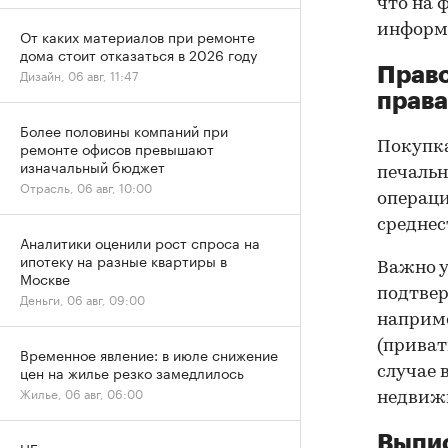
что на 
информа
От каких материалов при ремонте
дома стоит отказаться в 2026 году
Прав
Дизайн, 06 авг, 11:47
права
Более половины компаний при
ремонте офисов превышают
Покупк
изначальный бюджет
печальн
Отрасль, 06 авг, 10:00
операци
среднес
Аналитики оценили рост спроса на
ипотеку на разные квартиры в
Важно у
Москве
подтве
Деньги, 06 авг, 09:00
наприме
(приват
Временное явление: в июле снижение
цен на жилье резко замедлилось
случае 
Жилье, 06 авг, 06:00
недвижи
Выпис