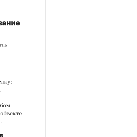
вание
ить
елку;
,
юбом
 объекте
.
в