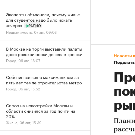
Эксперты объяснили, почему жилье
для студентов надо было искать
«вчера»
РАДИО
Недвижимость, 07 авг, 09:03
В Москве на торги выставили палаты
допетровской эпохи дешевле трешки
Новости 
Город, 06 авг, 18:07
Поделить
Пр
Собянин заявил о максимальном за
пять лет темпе строительства метро
по
Город, 06 авг, 15:52
ры
Спрос на новостройки Москвы и
области снизился за год почти на
20%
Плани
Жилье, 06 авг, 15:39
рассч