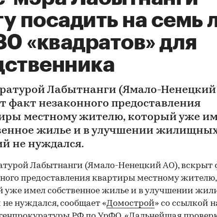
у посадить на семь 
80 «квадратов» для
дственника
ратурой Лабытнанги (Ямало-Ненецкий 
т факт незаконного предоставления
иры местному жителю, который уже и
венное жилье и в улучшении жилищны
ий не нуждался.
турой Лабытнанги (Ямало-Ненецкий АО), вскрыт 
ного предоставления квартиры местному жителю,
 уже имел собственное жилье и в улучшении жи
 не нуждался, сообщает «
Домострой
» со ссылкой н
генпрокуратуры РФ по УрФО. «Дальнейшая провер