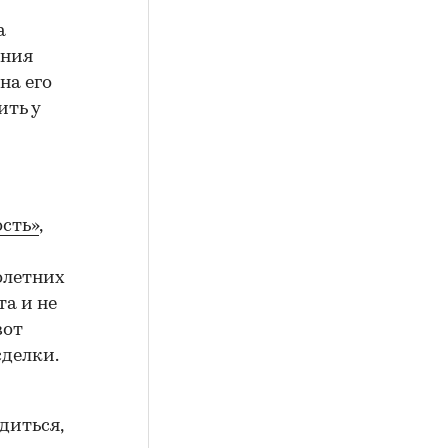
а
ения
на его
ить у
сть»
,
олетних
а и не
вот
сделки.
диться,