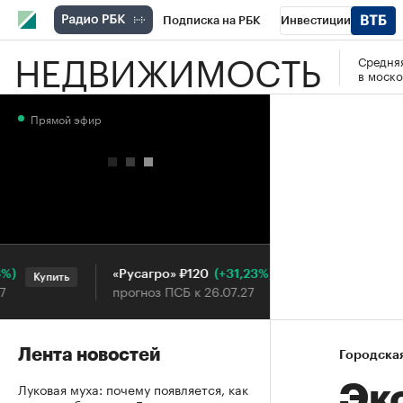
Подписка на РБК
Инвестиции
НЕДВИЖИМОСТЬ
Средняя
РБК Вино
Спорт
Школа управления
в моско
Национальные проекты
Город
Стил
Прямой эфир
Кредитные рейтинги
Франшизы
Га
Проверка контрагентов
Политика
Э
(+31,23%)
«Русагро» ₽120
Ozon ₽5
Купить
Купить
прогноз ПСБ к 26.07.27
прогноз 
Лента новостей
Городска
Луковая муха: почему появляется, как
Эк