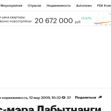
Мероприятия
Отрасли
Недвижимость
Autonews
РБК Ком
20 672 000
 цена квартиры
 РБК
РБК Образование
РБК Курсы
РБК Life
+5.87%
Тренды
Виз
вских новостройках
руб
ь
Крипто
РБК Бизнес-среда
Дискуссионный клуб
Исследо
зета
Спецпроекты СПб
Конференции СПб
Спецпроекты
кономика
Бизнес
Технологии и медиа
Финансы
Рынок на
(+87,67%)
(+32,04%)
 450
АФК «Система» ₽12
Купить
Ку
ПСБ к 29.07.27
прогноз БКС к 15.07.27
Поделиться
я недвижимость
⁠,
12 мар 2009, 10:32
37
с-мэра Лабытнанги