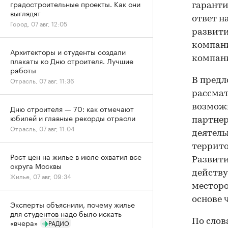
градостроительные проекты. Как они
гаранти
выглядят
ответ н
Город, 07 авг, 12:05
развит
компани
Архитекторы и студенты создали
компани
плакаты ко Дню строителя. Лучшие
работы
Отрасль, 07 авг, 11:36
В предл
рассмат
возможн
Дню строителя — 70: как отмечают
юбилей и главные рекорды отрасли
партнер
Отрасль, 07 авг, 11:04
деятель
террито
Рост цен на жилье в июле охватил все
Развити
округа Москвы
действу
Жилье, 07 авг, 09:34
месторо
основе 
Эксперты объяснили, почему жилье
для студентов надо было искать
«вчера»
По слов
РАДИО