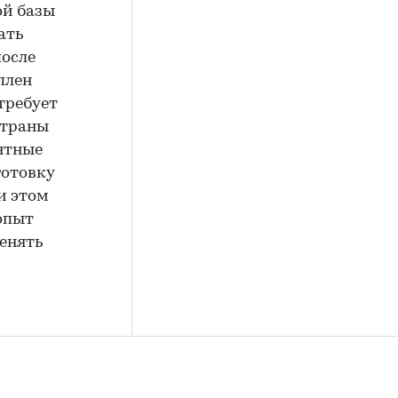
ой базы
ать
после
плен
требует
страны
нтные
готовку
и этом
опыт
енять