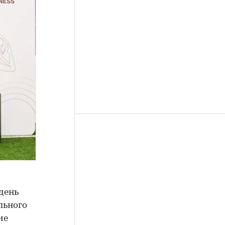
день
льного
ие