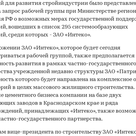
й для развития стройиндустрии было представлен
а запрос рабочей группы при Министерстве регио
ия РФ о возможных мерах государственной подде
й, вошедших в список 295 системообразующих
й, среди которых - ЗАО «Интеко».
ожении ЗАО «Интеко», которое будет сегодня
риваться рабочей группой, также предполагается
ость развития в рамках частно-государственног
ства учрежденной недавно структуры ЗАО «Патри
ность которого будет направлена на комплексное 
00:00
/
00:00
рий в целях массового жилищного строительства.
е цементного бизнеса компании на базе двух
ющих заводов в Краснодарском крае и ряда
ждений, принадлежащих «Интеко», также возмож
частно-государственного партнерства.
ам вице-президента по строительству ЗАО «Интеко