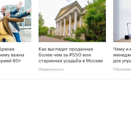
бряная
Как выглядит проданная
Чему и 
чему важна
более чем за ₽550 млн
менедж
орией 60+
старинная усадьба в Москве
для упр
Недвижимость
Образова