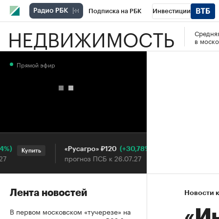
Подписка на РБК
Инвестиции
НЕДВИЖИМОСТЬ
Средняя
РБК Вино
Спорт
Школа управления
в моско
Национальные проекты
Город
Стил
Прямой эфир
Кредитные рейтинги
Франшизы
Га
Проверка контрагентов
Политика
Э
(+30,78%)
«Русагро» ₽120
Ozon ₽
Купить
Купить
прогноз ПСБ к 26.07.27
прогноз
Лента новостей
Новости 
В первом московском «тучерезе» на
«И