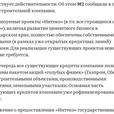
ствует действительности. Об этом
М2
сообщили в п
строительной компании.
лизуемые проекты «Интеко» (в т.ч. все строящиеся
»), включая развитие цементного бизнеса в
арском крае, полностью обеспечены собственным
ыми (в рамках уже открытых кредитных линий)
ами. Для реализации существующих проектов нов
не требуется.
очередь все существующие кредиты компании пол
ены пакетом акций «голубых фишек» (Газпром, Сб
 строительными объектами, производственными
ями, земельными участками. Основная часть
вующих кредитов компании уже рефинансирована 
.
ение о предоставлении «Интеко» государственн