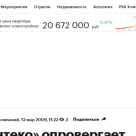
Мероприятия
Отрасли
Недвижимость
Autonews
РБК Ком
20 672 000
 цена квартиры
 РБК
РБК Образование
РБК Курсы
РБК Life
+5.87%
Тренды
Виз
вских новостройках
руб
ь
Крипто
РБК Бизнес-среда
Дискуссионный клуб
Исследо
зета
Спецпроекты СПб
Конференции СПб
Спецпроекты
кономика
Бизнес
Технологии и медиа
Финансы
Рынок на
(+90,63%)
(+34,86%)
5 450
АФК «Система» ₽12
Купить
 ПСБ к 29.07.27
прогноз БКС к 15.07.27
Поделиться
компаний
⁠,
12 мар 2009, 11:22
2
нтеко» опровергает