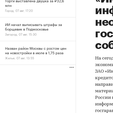
торги выставлена двушка за ₽32,6
млн
ин
Город, 07 авг, 17:20
не
ИИ начал выписывать штрафы за
борщевик в Подмосковье
го
Загород, 07 авг, 15:30
со
Назван район Москвы с ростом цен
на новостройки в июле в 1,75 раза
Жилье, 07 авг, 13:55
На сего
экономи
ЗАО «Ин
кредито
направи
материа
России 
информ
госгара