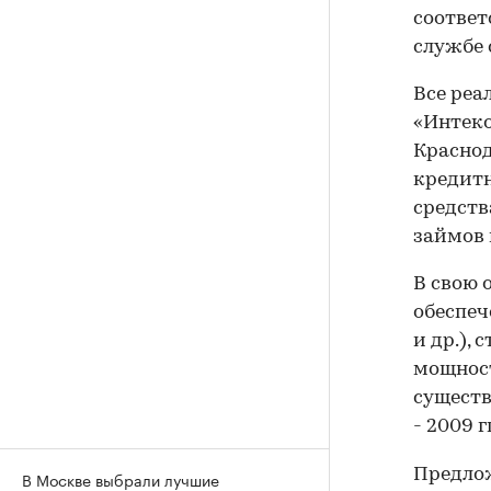
соответ
службе 
Все реа
«Интеко
Краснод
кредитн
средств
займов 
В свою 
обеспеч
и др.),
мощност
сущест
- 2009 гг
Предлож
В Москве выбрали лучшие