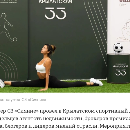
сс-служба СЗ «Сияние»
ер СЗ «Сияние» провел в Крылатском спортивный 
дельцев агентств недвижимости, брокеров премиа
а, блогеров и лидеров мнений отрасли. Мероприят