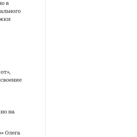
о в
нального
ржки
о
от»,
освоение
но на
» Олега