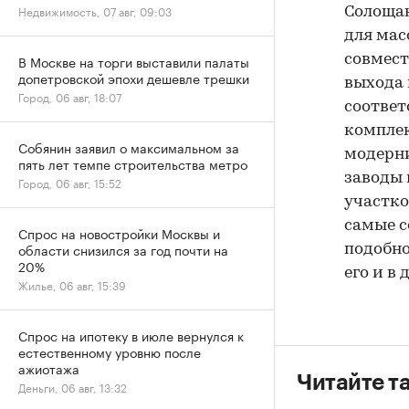
Недвижимость, 07 авг, 09:03
Солощан
для мас
В Москве на торги выставили палаты
совмест
допетровской эпохи дешевле трешки
выхода 
Город, 06 авг, 18:07
соответ
комплек
Собянин заявил о максимальном за
модерни
пять лет темпе строительства метро
заводы 
Город, 06 авг, 15:52
участко
самые с
Спрос на новостройки Москвы и
области снизился за год почти на
подобно
20%
его и в
Жилье, 06 авг, 15:39
Спрос на ипотеку в июле вернулся к
естественному уровню после
ажиотажа
Читайте т
Деньги, 06 авг, 13:32