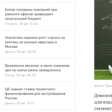
Более половины компаний при
ремонте офисов превышают
изначальный бюджет
Отрасль, 06 авг, 10:00
Аналитики оценили рост спроса на
ипотеку на разные квартиры в
Москве
Деньги, 06 авг, 09:00
Временное явление: в июле снижение
цен на жилье резко замедлилось
Жилье, 06 авг, 06:00
Фото: Пре
ЦБ оценил ставки проектного
финансирования для застройщиков
Девелоп
России
для вла
Деньги, 05 авг, 18:13
сегмент