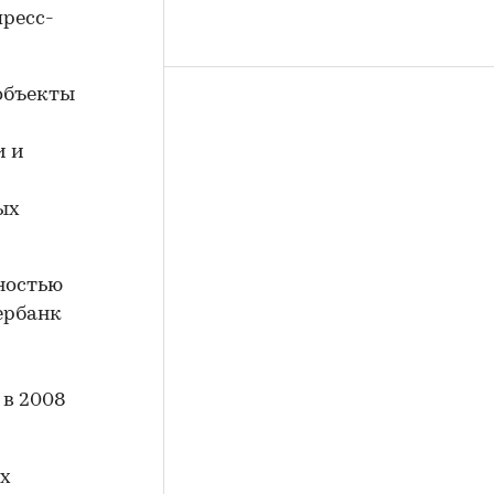
ресс-
 объекты
и и
ых
ностью
ербанк
в 2008
ых