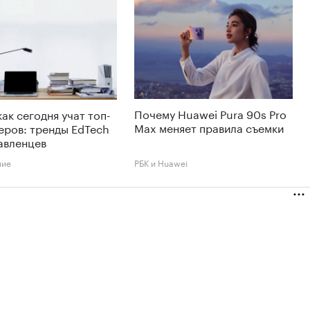
Почему Huawei Pura 90s Pro
как сегодня учат топ-
Max меняет правила съемки
еров: тренды EdTech
авленцев
ние
РБК и Huawei