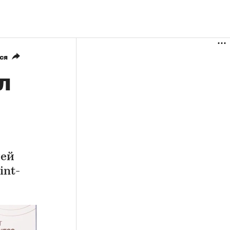
ся
л
лей
int-