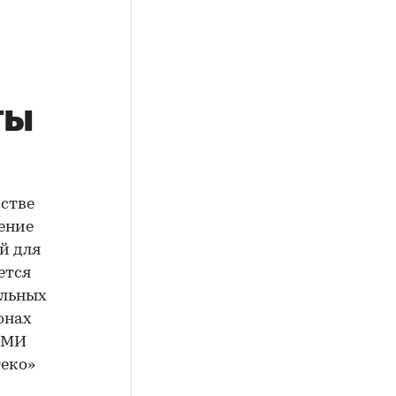
ты
стве
ение
й для
ется
ельных
онах
 СМИ
еко»