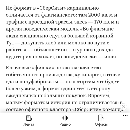
Их формат в «СберСити» кардинально
отличается от флагманского: там 2000 кв. м и
трафик с проездной трассы, здесь — 170 кв. м и
другая поведенческая модель. «Во флагмане
люди специально едут за большой корзиной.
Тут — докупить хлеб или молоко по пути с
работы», — объясняет он. По уровню дохода
аудитория похожая, но поведенчески — иная.
Ключевые «фишки» остаются: качество
собственного производства, кулинария, готовая
еда и полуфабрикаты — но ассортимент будет
более узким, а формат сдвинется в сторону
ежедневных небольших покупок. Впрочем,
малым форматом история не ограничивается: в
составе офисного кластера «СберСити» команда
планирует открыть флагманский магазин
Лента
Радио
Офисы
площадью 2000 кв. м.