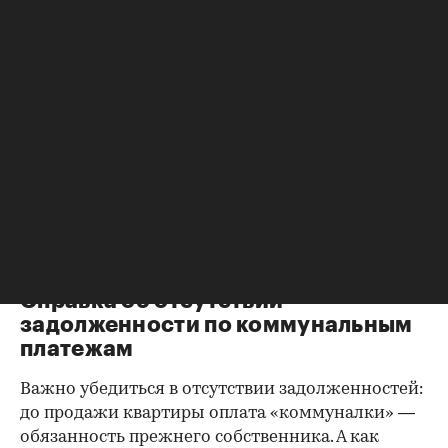
Справка о зарегистрированных
лицах
Идеально, если в жилище никто не
зарегистрирован. Верить на слово не стоит,
попросите продавца документально
подтвердить этот факт. Проверка прописанных в
квартире заключается в получении архивной
выписки из домовой книги — это даст
возможность убедиться, что вы не получите в
нагрузку жильцов, имеющих право пользования.
Справка об отсутствии
задолженности по коммунальным
платежам
Важно убедиться в отсутствии задолженностей:
до продажи квартиры оплата «коммуналки» —
обязанность прежнего собственника. А как