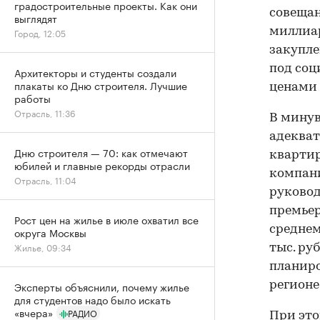
градостроительные проекты. Как они
совещан
выглядят
миллиар
Город, 12:05
закупле
под соц
Архитекторы и студенты создали
плакаты ко Дню строителя. Лучшие
ценами 
работы
Отрасль, 11:36
В минув
адекват
Дню строителя — 70: как отмечают
квартир
юбилей и главные рекорды отрасли
компани
Отрасль, 11:04
руковод
премьер
Рост цен на жилье в июле охватил все
среднем
округа Москвы
Жилье, 09:34
тыс. ру
планиро
Эксперты объяснили, почему жилье
регионе
для студентов надо было искать
«вчера»
РАДИО
При это