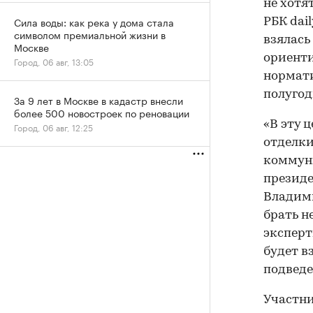
не хотя
Сила воды: как река у дома стала
РБК dai
символом премиальной жизни в
взялась
Москве
ориенти
Город, 06 авг, 13:05
нормати
полугоди
За 9 лет в Москве в кадастр внесли
более 500 новостроек по реновации
«В эту 
Город, 06 авг, 12:25
отделки
коммуни
президе
Владими
брать н
эксперт
будет в
подведен
Участни