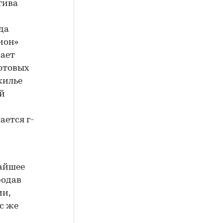
тива
да
ион»
вает
готовых
жилье
ой
ается г-
и
жайшее
родав
ми,
с же