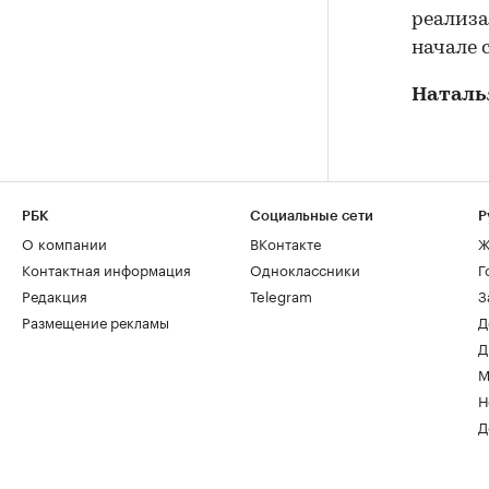
реализа
начале 
Наталь
РБК
Социальные сети
Р
О компании
ВКонтакте
Ж
Контактная информация
Одноклассники
Г
Редакция
Telegram
З
Размещение рекламы
Д
Д
М
Н
Д