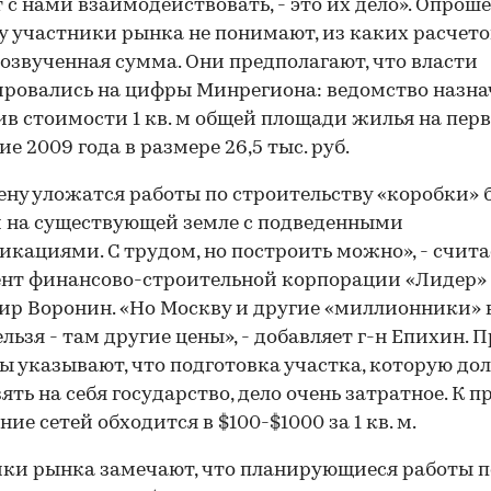
т с нами взаимодействовать, - это их дело». Опрош
ly участники рынка не понимают, из каких расчето
 озвученная сумма. Они предполагают, что власти
ровались на цифры Минрегиона: ведомство назн
в стоимости 1 кв. м общей площади жилья на перв
е 2009 года в размере 26,5 тыс. руб.
цену уложатся работы по строительству «коробки» 
 на существующей земле с подведенными
кациями. С трудом, но построить можно», - счита
нт финансово-строительной корпорации «Лидер»
р Воронин. «Но Москву и другие «миллионники» 
ельзя - там другие цены», - добавляет г-н Епихин. 
ы указывают, что подготовка участка, которую до
зять на себя государство, дело очень затратное. К п
ие сетей обходится в $100-$1000 за 1 кв. м.
ки рынка замечают, что планирующиеся работы п