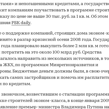
тами» и непогашенными кредитами, а государств
ит компаниям поучаствовать в программе строи
казу по цене не выше 30 тыс. руб. за 1 кв. м. Об это
яшняя
РБК daily
.
 о поддержке компаний, строящих дома эконом-к
инято в разгар кризисной осени 2008 года. Госуда
 года планировало выкупить более 2 млн кв. м гото
 потратить на это около 100 млрд руб. Средства
агалось направить из нескольких источников, в т
а ЖКХ, по программам Минрегионразвития и
оны. Бюджетные деньги должны были, в свою очер
ать самих застройщиков и помочь им расплатить
 по кредитам.
звоночком, возвестившим о стагнации программ
ке строителей эконом-класса, в конце января 200
аявление премьер-министра Владимира Путина н