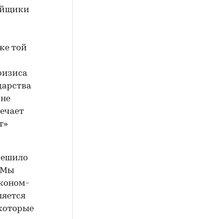
ройщики
же той
кризиса
дарства
 не
мечает
т»
решило
«Мы
эконом-
ляется
 которые