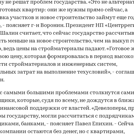
зу не решат проблем государства. «Это не альтерна
готовых квартир: они же нужны прямо сейчас, а
вка участков и новое строительство займут еще го
, - поясняет г-н Воронин. Президент НП «Центррег
Шалин считает, что сейчас государство рассчиты
ть меньше на новое строительство, чем на выкуп 
, ведь цены на стройматериалы падают. «Готовое 
вою цену, которая формировалась в период высок
ти стройматериалов и инженерных систем,
льных затрат на выполнение техусловий», - соглаш
н.
 с самыми большими проблемами столкнутся сам
щики, которые, судя по всему, не дождутся в бли
инансовой поддержки от властей. «Девелоперы, п
ы государству, могли рассчитаться с подрядчика
иками, банками, - поясняет Павел Епихин. - Сейча
компании остаются без денег, но с квартирами,