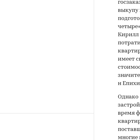
госзака
выкупу 
подгото
четыре»
Кирилл 
потрати
квартир
имеет с
стоимос
значите
н Епихи
Однако
застрой
время ф
квартир
поставщ
многие 