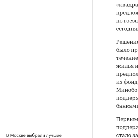
«квадра
предлож
по госза
сегодн
Решение
было пр
течение
жилья и
предпол
из фонд
Минобор
поддерж
банками
Первым 
поддерж
В Москве выбрали лучшие
стало з