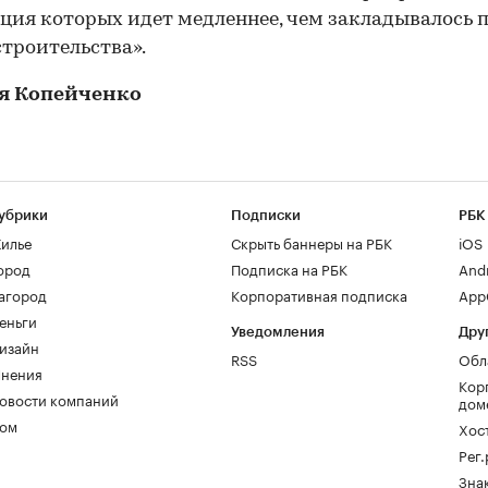
ция которых идет медленнее, чем закладывалось 
строительства».
я Копейченко
убрики
Подписки
РБК
илье
Скрыть баннеры на РБК
iOS
ород
Подписка на РБК
And
агород
Корпоративная подписка
AppG
еньги
Уведомления
Дру
изайн
RSS
Обл
нения
Кор
овости компаний
дом
ом
Хос
Рег
Зна