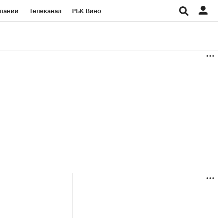
пании
Телеканал
РБК Вино
ациональные проекты
Город
аншизы
Газета
ка
Бизнес