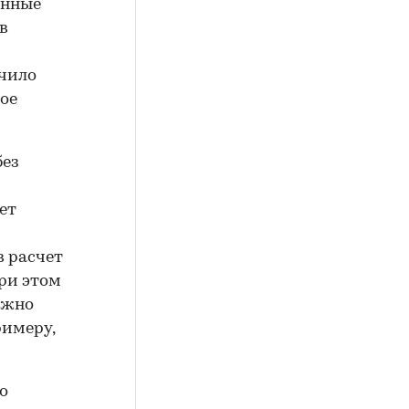
енные
в
ачило
ое
без
ет
в расчет
При этом
лжно
римеру,
о