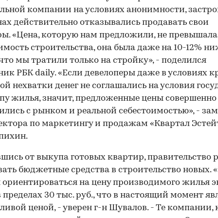
льной компании на условиях анонимности, заст
нах действительно отказывались продавать свои
ы. «Цена, которую нам предложили, не превышала
имость строительства, она была даже на 10-12% ни
что мы тратили только на стройку», - поделился
ник РБК daily. «Если девелоперы даже в условиях 
ой нехватки денег не соглашались на условия госу
пу жилья, значит, предложенные цены совершенно
ились с рынком и реальной себестоимостью», - за
ктора по маркетингу и продажам «Квартал Эстей
пихин.
шись от выкупа готовых квартир, правительство 
ать бюджетные средства в строительство новых. 
ориентироваться на цену производимого жилья 
в пределах 30 тыс. руб., что в настоящий момент яв
ливой ценой, - уверен г-н Шувалов. - Те компании,