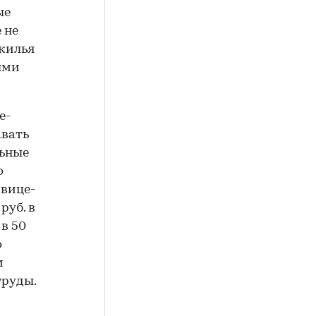
ые
 не
 жилья
ыми
е­
авать
льные
о
 вице-
руб. в
 в 50
о
м
труды.