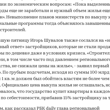
ии по экономическим вопросам: «Пока выделенн
ды еще не заработали и нужный объем жилья еще
н». Невыполнение планов министерств по выкупу
иальные программы тогда объяснялось завышенн
строителей.
шую пятницу Игорь Шувалов также сослался на «н
ный ответ» застройщиков, которые не стали прод
ы по дешевке даже в условиях кризиса. «Строите
и, в том числе часто под давлением региональног
ства, не снижали цены на жилье», - заявил первый
. По грубым подсчетам, исходя из суммы 100 млрд 
 1 кв. м должен был обойтись властям не более чем
б. Официально цена выкупа жилья не оглашалась, н
валось, что государство купит квартиры в каждо
 по себестоимости, прибавив 15% застройщику за 
м, как рассказал РБК daily глава региональной