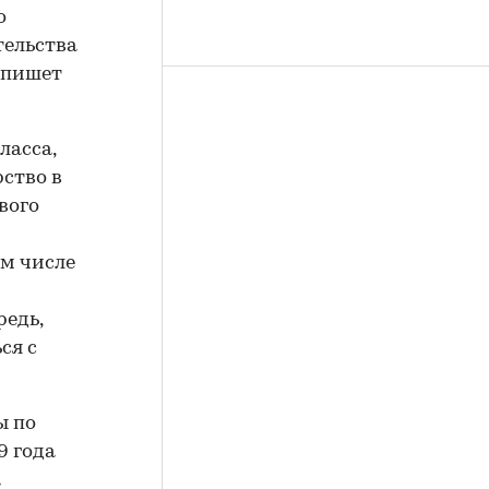
о
тельства
м пишет
ласса,
рство в
вого
ом числе
едь,
ся с
ы по
9 года
а