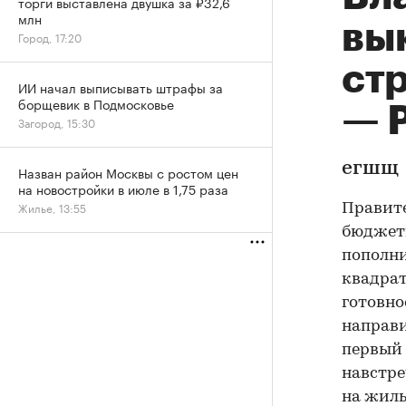
торги выставлена двушка за ₽32,6
млн
вы
Город, 17:20
ст
ИИ начал выписывать штрафы за
борщевик в Подмосковье
— Р
Загород, 15:30
егшщ
Назван район Москвы с ростом цен
на новостройки в июле в 1,75 раза
Жилье, 13:55
Правите
бюджетн
пополни
квадрат
готовно
направи
первый 
навстре
на жиль