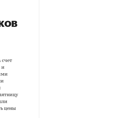
ков
 счет
 и
ими
ни
м
 пятницу
шли
ть цены