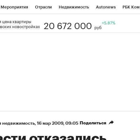
Мероприятия
Отрасли
Недвижимость
Autonews
РБК Ком
20 672 000
 цена квартиры
Образование
РБК Курсы
РБК Life
Тренды
+5.87%
Визионеры
Н
вских новостройках
руб
Дискуссионный клуб
Исследования
Кредитные рейтинги
Фр
Спецпроекты
Проверка контрагентов
Политика
Экономи
к наличной валюты
Поделиться
я недвижимость
⁠,
16 мар 2009, 09:05
асти отказались