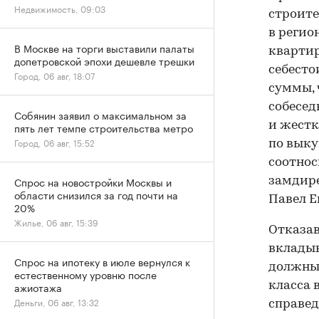
Недвижимость, 09:03
строите
в регио
В Москве на торги выставили палаты
квартир
допетровской эпохи дешевле трешки
себесто
Город, 06 авг, 18:07
суммы, 
собесед
Собянин заявил о максимальном за
и жестк
пять лет темпе строительства метро
Город, 06 авг, 15:52
по выку
соотнос
Спрос на новостройки Москвы и
замдире
области снизился за год почти на
Павел Е
20%
Жилье, 06 авг, 15:39
Отказав
вкладыв
Спрос на ипотеку в июле вернулся к
должны 
естественному уровню после
ажиотажа
класса 
Деньги, 06 авг, 13:32
справед