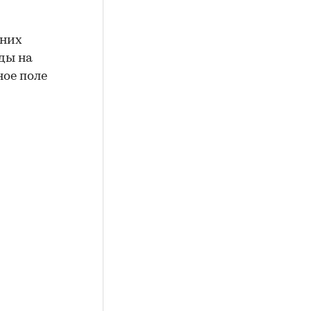
 них
иды на
ное поле