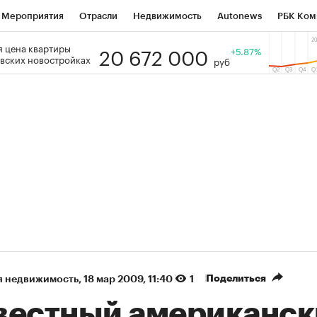
Мероприятия
Отрасли
Недвижимость
Autonews
РБК Ком
20 672 000
 цена квартиры
 РБК
РБК Образование
РБК Курсы
РБК Life
+5.87%
Тренды
Виз
вских новостройках
руб
ь
Крипто
РБК Бизнес-среда
Дискуссионный клуб
Исследо
зета
Спецпроекты СПб
Конференции СПб
Спецпроекты
кономика
Бизнес
Технологии и медиа
Финансы
Рынок на
(+87,67%)
(+30,02%)
 450
АФК «Система» ₽12
Купить
Ку
ПСБ к 29.07.27
прогноз БКС к 15.07.27
Поделиться
я недвижимость
⁠,
18 мар 2009, 11:40
1
вестный американск