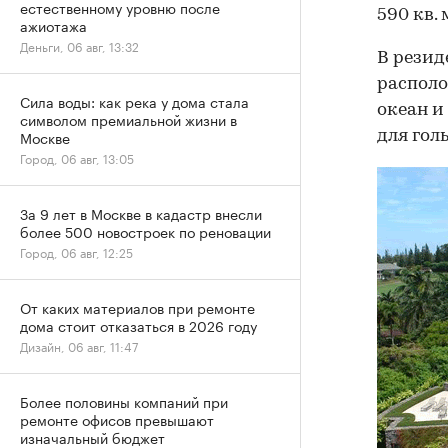
естественному уровню после
590 кв. 
ажиотажа
Деньги, 06 авг, 13:32
В резид
располо
Сила воды: как река у дома стала
океан и
символом премиальной жизни в
Москве
для гол
Город, 06 авг, 13:05
За 9 лет в Москве в кадастр внесли
более 500 новостроек по реновации
Город, 06 авг, 12:25
От каких материалов при ремонте
дома стоит отказаться в 2026 году
Дизайн, 06 авг, 11:47
Более половины компаний при
ремонте офисов превышают
изначальный бюджет