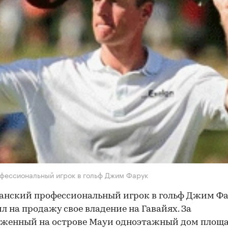
фессиональный игрок в гольф Джим Фарук
анский профессиональный игрок в гольф Джим Ф
л на продажу свое владение на Гавайях. За
оженный на острове Мауи одноэтажный дом площ