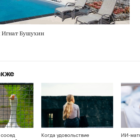
 Игнат Бушухин
акже
 сосед
Когда удовольствие
ИИ-мат