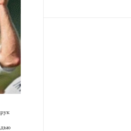
арук
адью