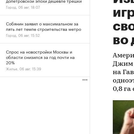
допетровской эпохи дешевле трешки
Город, 06 авг, 18:07
игр
св
Собянин заявил о максимальном за
пять лет темпе строительства метро
Город, 06 авг, 15:52
во 
Спрос на новостройки Москвы и
Амери
области снизился за год почти на
20%
Джим 
Жилье, 06 авг, 15:39
на Га
одноэ
0,8 га