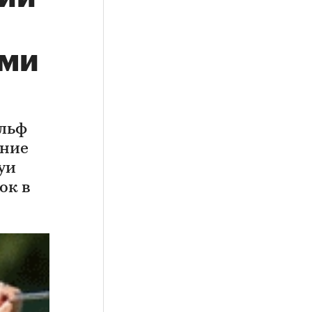
ами
ольф
ение
уи
ок в