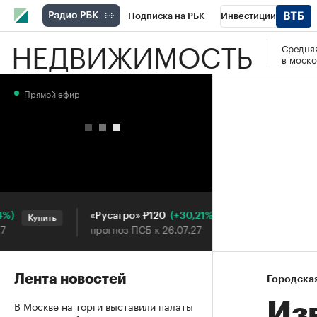
Подписка на РБК
Инвестиции
НЕДВИЖИМОСТЬ
Средняя
РБК Вино
Спорт
Школа управления
в моско
Национальные проекты
Город
Стил
Прямой эфир
Кредитные рейтинги
Франшизы
Га
Проверка контрагентов
Политика
Э
(+30,21%)
«Русагро» ₽120
Ozon ₽5
Купить
Купить
прогноз ПСБ к 26.07.27
прогноз 
Лента новостей
Городска
В Москве на торги выставили палаты
Из