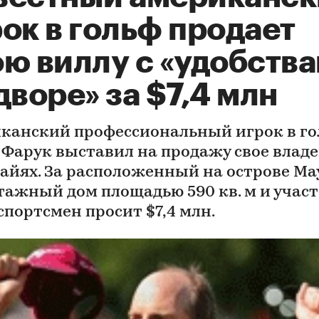
ок в гольф продает
ою виллу с «удобств
дворе» за $7,4 млн
канский профессиональный игрок в г
Фарук выставил на продажу свое влад
вайях. За расположенный на острове Ма
тажный дом площадью 590 кв. м и участ
 спортсмен просит $7,4 млн.