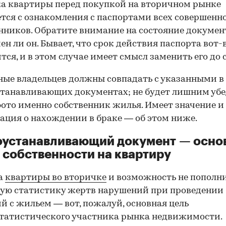
а квартиры перед покупкой на вторичном рынке
тся с ознакомления с паспортами всех совершенн
нников. Обратите внимание на состояние документ
ен ли он. Бывает, что срок действия паспорта вот-
тся, и в этом случае имеет смысл заменить его до 
ные владельцев должны совпадать с указанными в
танавливающих документах; не будет лишним убе
фото именно собственник жилья. Имеет значение и
ция о нахождении в браке — об этом ниже.
оустанавливающий документ — осно
 собственности на квартиру
а
квартиры во вторичке
и возможность не пополн
ую статистику жертв нарушений при проведении
й с жильем — вот, пожалуй, основная цель
татистического участника рынка недвижимости.