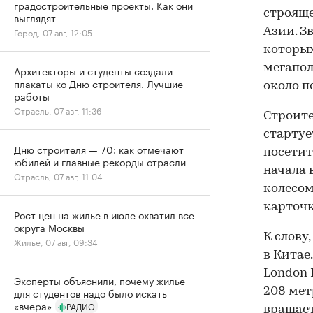
градостроительные проекты. Как они
строяще
выглядят
Азии. З
Город, 07 авг, 12:05
которы
мегапол
Архитекторы и студенты создали
плакаты ко Дню строителя. Лучшие
около п
работы
Отрасль, 07 авг, 11:36
Строите
стартуе
Дню строителя — 70: как отмечают
посетите
юбилей и главные рекорды отрасли
начала 
Отрасль, 07 авг, 11:04
колесом
карточк
Рост цен на жилье в июле охватил все
округа Москвы
К слову
Жилье, 07 авг, 09:34
в Китае
London 
Эксперты объяснили, почему жилье
208 мет
для студентов надо было искать
«вчера»
РАДИО
вращает