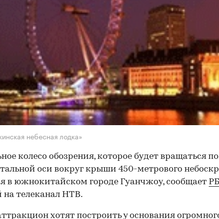
кинская небесная лодка»
ное колесо обозрения, которое будет вращаться по
тальной оси вокруг крыши 450-метрового небоскр
я в южнокитайском городе Гуанчжоу, сообщает
Р
 на телеканал НТВ.
ттракцион хотят построить у основания огромног