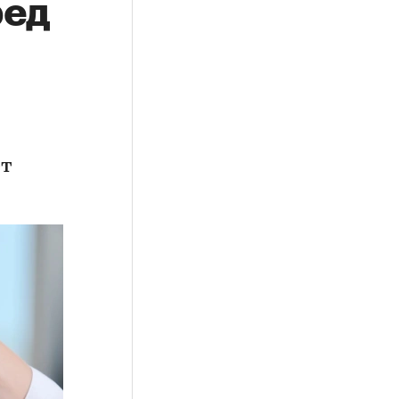
ред
ет