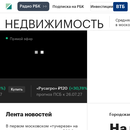
Подписка на РБК
Инвестиции
НЕДВИЖИМОСТЬ
Средняя
РБК Вино
Спорт
Школа управления
в моско
Национальные проекты
Город
Стил
Прямой эфир
Кредитные рейтинги
Франшизы
Га
Проверка контрагентов
Политика
Э
(+30,78%)
«Русагро» ₽120
Ozon ₽
Купить
Купить
прогноз ПСБ к 26.07.27
прогноз
Лента новостей
Городска
В первом московском «тучерезе» на
На