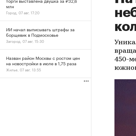
торги выставлена двушка за ₽32,6
млн
не
Город, 07 авг, 17:20
ко
ИИ начал выписывать штрафы за
борщевик в Подмосковье
Загород, 07 авг, 15:30
Уника
враща
Назван район Москвы с ростом цен
450-м
на новостройки в июле в 1,75 раза
южнок
Жилье, 07 авг, 13:55