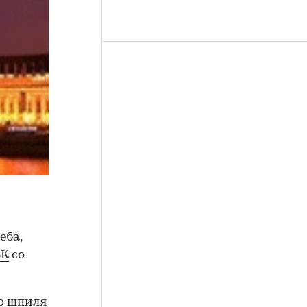
еба,
БК
со
о шпиля