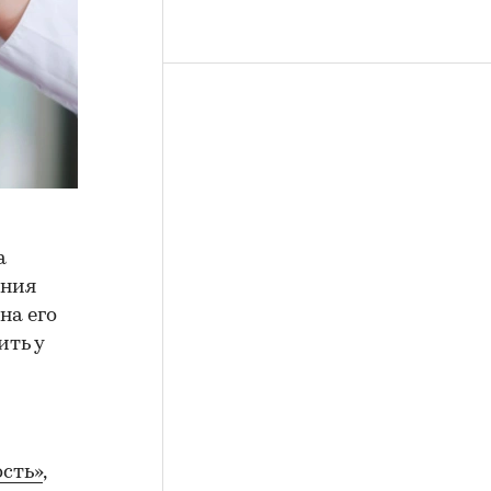
а
ения
на его
ить у
сть»
,