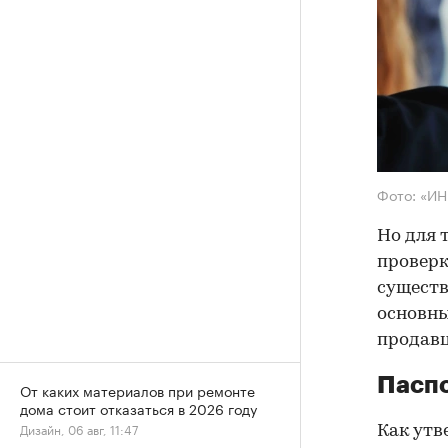
Фото: «И
Но для 
проверк
существ
основны
продав
Паспо
От каких материалов при ремонте
дома стоит отказаться в 2026 году
Дизайн, 06 авг, 11:47
Как утв