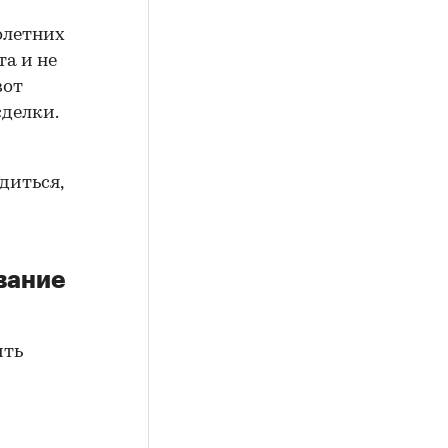
олетних
а и не
вот
сделки.
диться,
вание
ить