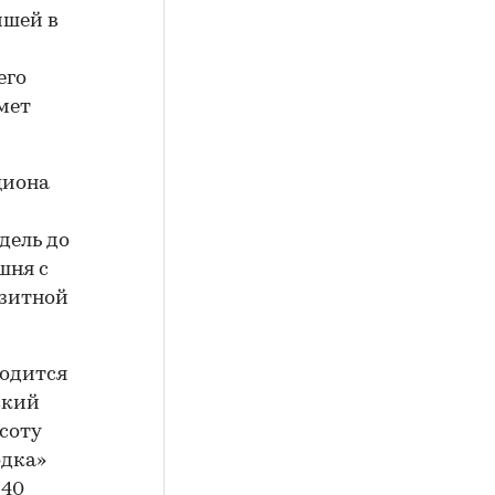
йшей в
з
его
мет
циона
едель до
шня с
изитной
ходится
ский
ысоту
одка»
 40