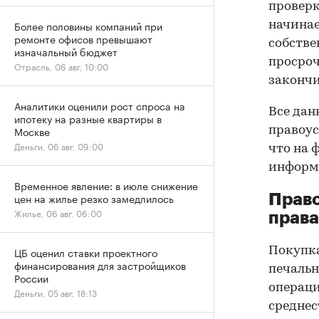
проверк
Более половины компаний при
начинае
ремонте офисов превышают
собстве
изначальный бюджет
просроч
Отрасль, 06 авг, 10:00
закончи
Аналитики оценили рост спроса на
Все дан
ипотеку на разные квартиры в
Москве
правоус
Деньги, 06 авг, 09:00
что на 
информа
Временное явление: в июле снижение
цен на жилье резко замедлилось
Прав
Жилье, 06 авг, 06:00
права
Покупк
ЦБ оценил ставки проектного
финансирования для застройщиков
печальн
России
операци
Деньги, 05 авг, 18:13
среднес