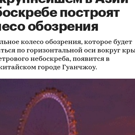
боскребе построят
лесо обозрения
льное колесо обозрения, которое будет
ться по горизонтальной оси вокруг к
етрового небоскреба, появится в
итайском городе Гуанчжоу.