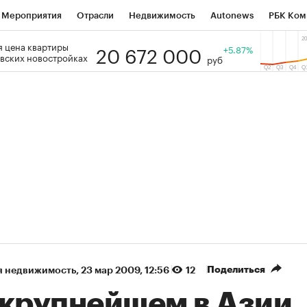
Мероприятия
Отрасли
Недвижимость
Autonews
РБК Ком
20 672 000
 цена квартиры
 РБК
РБК Образование
РБК Курсы
РБК Life
+5.87%
Тренды
Виз
вских новостройках
руб
ь
Крипто
РБК Бизнес-среда
Дискуссионный клуб
Исследо
зета
Спецпроекты СПб
Конференции СПб
Спецпроекты
кономика
Бизнес
Технологии и медиа
Финансы
Рынок на
(+90,63%)
(+34,86%)
5 450
АФК «Система» ₽12
Купить
К
 ПСБ к 29.07.27
прогноз БКС к 15.07.27
Поделиться
я недвижимость
⁠,
23 мар 2009, 12:56
12
 крупнейшем в Азии