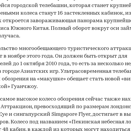
йся городской телебашни, которая станет крупне
веньями колеса станут 16 застекленных кабинок, и
х откроется завораживающая панорама крупнейш
иса Южного Китая. Полный оборот вокруг оси зай
олучаса.
льство многообещающего туристического аттрак
т в ноябре этого года. Он должен быть открыт для
лей до 1 октября 2010 года, то есть за несколько н
в городе Азиатских игр. Ультрасовременная телеба
 обозрения на «макушке» обещает стать новой «в
ой» Гуанчжоу.
, самое высокое колесо обозрения сейчас также на
. Аттракцион, превосходящий по размерам лондон
Eye и сингапурский Simgapore Flyer, достигает в в
ров. Колесо под названием «Пекинская небесная л
 48 кабин, в каждой из которых могут находиться