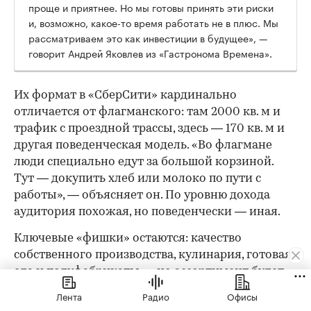
проще и приятнее. Но мы готовы принять эти риски
и, возможно, какое-то время работать не в плюс. Мы
рассматриваем это как инвестиции в будущее», —
говорит Андрей Яковлев из «Гастронома Времена».
Их формат в «СберСити» кардинально
отличается от флагманского: там 2000 кв. м и
трафик с проездной трассы, здесь — 170 кв. м и
другая поведенческая модель. «Во флагмане
люди специально едут за большой корзиной.
Тут — докупить хлеб или молоко по пути с
работы», — объясняет он. По уровню дохода
аудитория похожая, но поведенчески — иная.
Ключевые «фишки» остаются: качество
собственного производства, кулинария, готовая
еда и полуфабрикаты — но ассортимент будет
более узким, а формат сдвинется в сторону
Лента
Радио
Офисы
ежедневных небольших покупок. Впрочем,