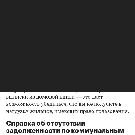
правоустанавливающем документе не числится
владельцем или брак уже расторгнут. Следует
уделить пристальное внимание датам
оформления собственности, заключения и
расторжения брака.
Справка о зарегистрированных
лицах
Идеально, если в жилище никто не
зарегистрирован. Верить на слово не стоит,
попросите продавца документально
подтвердить этот факт. Проверка прописанных в
квартире заключается в получении архивной
выписки из домовой книги — это даст
возможность убедиться, что вы не получите в
нагрузку жильцов, имеющих право пользования.
Справка об отсутствии
задолженности по коммунальным