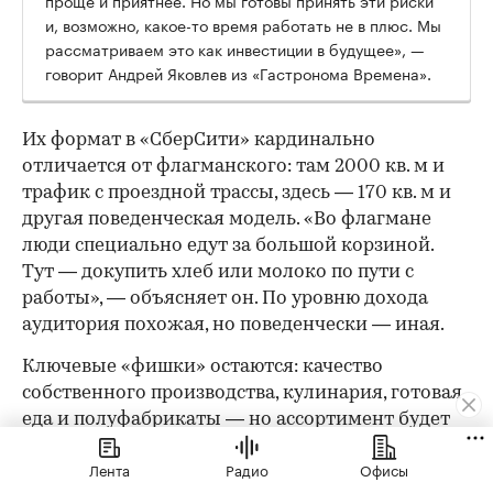
и, возможно, какое-то время работать не в плюс. Мы
рассматриваем это как инвестиции в будущее», —
говорит Андрей Яковлев из «Гастронома Времена».
Их формат в «СберСити» кардинально
отличается от флагманского: там 2000 кв. м и
трафик с проездной трассы, здесь — 170 кв. м и
другая поведенческая модель. «Во флагмане
люди специально едут за большой корзиной.
Тут — докупить хлеб или молоко по пути с
работы», — объясняет он. По уровню дохода
аудитория похожая, но поведенчески — иная.
Ключевые «фишки» остаются: качество
собственного производства, кулинария, готовая
еда и полуфабрикаты — но ассортимент будет
более узким, а формат сдвинется в сторону
Лента
Радио
Офисы
ежедневных небольших покупок. Впрочем,