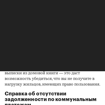
владельцем или брак уже расторгнут. Следует
уделить пристальное внимание датам
оформления собственности, заключения и
расторжения брака.
Справка о зарегистрированных
лицах
Идеально, если в жилище никто не
зарегистрирован. Верить на слово не стоит,
попросите продавца документально
подтвердить этот факт. Проверка прописанных в
квартире заключается в получении архивной
выписки из домовой книги — это даст
возможность убедиться, что вы не получите в
нагрузку жильцов, имеющих право пользования.
Справка об отсутствии
задолженности по коммунальным
платежам