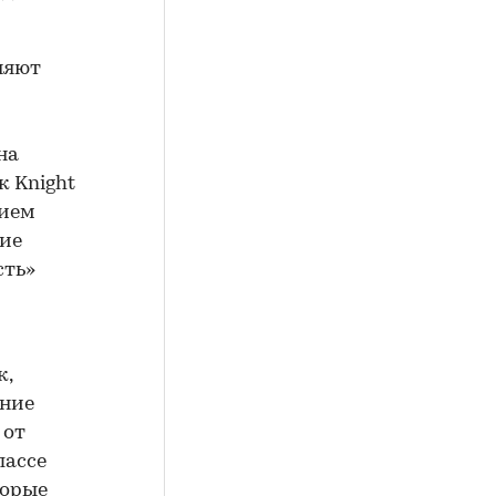
няют
на
к Knight
нием
ние
сть»
к,
ение
 от
лассе
торые