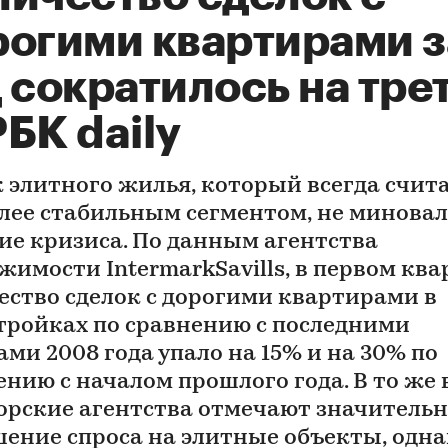
рогими квартирами з
 сократилось на тре
БК daily
 элитного жилья, который всегда счит
лее стабильным сегментом, не минова
ие кризиса. По данным агентства
жимости IntermarkSavills, в первом ква
ество сделок с дорогими квартирами в
тройках по сравнению с последними
ами 2008 года упало на 15% и на 30% по
ению с началом прошлого года. В то же
орские агентства отмечают значительн
ение спроса на элитные объекты, одна