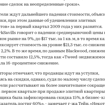
ние сделок на неопределенные сроки».
ели ждут дальнейшего падения стоимости, объяс
ки, при этом данные об удешевлении элитных
тов» за первый квартал 2009 года у них разнятся.
rkSavills говорит о падении среднерыночной цены 
м рынке на 9%, до $17 тыс. за 1 кв. м, в то время ка
иксирует стоимость на уровне $21,3 тыс. со сниже
а 2,2%. В то же время, по данным Blackwood, сниже
ти составило 12,5%, тогда как «Tweed-недвижимо
ла 16-процентное снижение.
лторы отмечают, что продавцы идут на уступки,
ясь на скидки, однако, судя по малому числу сдело
ели рассчитывают на более значительное сокращ
В первом квартале при продаже элитной квартиры
щика была зафиксирована скидка 15%, в бизнес-к
казатель достиг 60%», - замечает г-жа Тейн. «Неко