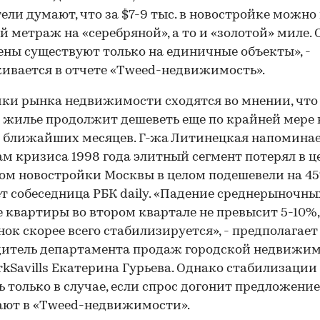
ели думают, что за $7-9 тыс. в новостройке можно
й метраж на «серебряной», а то и «золотой» миле.
ены существуют только на единичные объекты», -
ивается в отчете «Tweed-недвижимость».
ки рынка недвижимости сходятся во мнении, что
 жилье продолжит дешеветь еще по крайней мере 
 ближайших месяцев. Г-жа Литинецкая напоминае
ам кризиса 1998 года элитный сегмент потерял в ц
ом новостройки Москвы в целом подешевели на 45%
т собеседница РБК daily. «Падение среднерыночны
 квартиры во втором квартале не превысит 5-10%,
нок скорее всего стабилизируется», - предполагает
дитель департамента продаж городской недвижи
rkSavills Екатерина Гурьева. Однако стабилизации
 только в случае, если спрос догонит предложение
ают в «Tweed-недвижимости».