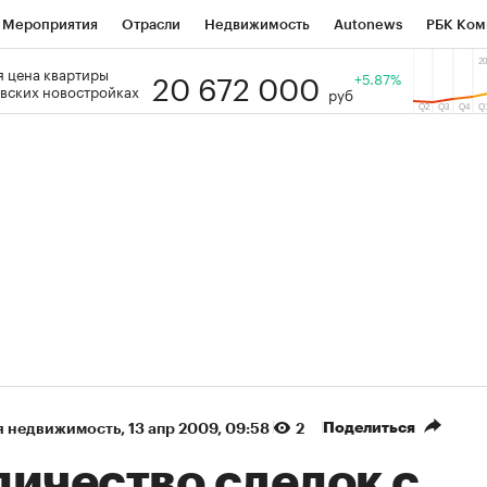
Мероприятия
Отрасли
Недвижимость
Autonews
РБК Ком
20 672 000
 цена квартиры
 РБК
РБК Образование
РБК Курсы
РБК Life
+5.87%
Тренды
Виз
вских новостройках
руб
ь
Крипто
РБК Бизнес-среда
Дискуссионный клуб
Исследо
зета
Спецпроекты СПб
Конференции СПб
Спецпроекты
кономика
Бизнес
Технологии и медиа
Финансы
Рынок на
(+36,2%)
(+29,87%)
ЭК ₽1 400
«Русагро» ₽120
Купить
К
з SberCIB к 27.07.27
прогноз ПСБ к 26.07.27
Поделиться
я недвижимость
⁠,
13 апр 2009, 09:58
2
личество сделок с