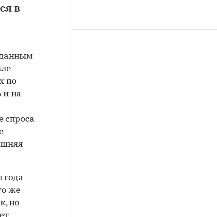
ся в
 данным
але
х по
 и на
е спроса
е
яшняя
 года
то же
к, но
ет