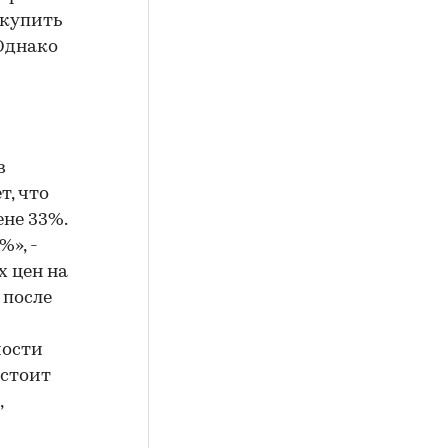
 купить
 Однако
в
т, что
ене 33%.
», -
х цен на
 после
мости
 стоит
,