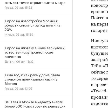
пять лет темпе строительства метро
новостр
Город, 06 авг, 15:52
сравнен
Почти в
Спрос на новостройки Москвы и
области снизился за год почти на
на перв
20%
говорит
Жилье, 06 авг, 15:39
Низкую 
Спрос на ипотеку в июле вернулся к
высоког
естественному уровню после
будущег
ажиотажа
застрой
Деньги, 06 авг, 13:32
Тейн. «
сейчас 
Сила воды: как река у дома стала
символом премиальной жизни в
то серь
Москве
в пресс
Город, 06 авг, 13:05
«Tweed-
продажу
За 9 лет в Москве в кадастр внесли
строите
более 500 новостроек по реновации