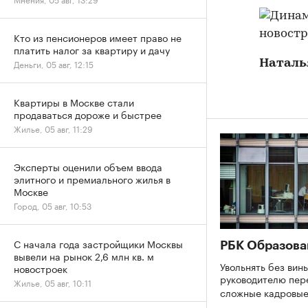
Кто из пенсионеров имеет право не
платить налог за квартиру и дачу
Деньги, 05 авг, 12:15
Наталь
Квартиры в Москве стали
продаваться дороже и быстрее
Жилье, 05 авг, 11:29
Эксперты оценили объем ввода
элитного и премиального жилья в
Москве
Город, 05 авг, 10:53
С начала года застройщики Москвы
РБК Образова
вывели на рынок 2,6 млн кв. м
Увольнять без вины
новостроек
руководителю пер
Жилье, 05 авг, 10:11
сложные кадровы