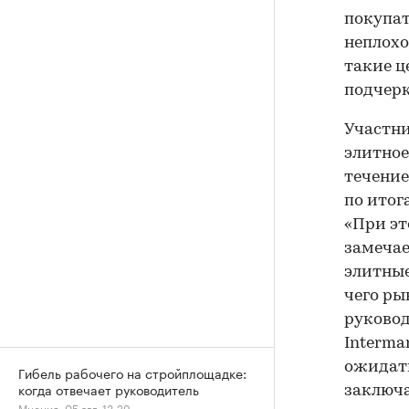
покупат
неплохо
такие ц
подчерк
Участни
элитное
течение
по итог
«При эт
замечае
элитные
чего ры
руково
Interma
ожидать
Гибель рабочего на стройплощадке:
когда отвечает руководитель
заключ
Мнения, 05 авг, 13:29