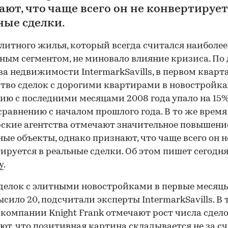
ают, что чаще всего он не конвертирует
ные сделки.
литного жилья, который всегда считался наиболее
ным сегментом, не миновало влияние кризиса. По
ва недвижимости IntermarkSavills, в первом кварт
тво сделок с дорогими квартирами в новостройка
ию с последними месяцами 2008 года упало на 15%
сравнению с началом прошлого года. В то же время
ские агентства отмечают значительное повышени
ные объекты, однако признают, что чаще всего он н
ируется в реальные сделки. Об этом пишет сегодн
y
.
делок с элитными новостройками в первые месяцы
ысило 20, подсчитали эксперты IntermarkSavills. В 
 компании Knight Frank отмечают рост числа сдело
ют, что позитивная картина складывается не за сч