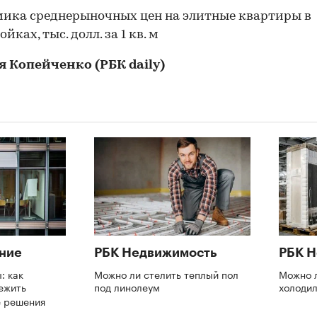
я Копейченко
(РБК
daily)
ние
РБК Недвижимость
РБК 
: как
Можно ли стелить теплый пол
Можно 
ежить
под линолеум
холодил
е решения