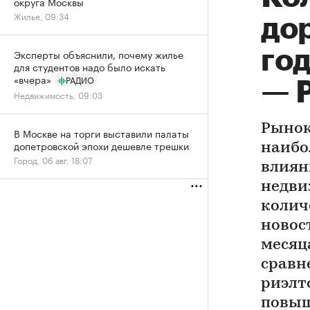
округа Москвы
Жилье, 09:34
до
год
Эксперты объяснили, почему жилье
для студентов надо было искать
«вчера»
РАДИО
— Р
Недвижимость, 09:03
Рынок
В Москве на торги выставили палаты
допетровской эпохи дешевле трешки
наибо
Город, 06 авг, 18:07
влиян
недви
колич
новос
месяц
сравн
риэлт
повыш