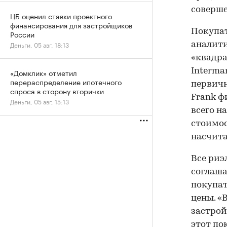
соверше
ЦБ оценил ставки проектного
финансирования для застройщиков
Покупат
России
Деньги, 05 авг, 18:13
аналити
«квадра
Interma
«Домклик» отметил
перераспределение ипотечного
первично
спроса в сторону вторички
Frank ф
Деньги, 05 авг, 15:13
всего н
стоимос
насчита
Все риэ
соглаша
покупат
цены. «
застрой
этот по