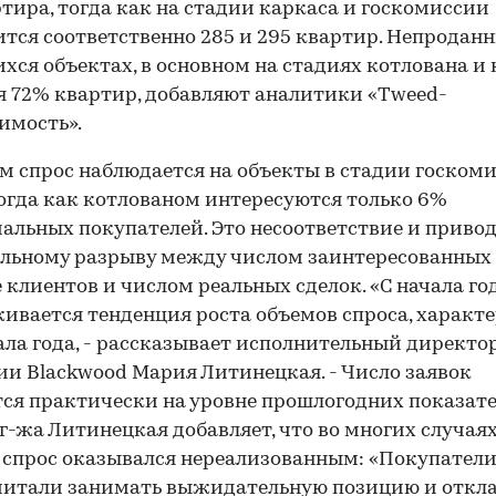
ртира, тогда как на стадии каркаса и госкомиссии
тся соответственно 285 и 295 квартир. Непродан
хся объектах, в основном на стадиях котлована и 
я 72% квартир, добавляют аналитики «Tweed-
имость».
м спрос наблюдается на объекты в стадии госком
тогда как котлованом интересуются только 6%
альных покупателей. Это несоответствие и привод
льному разрыву между числом заинтересованных
 клиентов и числом реальных сделок. «С начала го
ивается тенденция роста объемов спроса, характ
ала года, - рассказывает исполнительный директо
и Blackwood Мария Литинецкая. - Число заявок
ся практически на уровне прошлогодних показате
г-жа Литинецкая добавляет, что во многих случая
спрос оказывался нереализованным: «Покупател
читали занимать выжидательную позицию и откл