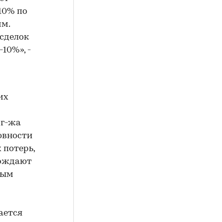
10% по
им.
 сделок
10%», -
их
 г-жа
овности
 потерь,
ерждают
ным
ается