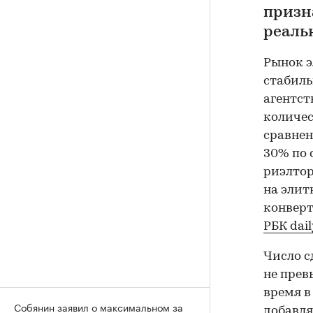
призн
реаль
Рынок э
стабиль
агентст
количес
сравнен
30% по 
риэлтор
на элит
конверт
РБК dail
Число с
не прев
время в
Собянин заявил о максимальном за
добавля