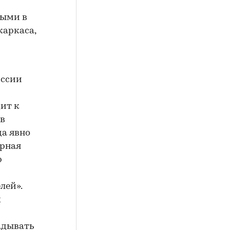
ными в
каркаса,
иссии
ит к
 в
да явно
ерная
р
лей».
х
и
адывать