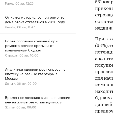
531 ква
Город, 06 авг, 12:25
приходи
строящи
От каких материалов при ремонте
дома стоит отказаться в 2026 году
остаетс
Дизайн, 06 авг, 11:47
недвиж
При это
Более половины компаний при
ремонте офисов превышают
(63%), 
изначальный бюджет
потенци
Отрасль, 06 авг, 10:00
значите
покупке
Аналитики оценили рост спроса на
прослеж
ипотеку на разные квартиры в
Москве
для нач
Деньги, 06 авг, 09:00
компани
находит
Временное явление: в июле снижение
Однако 
цен на жилье резко замедлилось
данный 
Жилье, 06 авг, 06:00
предпо