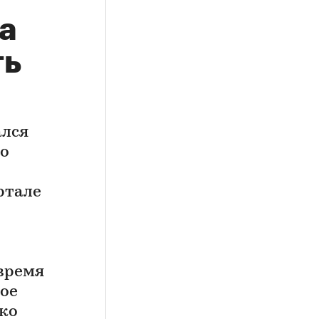
а
ть
ался
ло
ртале
 время
ое
ко