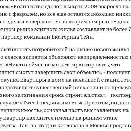
оек. «Количество сделок в марте 2009 возросло на 
ию с февралем, но все еще остается довольно низк
се сделки совершаются на вторичном рынке: доля
ичном рынке элитного жилья составляет не более 7-
 партнер компании Екатерина Тейн.
активность потребителей на рынке нового жилья
о класса эксперты объясняют неопределенностью 
о. «Никто сейчас не может гарантировать, что
щики смогут завершить свои объекты», - поясняет
Покупка квартиры в доме на начальной стадии гот
представляет существенный риск если и не прямых
езного затягивания срока строительства», - подтв
-службе «Tweed-недвижимость». При этом, по дан
недвижимость», основная часть выставленных на
 квартир находится именно на раннем этапе
льства. Так, на стадии котлована в Москве предлаг