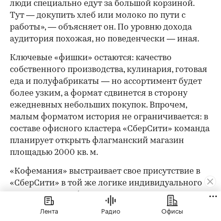
люди специально едут за большой корзиной.
Тут — докупить хлеб или молоко по пути с
работы», — объясняет он. По уровню дохода
аудитория похожая, но поведенчески — иная.
Ключевые «фишки» остаются: качество
собственного производства, кулинария, готовая
еда и полуфабрикаты — но ассортимент будет
более узким, а формат сдвинется в сторону
ежедневных небольших покупок. Впрочем,
малым форматом история не ограничивается: в
составе офисного кластера «СберСити» команда
планирует открыть флагманский магазин
площадью 2000 кв. м.
«Кофемания» выстраивает свое присутствие в
«СберСити» в той же логике индивидуального
подхода. Для «СберСити» ключевыми
ориентирами при проектировании стали
Лента
Радио
Офисы
технологичность решений, функциональность и