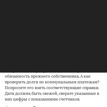
зарегистрирован. Верить на слово не стоит,
попросите продавца документально
подтвердить этот факт. Проверка прописанных в
квартире заключается в получении архивной
выписки из домовой книги — это даст
возможность убедиться, что вы не получите в
нагрузку жильцов, имеющих право пользования.
Справка об отсутствии
задолженности по коммунальным
платежам
Важно убедиться в отсутствии задолженностей:
до продажи квартиры оплата «коммуналки» —
обязанность прежнего собственника. А как
проверить долги по коммунальным платежам?
Попросите его взять соответствующие справки.
Дата должна быть свежей, сверьте указанные в
них цифры с показаниями счетчиков.