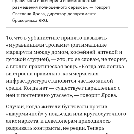
правильной инженерией и возможностью
размещения полноценного сервиса», — говорит
Светлана Ярова, директор департамента
брокериджа RRG.
00:00
/
00:00
То, что в урбанистике принято называть
«муравьиными тропами» (оптимальные
маршруты между домом, кофейней, аптекой и
детской студией), — это, по ее словам, не теория,
а вполне практическая вещь. «Когда эта логика
выстроена правильно, коммерческая
инфраструктура становится частью жилой
среды. Когда нет — существует параллельно с
ней и постепенно угасает», — говорит Ярова.
Случаи, когда жители бунтовали против
«шаурмичной» у подъезда или круглосуточного
алкомаркета, и девелоперам приходилось
разрывать контракты, не редки. Теперь