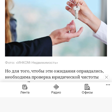
Фото: «ИНКОМ-Недвижимость»
Но для того, чтобы эти ожидания оправдались,
необходима проверка юридической чистоты
квартиры. Для ее проведения существует
определенный чек-лист; давайте остановимся
Лента
Радио
Офисы
на его основных пунктах. Итак, какие
документы следует попросить у продавца?
Паспорта владельцев квартиры