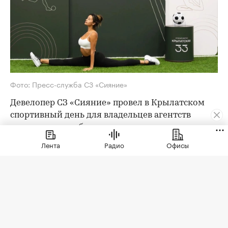
Фото: Пресс-служба СЗ «Сияние»
Девелопер СЗ «Сияние» провел в Крылатском
спортивный день для владельцев агентств
недвижимости, брокеров премиального
сегмента, блогеров и лидеров мнений отрасли.
Лента
Радио
Офисы
Мероприятие состоялось в Paris Saint-Germain
Academy Russia у Гребного канала и собрало 50
гостей.
Sport Wellness Day стал продолжением серии
встреч, через которые девелопер знакомит
профессиональное сообщество не только с