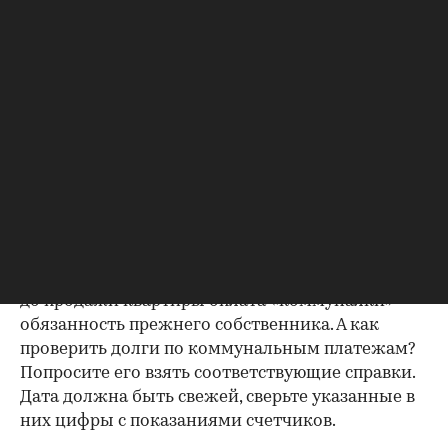
зарегистрирован. Верить на слово не стоит,
попросите продавца документально
подтвердить этот факт. Проверка прописанных в
квартире заключается в получении архивной
выписки из домовой книги — это даст
возможность убедиться, что вы не получите в
нагрузку жильцов, имеющих право пользования.
Справка об отсутствии
задолженности по коммунальным
платежам
Важно убедиться в отсутствии задолженностей:
до продажи квартиры оплата «коммуналки» —
обязанность прежнего собственника. А как
проверить долги по коммунальным платежам?
Попросите его взять соответствующие справки.
Дата должна быть свежей, сверьте указанные в
них цифры с показаниями счетчиков.