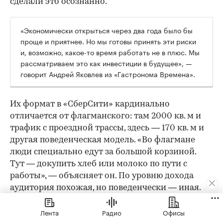
сделали это осознанно.
«Экономически открыться через два года было бы
проще и приятнее. Но мы готовы принять эти риски
и, возможно, какое-то время работать не в плюс. Мы
рассматриваем это как инвестиции в будущее», —
говорит Андрей Яковлев из «Гастронома Времена».
Их формат в «СберСити» кардинально
отличается от флагманского: там 2000 кв. м и
трафик с проездной трассы, здесь — 170 кв. м и
другая поведенческая модель. «Во флагмане
люди специально едут за большой корзиной.
Тут — докупить хлеб или молоко по пути с
работы», — объясняет он. По уровню дохода
аудитория похожая, но поведенчески — иная.
Ключевые «фишки» остаются: качество
Лента
Радио
Офисы
собственного производства, кулинария, готовая