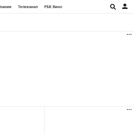
пании
Телеканал
РБК Вино
ациональные проекты
Город
аншизы
Газета
ка
Бизнес