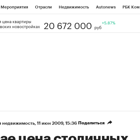
Мероприятия
Отрасли
Недвижимость
Autonews
РБК Ком
20 672 000
 цена квартиры
Образование
РБК Курсы
РБК Life
Тренды
+5.87%
Визионеры
Н
вских новостройках
руб
Дискуссионный клуб
Исследования
Кредитные рейтинги
Фр
Спецпроекты
Проверка контрагентов
Политика
Экономи
к наличной валюты
Поделиться
я недвижимость
⁠,
11 июн 2009, 15:36
мае цена столичных