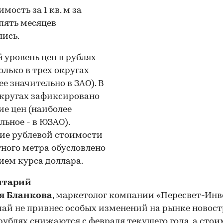
мость за 1 кв. м за
пять месяцев
ись.
 уровень цен в рублях
олько в трех округах
ее значительно в ЗАО). В
кругах зафиксировано
е цен (наиболее
льное - в ЮЗАО).
ие рублевой стоимости
ного метра обусловлено
ем курса доллара.
нтарий
я Бланкова
, маркетолог компании «Пересвет-Инве
май не привнес особых изменений на рынке новост
рублях снижаются с февраля текущего года, а стои