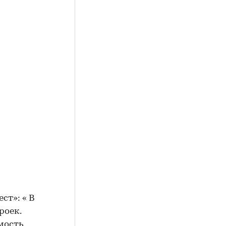
ст»: « В
роек.
мость