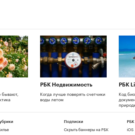
РБК Недвижимость
РБК Li
е бывают,
Когда лучше поверять счетчики
Код би
ктика
воды летом
докумен
природе
убрики
Подписки
РБК
илье
Скрыть баннеры на РБК
iOS