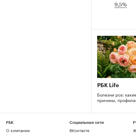
9,5%
РБК Life
Болезни роз: каки
причины, профила
РБК
Социальные сети
Р
О компании
ВКонтакте
Ж