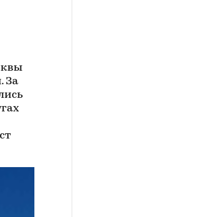
сквы
. За
лись
угах
ст