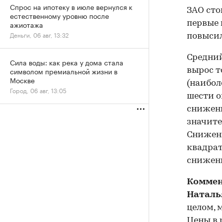
Спрос на ипотеку в июле вернулся к
ЗАО стои
естественному уровню после
ажиотажа
первые 
Деньги, 06 авг, 13:32
повысил
Средний
Сила воды: как река у дома стала
символом премиальной жизни в
вырос т
Москве
(наибол
Город, 06 авг, 13:05
шести о
снижени
значите
Снижен
квадрат
снижени
Комме
Наталь
целом, 
Цены в 