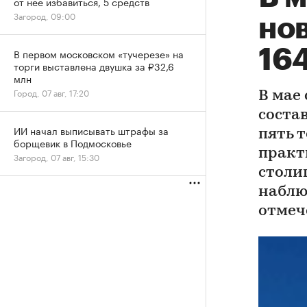
от нее избавиться, 5 средств
Загород, 09:00
но
164
В первом московском «тучерезе» на
торги выставлена двушка за ₽32,6
млн
Город, 07 авг, 17:20
В мае 
состав
ИИ начал выписывать штрафы за
пять 
борщевик в Подмосковье
практ
Загород, 07 авг, 15:30
столи
наблю
отмеч