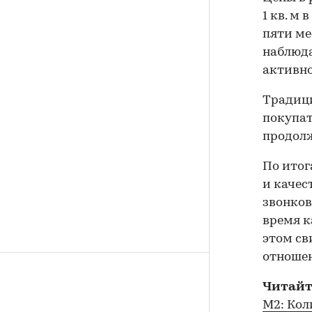
1 кв. м
пяти ме
наблюда
активно
Традици
покупат
продолж
По итог
и качес
звонков
время к
этом св
отношен
Читайт
М2: Кол