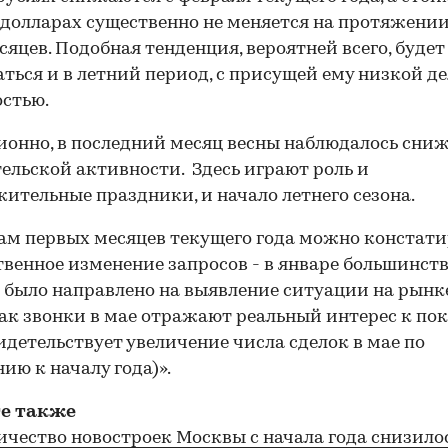
 в долларах существенно не меняется на протяжении
сяцев. Подобная тенденция, вероятней всего, будет
ться и в летний период, с присущей ему низкой д
стью.
онно, в последний месяц весны наблюдалось сни
ельской активности. Здесь играют роль и
ительные праздники, и начало летнего сезона.
ам первых месяцев текущего года можно констат
твенное изменение запросов - в январе большинст
 было направлено на выявление ситуации на рынке,
ак звонки в мае отражают реальный интерес к пок
идетельствует увеличение числа сделок в мае по
ию к началу года)».
е также
ичество новостроек Москвы с начала года снизило