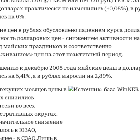
оставила 5301 $/1 кв. м или 164 336 руб./1 кв. м. З
долларах практически не изменились (+0,08%), в р
сь на 6%.
е цен в рублях обусловлено падением курса долла
ность долларовых цен - снижением активности н
д майских праздников и соответственно
живанием» цен на этот неактивный период.
шению к декабрю 2008 года майские цены в долла
сь на 5,41%, а в рублях выросли на 2,89%.
 текущих месяцев цены в
х снизились
ески во всех
стративных округах.
начительное снижение
лось в ЮЗАО,
шее - в СЗАО. Лишь в