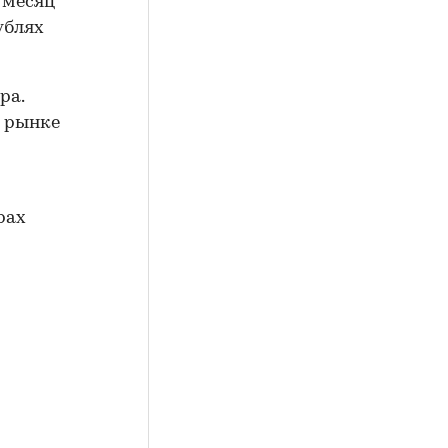
а месяц
ублях
ра.
а рынке
рах