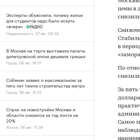
Москвы с
цены в 
Эксперты объяснили, почему жилье
снизили
для студентов надо было искать
«вчера»
РАДИО
Снижени
Недвижимость, 07 авг, 09:03
Стабиль
в перио
В Москве на торги выставили палаты
«замора
допетровской эпохи дешевле трешки
Город, 06 авг, 18:07
По отно
снизили
Собянин заявил о максимальном за
пять лет темпе строительства метро
За пять
Город, 06 авг, 15:52
доллара
практич
Спрос на новостройки Москвы и
области снизился за год почти на
админи
20%
Самое з
Жилье, 06 авг, 15:39
наблюда
наимень