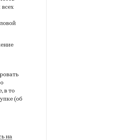
 всех
еловой
жение
ировать
во
 в то
упке (об
сь на